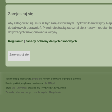
Zarejestruj się
Aby zalogować się, musisz być zarejestrowanym użytkownikiem witryny. Rejes
dodatkowych uprawnień. Przed rejestracją zapoznaj się z naszym regulam
dotyczących funkcjonowania witryny.
Regulamin
|
Zasady ochrony danych osobowych
Zarejestruj się
Technologię dostarcza
phpBB
® Forum Software © phpBB Limited
Polski pakiet językowy dostarcza
phpBB.pl
Style
we_universal
created by INVENTEA & v12mike
Zasady ochrony danych osobowych
|
Regulamin