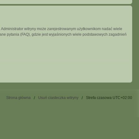
ny. Administrator witryny może zarejestrowanym użytkownikom nadać wiele
ne pytania (FAQ), gdzie jest wyjaśnionych wiele podstawowych zagadnień
Strona główna
Usuń ciasteczka witryny
Strefa czasowa
UTC+02:00