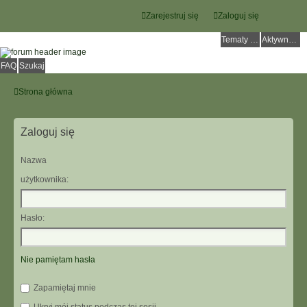
Zarejestruj się
Zaloguj się
Tematy bez odpowiedzi
Aktywne tematy
FAQ
Szukaj
Strona główna
Zaloguj się
Nazwa
użytkownika:
Hasło:
Nie pamiętam hasła
Zapamiętaj mnie