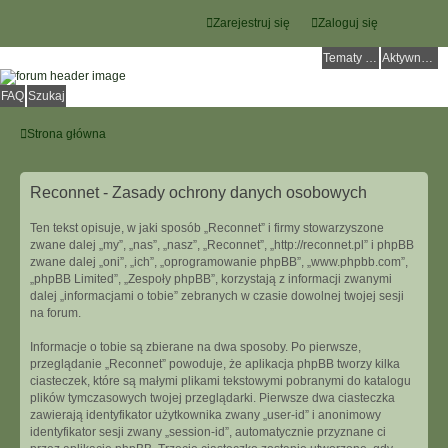
Zarejestruj się
Zaloguj się
Tematy bez odpowiedzi
Aktywne tematy
FAQ
Szukaj
Strona główna
Reconnet - Zasady ochrony danych osobowych
Ten tekst opisuje, w jaki sposób „Reconnet” i firmy stowarzyszone
zwane dalej „my”, „nas”, „nasz”, „Reconnet”, „http://reconnet.pl” i phpBB
zwane dalej „oni”, „ich”, „oprogramowanie phpBB”, „www.phpbb.com”,
„phpBB Limited”, „Zespoły phpBB”, korzystają z informacji zwanymi
dalej „informacjami o tobie” zebranych w czasie dowolnej twojej sesji
na forum.
Informacje o tobie są zbierane na dwa sposoby. Po pierwsze,
przeglądanie „Reconnet” powoduje, że aplikacja phpBB tworzy kilka
ciasteczek, które są małymi plikami tekstowymi pobranymi do katalogu
plików tymczasowych twojej przeglądarki. Pierwsze dwa ciasteczka
zawierają identyfikator użytkownika zwany „user-id” i anonimowy
identyfikator sesji zwany „session-id”, automatycznie przyznane ci