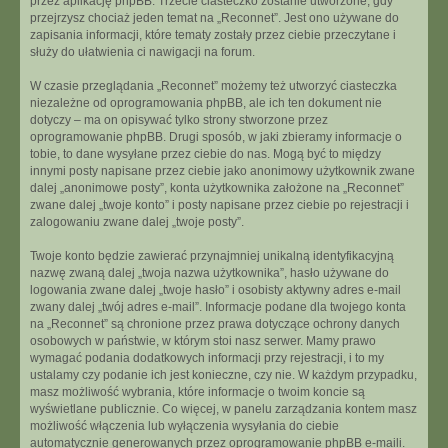
przez aplikację phpBB. Trzecie ciasteczko zostanie utworzone, gdy
przejrzysz chociaż jeden temat na „Reconnet”. Jest ono używane do
zapisania informacji, które tematy zostały przez ciebie przeczytane i
służy do ułatwienia ci nawigacji na forum.
W czasie przeglądania „Reconnet” możemy też utworzyć ciasteczka
niezależne od oprogramowania phpBB, ale ich ten dokument nie
dotyczy – ma on opisywać tylko strony stworzone przez
oprogramowanie phpBB. Drugi sposób, w jaki zbieramy informacje o
tobie, to dane wysyłane przez ciebie do nas. Mogą być to między
innymi posty napisane przez ciebie jako anonimowy użytkownik zwane
dalej „anonimowe posty”, konta użytkownika założone na „Reconnet”
zwane dalej „twoje konto” i posty napisane przez ciebie po rejestracji i
zalogowaniu zwane dalej „twoje posty”.
Twoje konto będzie zawierać przynajmniej unikalną identyfikacyjną
nazwę zwaną dalej „twoja nazwa użytkownika”, hasło używane do
logowania zwane dalej „twoje hasło” i osobisty aktywny adres e-mail
zwany dalej „twój adres e-mail”. Informacje podane dla twojego konta
na „Reconnet” są chronione przez prawa dotyczące ochrony danych
osobowych w państwie, w którym stoi nasz serwer. Mamy prawo
wymagać podania dodatkowych informacji przy rejestracji, i to my
ustalamy czy podanie ich jest konieczne, czy nie. W każdym przypadku,
masz możliwość wybrania, które informacje o twoim koncie są
wyświetlane publicznie. Co więcej, w panelu zarządzania kontem masz
możliwość włączenia lub wyłączenia wysyłania do ciebie
automatycznie generowanych przez oprogramowanie phpBB e-maili.