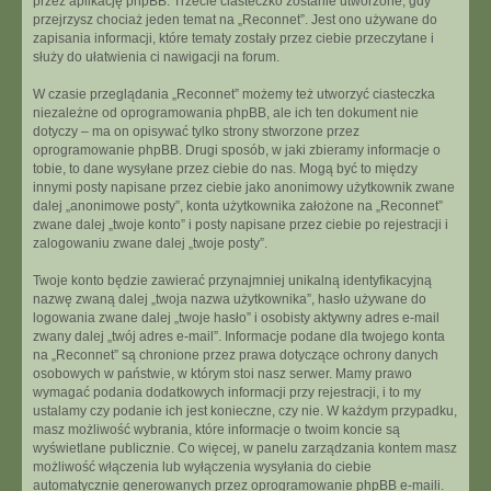
przez aplikację phpBB. Trzecie ciasteczko zostanie utworzone, gdy
przejrzysz chociaż jeden temat na „Reconnet”. Jest ono używane do
zapisania informacji, które tematy zostały przez ciebie przeczytane i
służy do ułatwienia ci nawigacji na forum.
W czasie przeglądania „Reconnet” możemy też utworzyć ciasteczka
niezależne od oprogramowania phpBB, ale ich ten dokument nie
dotyczy – ma on opisywać tylko strony stworzone przez
oprogramowanie phpBB. Drugi sposób, w jaki zbieramy informacje o
tobie, to dane wysyłane przez ciebie do nas. Mogą być to między
innymi posty napisane przez ciebie jako anonimowy użytkownik zwane
dalej „anonimowe posty”, konta użytkownika założone na „Reconnet”
zwane dalej „twoje konto” i posty napisane przez ciebie po rejestracji i
zalogowaniu zwane dalej „twoje posty”.
Twoje konto będzie zawierać przynajmniej unikalną identyfikacyjną
nazwę zwaną dalej „twoja nazwa użytkownika”, hasło używane do
logowania zwane dalej „twoje hasło” i osobisty aktywny adres e-mail
zwany dalej „twój adres e-mail”. Informacje podane dla twojego konta
na „Reconnet” są chronione przez prawa dotyczące ochrony danych
osobowych w państwie, w którym stoi nasz serwer. Mamy prawo
wymagać podania dodatkowych informacji przy rejestracji, i to my
ustalamy czy podanie ich jest konieczne, czy nie. W każdym przypadku,
masz możliwość wybrania, które informacje o twoim koncie są
wyświetlane publicznie. Co więcej, w panelu zarządzania kontem masz
możliwość włączenia lub wyłączenia wysyłania do ciebie
automatycznie generowanych przez oprogramowanie phpBB e-maili.