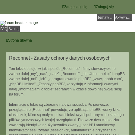
Zarejestruj się
Zaloguj się
Tematy bez odpowiedzi
Aktywne tematy
FAQ
Szukaj
Strona główna
Reconnet - Zasady ochrony danych osobowych
Ten tekst opisuje, w jaki sposób „Reconnet” i firmy stowarzyszone
zwane dalej „my”, „nas”, „nasz”, „Reconnet”, „http://reconnet.pl” i phpBB
zwane dalej „oni”, „ich”, „oprogramowanie phpBB”, „www.phpbb.com”,
„phpBB Limited”, „Zespoły phpBB”, korzystają z informacji zwanymi
dalej „informacjami o tobie” zebranych w czasie dowolnej twojej sesji
na forum.
Informacje o tobie są zbierane na dwa sposoby. Po pierwsze,
przeglądanie „Reconnet” powoduje, że aplikacja phpBB tworzy kilka
ciasteczek, które są małymi plikami tekstowymi pobranymi do katalogu
plików tymczasowych twojej przeglądarki. Pierwsze dwa ciasteczka
zawierają identyfikator użytkownika zwany „user-id” i anonimowy
identyfikator sesji zwany „session-id”, automatycznie przyznane ci