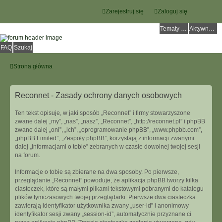
Zarejestruj się
Zaloguj się
Tematy bez odpowiedzi
Aktywne tematy
FAQ
Szukaj
Strona główna
Reconnet - Zasady ochrony danych osobowych
Ten tekst opisuje, w jaki sposób „Reconnet” i firmy stowarzyszone
zwane dalej „my”, „nas”, „nasz”, „Reconnet”, „http://reconnet.pl” i phpBB
zwane dalej „oni”, „ich”, „oprogramowanie phpBB”, „www.phpbb.com”,
„phpBB Limited”, „Zespoły phpBB”, korzystają z informacji zwanymi
dalej „informacjami o tobie” zebranych w czasie dowolnej twojej sesji
na forum.
Informacje o tobie są zbierane na dwa sposoby. Po pierwsze,
przeglądanie „Reconnet” powoduje, że aplikacja phpBB tworzy kilka
ciasteczek, które są małymi plikami tekstowymi pobranymi do katalogu
plików tymczasowych twojej przeglądarki. Pierwsze dwa ciasteczka
zawierają identyfikator użytkownika zwany „user-id” i anonimowy
identyfikator sesji zwany „session-id”, automatycznie przyznane ci