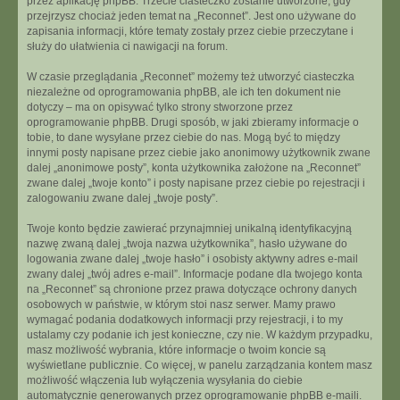
przez aplikację phpBB. Trzecie ciasteczko zostanie utworzone, gdy
przejrzysz chociaż jeden temat na „Reconnet”. Jest ono używane do
zapisania informacji, które tematy zostały przez ciebie przeczytane i
służy do ułatwienia ci nawigacji na forum.
W czasie przeglądania „Reconnet” możemy też utworzyć ciasteczka
niezależne od oprogramowania phpBB, ale ich ten dokument nie
dotyczy – ma on opisywać tylko strony stworzone przez
oprogramowanie phpBB. Drugi sposób, w jaki zbieramy informacje o
tobie, to dane wysyłane przez ciebie do nas. Mogą być to między
innymi posty napisane przez ciebie jako anonimowy użytkownik zwane
dalej „anonimowe posty”, konta użytkownika założone na „Reconnet”
zwane dalej „twoje konto” i posty napisane przez ciebie po rejestracji i
zalogowaniu zwane dalej „twoje posty”.
Twoje konto będzie zawierać przynajmniej unikalną identyfikacyjną
nazwę zwaną dalej „twoja nazwa użytkownika”, hasło używane do
logowania zwane dalej „twoje hasło” i osobisty aktywny adres e-mail
zwany dalej „twój adres e-mail”. Informacje podane dla twojego konta
na „Reconnet” są chronione przez prawa dotyczące ochrony danych
osobowych w państwie, w którym stoi nasz serwer. Mamy prawo
wymagać podania dodatkowych informacji przy rejestracji, i to my
ustalamy czy podanie ich jest konieczne, czy nie. W każdym przypadku,
masz możliwość wybrania, które informacje o twoim koncie są
wyświetlane publicznie. Co więcej, w panelu zarządzania kontem masz
możliwość włączenia lub wyłączenia wysyłania do ciebie
automatycznie generowanych przez oprogramowanie phpBB e-maili.