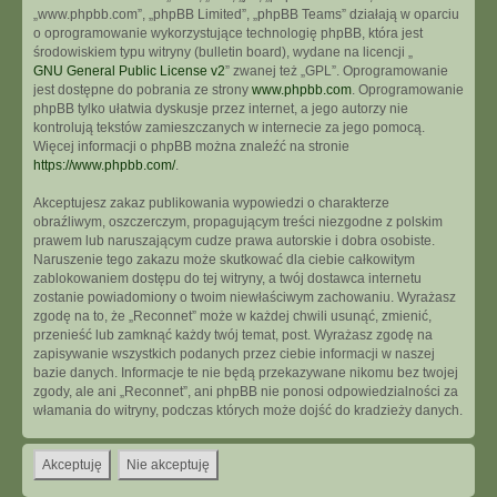
„www.phpbb.com”, „phpBB Limited”, „phpBB Teams” działają w oparciu
o oprogramowanie wykorzystujące technologię phpBB, która jest
środowiskiem typu witryny (bulletin board), wydane na licencji „
GNU General Public License v2
” zwanej też „GPL”. Oprogramowanie
jest dostępne do pobrania ze strony
www.phpbb.com
. Oprogramowanie
phpBB tylko ułatwia dyskusje przez internet, a jego autorzy nie
kontrolują tekstów zamieszczanych w internecie za jego pomocą.
Więcej informacji o phpBB można znaleźć na stronie
https://www.phpbb.com/
.
Akceptujesz zakaz publikowania wypowiedzi o charakterze
obraźliwym, oszczerczym, propagującym treści niezgodne z polskim
prawem lub naruszającym cudze prawa autorskie i dobra osobiste.
Naruszenie tego zakazu może skutkować dla ciebie całkowitym
zablokowaniem dostępu do tej witryny, a twój dostawca internetu
zostanie powiadomiony o twoim niewłaściwym zachowaniu. Wyrażasz
zgodę na to, że „Reconnet” może w każdej chwili usunąć, zmienić,
przenieść lub zamknąć każdy twój temat, post. Wyrażasz zgodę na
zapisywanie wszystkich podanych przez ciebie informacji w naszej
bazie danych. Informacje te nie będą przekazywane nikomu bez twojej
zgody, ale ani „Reconnet”, ani phpBB nie ponosi odpowiedzialności za
włamania do witryny, podczas których może dojść do kradzieży danych.