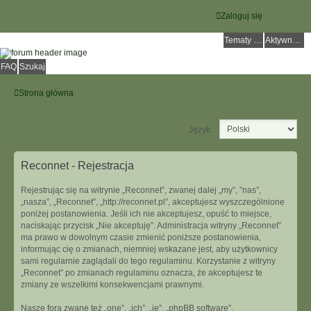
Zaloguj się
Tematy bez odpowiedzi
Aktywne tematy
FAQ
Szukaj
Strona główna
Język:
Reconnet - Rejestracja
Rejestrując się na witrynie „Reconnet”, zwanej dalej „my”, ”nas”,
„nasza”, „Reconnet”, „http://reconnet.pl”, akceptujesz wyszczególnione
poniżej postanowienia. Jeśli ich nie akceptujesz, opuść to miejsce,
naciskając przycisk „Nie akceptuję”. Administracja witryny „Reconnet”
ma prawo w dowolnym czasie zmienić poniższe postanowienia,
informując cię o zmianach, niemniej wskazane jest, aby użytkownicy
sami regularnie zaglądali do tego regulaminu. Korzystanie z witryny
„Reconnet” po zmianach regulaminu oznacza, że akceptujesz te
zmiany ze wszelkimi konsekwencjami prawnymi.
Nasze fora zwane też „one”, „ich”, „je”, „phpBB software”,