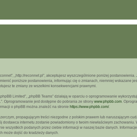
econnet”, „http://reconnet.pl”, akceptujesz wyszczególnione poniżej postanowienia. J
mienić poniższe postanowienia, informując cię o zmianach, niemniej wskazane jest
ptujesz te zmiany ze wszelkimi konsekwencjami prawnymi.
, „phpBB Limited”, „phpBB Teams” działają w oparciu o oprogramowanie wykorzystują
L”. Oprogramowanie jest dostępne do pobrania ze strony
www.phpbb.com
. Oprogra
formacji o phpBB można znaleźć na stronie
https://www.phpbb.com/
.
czerczym, propagującym treści niezgodne z polskim prawem lub naruszającym cudz
wój dostawca internetu zostanie powiadomiony o twoim niewłaściwym zachowaniu. 
e wszystkich podanych przez ciebie informacji w naszej bazie danych. Informacje
ch może dojść do kradzieży danych.