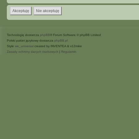
Technologię dostarcza
phpBB
® Forum Software © phpBB Limited
Polski pakiet językowy dostarcza
phpBB.pl
Style
we_universal
created by INVENTEA & v12mike
Zasady ochrony danych osobowych
|
Regulamin