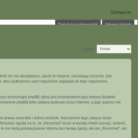
Zaloguj się
Tematy bez odpowiedzi
Aktywne tematy
Język:
eśli ich nie akceptujesz, opuść to miejsce, naciskając przycisk „Nie
, aby użytkownicy sami regularnie zaglądali do tego regulaminu.
ce technologię phpBB, która jest środowiskiem typu witryny (bulletin
mowanie phpBB tylko ułatwia dyskusje przez internet, a jego autorzy nie
e prawa autorskie i dobra osobiste. Naruszenie tego zakazu może
Wyrażasz zgodę na to, że „Reconnet” może w każdej chwili usunąć, zmienić,
 te nie będą przekazywane nikomu bez twojej zgody, ale ani „Reconnet”, ani