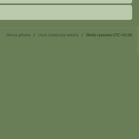
Strona główna
Usuń ciasteczka witryny
Strefa czasowa
UTC+02:00