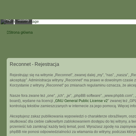
FAQ
Szukaj
Strona główna
Reconnet - Rejestracja
Rejestrując się na witrynie „Reconnet”, zwanej dalej „my”, ”nas”, „nasza”, „R
akceptuję”. Administracja witryny „Reconnet” ma prawo w dowolnym czasie z
Korzystanie z witryny „Reconnet” po zmianach regulaminu oznacza, że akce
Nasze fora zwane też „one”, „ich”, „je”, „phpBB software”, „www.phpbb.com”
board), wydane na licencji „
GNU General Public License v2
” zwanej też „GP
kontrolują tekstów zamieszczanych w internecie za jego pomocą. Więcej in
Akceptujesz zakaz publikowania wypowiedzi o charakterze obraźliwym, osz
skutkować dla ciebie całkowitym zablokowaniem dostępu do tej witryny, a t
przenieść lub zamknąć każdy twój temat, post. Wyrażasz zgodę na zapisywani
phpBB nie ponosi odpowiedzialności za włamania do witryny, podczas który