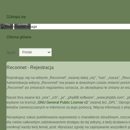
Zaloguj się
FAQ
Szukaj
Strona główna
Język:
Reconnet - Rejestracja
Rejestrując się na witrynie „Reconnet”, zwanej dalej „my”, ”nas”, „nasza”, „Rec
Administracja witryny „Reconnet” ma prawo w dowolnym czasie zmienić poniższ
„Reconnet” po zmianach regulaminu oznacza, że akceptujesz te zmiany ze w
Nasze fora zwane też „one”, „ich”, „je”, „phpBB software”, „www.phpbb.com”, 
wydane na licencji „
GNU General Public License v2
” zwanej też „GPL”. Oprog
tekstów zamieszczanych w internecie za jego pomocą. Więcej informacji o ph
Akceptujesz zakaz publikowania wypowiedzi o charakterze obraźliwym, oszcz
dla ciebie całkowitym zablokowaniem dostępu do tej witryny, a twój dostawca
zamknąć każdy twój temat, post. Wyrażasz zgodę na zapisywanie wszystkich po