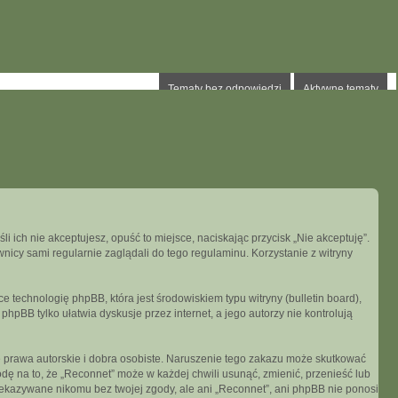
Tematy bez odpowiedzi
Aktywne tematy
li ich nie akceptujesz, opuść to miejsce, naciskając przycisk „Nie akceptuję”.
icy sami regularnie zaglądali do tego regulaminu. Korzystanie z witryny
 technologię phpBB, która jest środowiskiem typu witryny (bulletin board),
hpBB tylko ułatwia dyskusje przez internet, a jego autorzy nie kontrolują
 prawa autorskie i dobra osobiste. Naruszenie tego zakazu może skutkować
ę na to, że „Reconnet” może w każdej chwili usunąć, zmienić, przenieść lub
zekazywane nikomu bez twojej zgody, ale ani „Reconnet”, ani phpBB nie ponosi