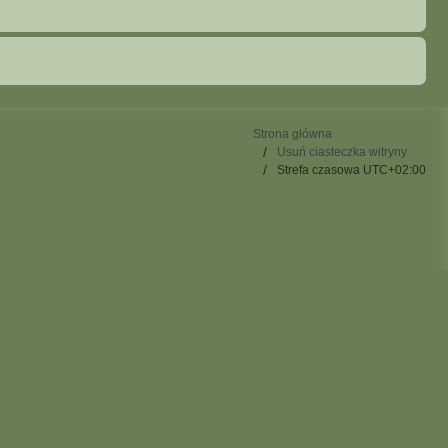
Strona główna
Usuń ciasteczka witryny
Strefa czasowa
UTC+02:00