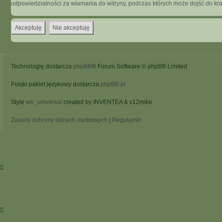
odpowiedzialności za włamania do witryny, podczas których może dojść do kr
Technologię dostarcza
phpBB
® Forum Software © phpBB Limited
Polski pakiet językowy dostarcza
phpBB.pl
Style
we_universal
created by INVENTEA & v12mike
Zasady ochrony danych osobowych
|
Regulamin