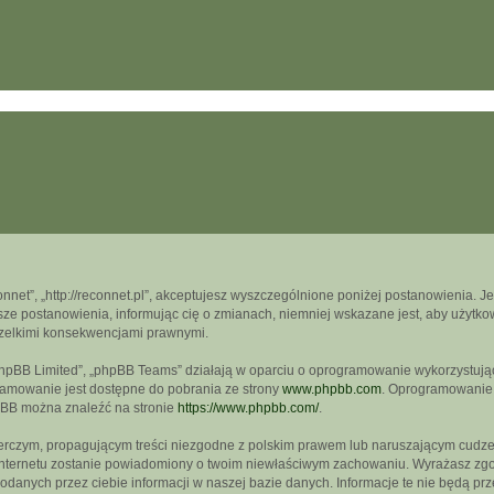
onnet”, „http://reconnet.pl”, akceptujesz wyszczególnione poniżej postanowienia. Jeś
e postanowienia, informując cię o zmianach, niemniej wskazane jest, aby użytkown
szelkimi konsekwencjami prawnymi.
„phpBB Limited”, „phpBB Teams” działają w oparciu o oprogramowanie wykorzystujące
ramowanie jest dostępne do pobrania ze strony
www.phpbb.com
. Oprogramowanie p
pBB można znaleźć na stronie
https://www.phpbb.com/
.
erczym, propagującym treści niezgodne z polskim prawem lub naruszającym cudze
 internetu zostanie powiadomiony o twoim niewłaściwym zachowaniu. Wyrażasz zgod
danych przez ciebie informacji w naszej bazie danych. Informacje te nie będą pr