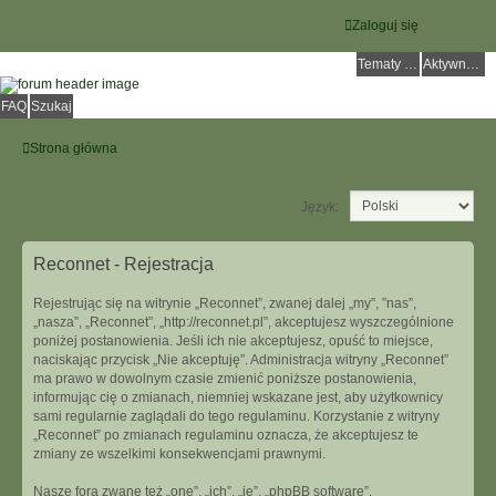
Zaloguj się
Tematy bez odpowiedzi
Aktywne tematy
FAQ
Szukaj
Strona główna
Język:
Reconnet - Rejestracja
Rejestrując się na witrynie „Reconnet”, zwanej dalej „my”, ”nas”,
„nasza”, „Reconnet”, „http://reconnet.pl”, akceptujesz wyszczególnione
poniżej postanowienia. Jeśli ich nie akceptujesz, opuść to miejsce,
naciskając przycisk „Nie akceptuję”. Administracja witryny „Reconnet”
ma prawo w dowolnym czasie zmienić poniższe postanowienia,
informując cię o zmianach, niemniej wskazane jest, aby użytkownicy
sami regularnie zaglądali do tego regulaminu. Korzystanie z witryny
„Reconnet” po zmianach regulaminu oznacza, że akceptujesz te
zmiany ze wszelkimi konsekwencjami prawnymi.
Nasze fora zwane też „one”, „ich”, „je”, „phpBB software”,