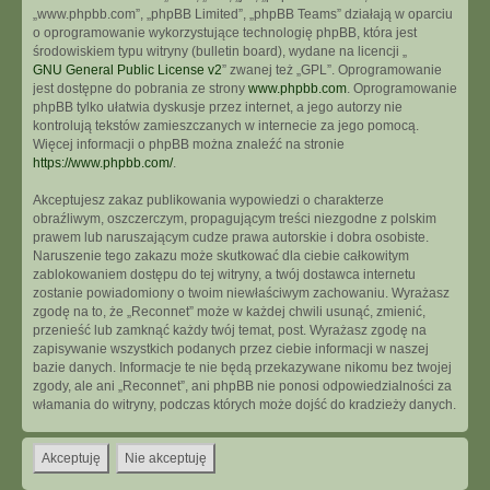
„www.phpbb.com”, „phpBB Limited”, „phpBB Teams” działają w oparciu
o oprogramowanie wykorzystujące technologię phpBB, która jest
środowiskiem typu witryny (bulletin board), wydane na licencji „
GNU General Public License v2
” zwanej też „GPL”. Oprogramowanie
jest dostępne do pobrania ze strony
www.phpbb.com
. Oprogramowanie
phpBB tylko ułatwia dyskusje przez internet, a jego autorzy nie
kontrolują tekstów zamieszczanych w internecie za jego pomocą.
Więcej informacji o phpBB można znaleźć na stronie
https://www.phpbb.com/
.
Akceptujesz zakaz publikowania wypowiedzi o charakterze
obraźliwym, oszczerczym, propagującym treści niezgodne z polskim
prawem lub naruszającym cudze prawa autorskie i dobra osobiste.
Naruszenie tego zakazu może skutkować dla ciebie całkowitym
zablokowaniem dostępu do tej witryny, a twój dostawca internetu
zostanie powiadomiony o twoim niewłaściwym zachowaniu. Wyrażasz
zgodę na to, że „Reconnet” może w każdej chwili usunąć, zmienić,
przenieść lub zamknąć każdy twój temat, post. Wyrażasz zgodę na
zapisywanie wszystkich podanych przez ciebie informacji w naszej
bazie danych. Informacje te nie będą przekazywane nikomu bez twojej
zgody, ale ani „Reconnet”, ani phpBB nie ponosi odpowiedzialności za
włamania do witryny, podczas których może dojść do kradzieży danych.