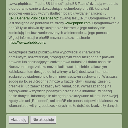
„www.phpbb.com”, „phpBB Limited”, „phpBB Teams” działają w oparciu
o oprogramowanie wykorzystujące technologię phpBB, która jest
środowiskiem typu witryny (bulletin board), wydane na licencji „
GNU General Public License v2
” zwanej też „GPL”. Oprogramowanie
jest dostępne do pobrania ze strony
www.phpbb.com
. Oprogramowanie
phpBB tylko ułatwia dyskusje przez internet, a jego autorzy nie
kontrolują tekstów zamieszczanych w internecie za jego pomocą.
Więcej informacji o phpBB można znaleźć na stronie
https://www.phpbb.com/
.
Akceptujesz zakaz publikowania wypowiedzi o charakterze
obraźliwym, oszczerczym, propagującym treści niezgodne z polskim
prawem lub naruszającym cudze prawa autorskie i dobra osobiste.
Naruszenie tego zakazu może skutkować dla ciebie całkowitym
zablokowaniem dostępu do tej witryny, a twój dostawca internetu
zostanie powiadomiony o twoim niewłaściwym zachowaniu. Wyrażasz
zgodę na to, że „Reconnet” może w każdej chwili usunąć, zmienić,
przenieść lub zamknąć każdy twój temat, post. Wyrażasz zgodę na
zapisywanie wszystkich podanych przez ciebie informacji w naszej
bazie danych. Informacje te nie będą przekazywane nikomu bez twojej
zgody, ale ani „Reconnet”, ani phpBB nie ponosi odpowiedzialności za
włamania do witryny, podczas których może dojść do kradzieży danych.