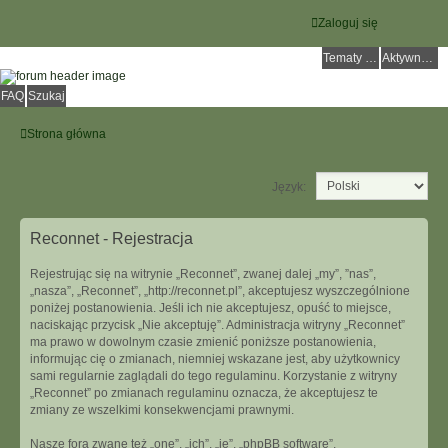
Zaloguj się
Tematy bez odpowiedzi
Aktywne tematy
FAQ
Szukaj
Strona główna
Język:
Reconnet - Rejestracja
Rejestrując się na witrynie „Reconnet”, zwanej dalej „my”, ”nas”,
„nasza”, „Reconnet”, „http://reconnet.pl”, akceptujesz wyszczególnione
poniżej postanowienia. Jeśli ich nie akceptujesz, opuść to miejsce,
naciskając przycisk „Nie akceptuję”. Administracja witryny „Reconnet”
ma prawo w dowolnym czasie zmienić poniższe postanowienia,
informując cię o zmianach, niemniej wskazane jest, aby użytkownicy
sami regularnie zaglądali do tego regulaminu. Korzystanie z witryny
„Reconnet” po zmianach regulaminu oznacza, że akceptujesz te
zmiany ze wszelkimi konsekwencjami prawnymi.
Nasze fora zwane też „one”, „ich”, „je”, „phpBB software”,