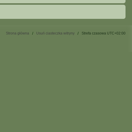
Strona główna
Usuń ciasteczka witryny
Strefa czasowa
UTC+02:00