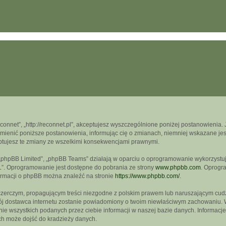
econnet”, „http://reconnet.pl”, akceptujesz wyszczególnione poniżej postanowienia. J
mienić poniższe postanowienia, informując cię o zmianach, niemniej wskazane jest
ptujesz te zmiany ze wszelkimi konsekwencjami prawnymi.
, „phpBB Limited”, „phpBB Teams” działają w oparciu o oprogramowanie wykorzystują
L”. Oprogramowanie jest dostępne do pobrania ze strony
www.phpbb.com
. Oprogra
formacji o phpBB można znaleźć na stronie
https://www.phpbb.com/
.
czerczym, propagującym treści niezgodne z polskim prawem lub naruszającym cudz
wój dostawca internetu zostanie powiadomiony o twoim niewłaściwym zachowaniu. 
e wszystkich podanych przez ciebie informacji w naszej bazie danych. Informacje
ch może dojść do kradzieży danych.