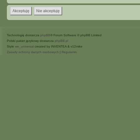
Technologię dostarcza
phpBB
® Forum Software © phpBB Limited
Polski pakiet językowy dostarcza
phpBB.pl
Style
we_universal
created by INVENTEA & v12mike
Zasady ochrony danych osobowych
|
Regulamin