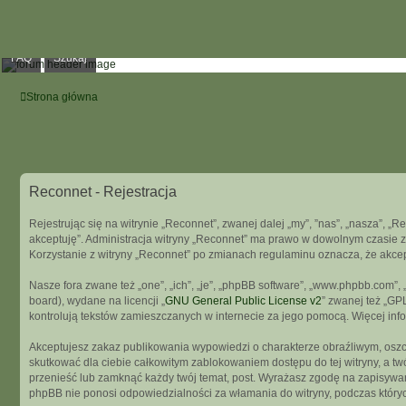
FAQ
Szukaj
Strona główna
Reconnet - Rejestracja
Rejestrując się na witrynie „Reconnet”, zwanej dalej „my”, ”nas”, „nasza”, „R
akceptuję”. Administracja witryny „Reconnet” ma prawo w dowolnym czasie z
Korzystanie z witryny „Reconnet” po zmianach regulaminu oznacza, że akce
Nasze fora zwane też „one”, „ich”, „je”, „phpBB software”, „www.phpbb.com”
board), wydane na licencji „
GNU General Public License v2
” zwanej też „GP
kontrolują tekstów zamieszczanych w internecie za jego pomocą. Więcej in
Akceptujesz zakaz publikowania wypowiedzi o charakterze obraźliwym, osz
skutkować dla ciebie całkowitym zablokowaniem dostępu do tej witryny, a t
przenieść lub zamknąć każdy twój temat, post. Wyrażasz zgodę na zapisywani
phpBB nie ponosi odpowiedzialności za włamania do witryny, podczas który