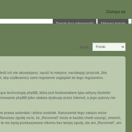
Zaloguj się
Tematy bez odpowiedzi
Aktywne tematy
Język:
eśli ich nie akceptujesz, opuść to miejsce, naciskając przycisk „Nie
, aby użytkownicy sami regularnie zaglądali do tego regulaminu.
ce technologię phpBB, która jest środowiskiem typu witryny (bulletin
mowanie phpBB tylko ułatwia dyskusje przez internet, a jego autorzy nie
e prawa autorskie i dobra osobiste. Naruszenie tego zakazu może
Wyrażasz zgodę na to, że „Reconnet” może w każdej chwili usunąć, zmienić,
 te nie będą przekazywane nikomu bez twojej zgody, ale ani „Reconnet”, ani