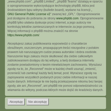
„www.phpbb.com”, „phpBB Limited”, „phpBB Teams” działają w oparciu
o oprogramowanie wykorzystujące technologię phpBB, która jest
środowiskiem typu witryny (bulletin board), wydane na licencji „
GNU General Public License v2
” zwanej też „GPL”. Oprogramowanie
jest dostępne do pobrania ze strony
www.phpbb.com
. Oprogramowanie
phpBB tylko ułatwia dyskusje przez internet, a jego autorzy nie
kontrolują tekstów zamieszczanych w internecie za jego pomocą.
Więcej informacji o phpBB można znaleźć na stronie
https://www.phpbb.com/
.
Akceptujesz zakaz publikowania wypowiedzi o charakterze
obraźliwym, oszczerczym, propagującym treści niezgodne z polskim
prawem lub naruszającym cudze prawa autorskie i dobra osobiste.
Naruszenie tego zakazu może skutkować dla ciebie całkowitym
zablokowaniem dostępu do tej witryny, a twój dostawca internetu
zostanie powiadomiony o twoim niewłaściwym zachowaniu. Wyrażasz
zgodę na to, że „Reconnet” może w każdej chwili usunąć, zmienić,
przenieść lub zamknąć każdy twój temat, post. Wyrażasz zgodę na
zapisywanie wszystkich podanych przez ciebie informacji w naszej
bazie danych. Informacje te nie będą przekazywane nikomu bez twojej
zgody, ale ani „Reconnet”, ani phpBB nie ponosi odpowiedzialności za
włamania do witryny, podczas których może dojść do kradzieży danych.