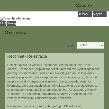
Zaloguj się
Tematy bez odpowiedzi
Aktywne tematy
FAQ
Szukaj
Strona główna
Język:
Reconnet - Rejestracja
Rejestrując się na witrynie „Reconnet”, zwanej dalej „my”, ”nas”,
„nasza”, „Reconnet”, „http://reconnet.pl”, akceptujesz wyszczególnione
poniżej postanowienia. Jeśli ich nie akceptujesz, opuść to miejsce,
naciskając przycisk „Nie akceptuję”. Administracja witryny „Reconnet”
ma prawo w dowolnym czasie zmienić poniższe postanowienia,
informując cię o zmianach, niemniej wskazane jest, aby użytkownicy
sami regularnie zaglądali do tego regulaminu. Korzystanie z witryny
„Reconnet” po zmianach regulaminu oznacza, że akceptujesz te
zmiany ze wszelkimi konsekwencjami prawnymi.
Nasze fora zwane też „one”, „ich”, „je”, „phpBB software”,