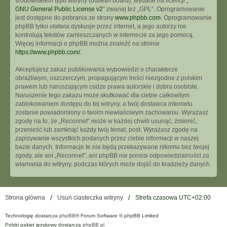
środowiskiem typu witryny (bulletin board), wydane na licencji „
GNU General Public License v2
” zwanej też „GPL”. Oprogramowanie
jest dostępne do pobrania ze strony
www.phpbb.com
. Oprogramowanie
phpBB tylko ułatwia dyskusje przez internet, a jego autorzy nie
kontrolują tekstów zamieszczanych w internecie za jego pomocą.
Więcej informacji o phpBB można znaleźć na stronie
https://www.phpbb.com/
.
Akceptujesz zakaz publikowania wypowiedzi o charakterze
obraźliwym, oszczerczym, propagującym treści niezgodne z polskim
prawem lub naruszającym cudze prawa autorskie i dobra osobiste.
Naruszenie tego zakazu może skutkować dla ciebie całkowitym
zablokowaniem dostępu do tej witryny, a twój dostawca internetu
zostanie powiadomiony o twoim niewłaściwym zachowaniu. Wyrażasz
zgodę na to, że „Reconnet” może w każdej chwili usunąć, zmienić,
przenieść lub zamknąć każdy twój temat, post. Wyrażasz zgodę na
zapisywanie wszystkich podanych przez ciebie informacji w naszej
bazie danych. Informacje te nie będą przekazywane nikomu bez twojej
zgody, ale ani „Reconnet”, ani phpBB nie ponosi odpowiedzialności za
włamania do witryny, podczas których może dojść do kradzieży danych.
Strona główna
Usuń ciasteczka witryny
Strefa czasowa
UTC+02:00
Technologię dostarcza
phpBB
® Forum Software © phpBB Limited
Polski pakiet językowy dostarcza
phpBB.pl