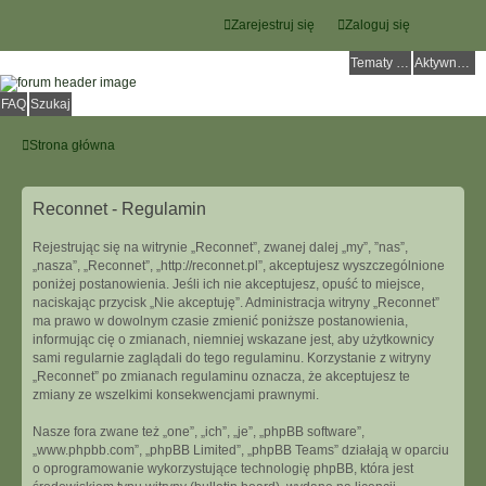
Zarejestruj się
Zaloguj się
Tematy bez odpowiedzi
Aktywne tematy
FAQ
Szukaj
Strona główna
Reconnet - Regulamin
Rejestrując się na witrynie „Reconnet”, zwanej dalej „my”, ”nas”,
„nasza”, „Reconnet”, „http://reconnet.pl”, akceptujesz wyszczególnione
poniżej postanowienia. Jeśli ich nie akceptujesz, opuść to miejsce,
naciskając przycisk „Nie akceptuję”. Administracja witryny „Reconnet”
ma prawo w dowolnym czasie zmienić poniższe postanowienia,
informując cię o zmianach, niemniej wskazane jest, aby użytkownicy
sami regularnie zaglądali do tego regulaminu. Korzystanie z witryny
„Reconnet” po zmianach regulaminu oznacza, że akceptujesz te
zmiany ze wszelkimi konsekwencjami prawnymi.
Nasze fora zwane też „one”, „ich”, „je”, „phpBB software”,
„www.phpbb.com”, „phpBB Limited”, „phpBB Teams” działają w oparciu
o oprogramowanie wykorzystujące technologię phpBB, która jest