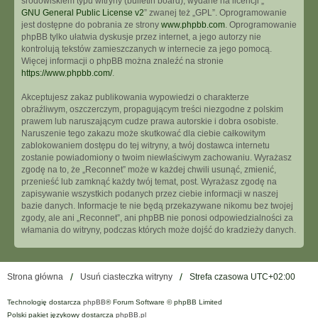
środowiskiem typu witryny (bulletin board), wydane na licencji „
GNU General Public License v2
” zwanej też „GPL”. Oprogramowanie
jest dostępne do pobrania ze strony
www.phpbb.com
. Oprogramowanie
phpBB tylko ułatwia dyskusje przez internet, a jego autorzy nie
kontrolują tekstów zamieszczanych w internecie za jego pomocą.
Więcej informacji o phpBB można znaleźć na stronie
https://www.phpbb.com/
.
Akceptujesz zakaz publikowania wypowiedzi o charakterze
obraźliwym, oszczerczym, propagującym treści niezgodne z polskim
prawem lub naruszającym cudze prawa autorskie i dobra osobiste.
Naruszenie tego zakazu może skutkować dla ciebie całkowitym
zablokowaniem dostępu do tej witryny, a twój dostawca internetu
zostanie powiadomiony o twoim niewłaściwym zachowaniu. Wyrażasz
zgodę na to, że „Reconnet” może w każdej chwili usunąć, zmienić,
przenieść lub zamknąć każdy twój temat, post. Wyrażasz zgodę na
zapisywanie wszystkich podanych przez ciebie informacji w naszej
bazie danych. Informacje te nie będą przekazywane nikomu bez twojej
zgody, ale ani „Reconnet”, ani phpBB nie ponosi odpowiedzialności za
włamania do witryny, podczas których może dojść do kradzieży danych.
Strona główna
Usuń ciasteczka witryny
Strefa czasowa
UTC+02:00
Technologię dostarcza
phpBB
® Forum Software © phpBB Limited
Polski pakiet językowy dostarcza
phpBB.pl