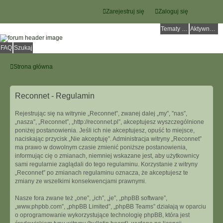
Zarejestruj się
Zaloguj się
Tematy bez odpowiedzi
Aktywne tematy
FAQ
Szukaj
Strona główna
Reconnet - Regulamin
Rejestrując się na witrynie „Reconnet”, zwanej dalej „my”, ”nas”,
„nasza”, „Reconnet”, „http://reconnet.pl”, akceptujesz wyszczególnione
poniżej postanowienia. Jeśli ich nie akceptujesz, opuść to miejsce,
naciskając przycisk „Nie akceptuję”. Administracja witryny „Reconnet”
ma prawo w dowolnym czasie zmienić poniższe postanowienia,
informując cię o zmianach, niemniej wskazane jest, aby użytkownicy
sami regularnie zaglądali do tego regulaminu. Korzystanie z witryny
„Reconnet” po zmianach regulaminu oznacza, że akceptujesz te
zmiany ze wszelkimi konsekwencjami prawnymi.
Nasze fora zwane też „one”, „ich”, „je”, „phpBB software”,
„www.phpbb.com”, „phpBB Limited”, „phpBB Teams” działają w oparciu
o oprogramowanie wykorzystujące technologię phpBB, która jest