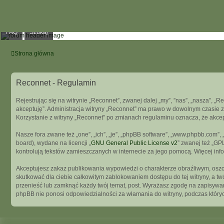
FAQ
Szukaj
Strona główna
Reconnet - Regulamin
Rejestrując się na witrynie „Reconnet”, zwanej dalej „my”, ”nas”, „nasza”, „R
akceptuję”. Administracja witryny „Reconnet” ma prawo w dowolnym czasie z
Korzystanie z witryny „Reconnet” po zmianach regulaminu oznacza, że akce
Nasze fora zwane też „one”, „ich”, „je”, „phpBB software”, „www.phpbb.com”
board), wydane na licencji „
GNU General Public License v2
” zwanej też „GP
kontrolują tekstów zamieszczanych w internecie za jego pomocą. Więcej in
Akceptujesz zakaz publikowania wypowiedzi o charakterze obraźliwym, osz
skutkować dla ciebie całkowitym zablokowaniem dostępu do tej witryny, a t
przenieść lub zamknąć każdy twój temat, post. Wyrażasz zgodę na zapisywani
phpBB nie ponosi odpowiedzialności za włamania do witryny, podczas który