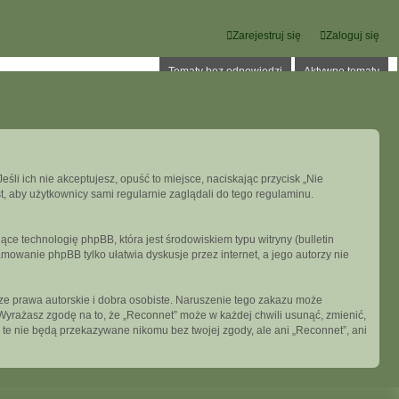
Zarejestruj się
Zaloguj się
Tematy bez odpowiedzi
Aktywne tematy
eśli ich nie akceptujesz, opuść to miejsce, naciskając przycisk „Nie
, aby użytkownicy sami regularnie zaglądali do tego regulaminu.
ce technologię phpBB, która jest środowiskiem typu witryny (bulletin
mowanie phpBB tylko ułatwia dyskusje przez internet, a jego autorzy nie
e prawa autorskie i dobra osobiste. Naruszenie tego zakazu może
Wyrażasz zgodę na to, że „Reconnet” może w każdej chwili usunąć, zmienić,
 te nie będą przekazywane nikomu bez twojej zgody, ale ani „Reconnet”, ani