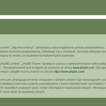
econnet”, „http://reconnet.pl”, akceptujesz wyszczególnione poniżej postanowienia. J
mienić poniższe postanowienia, informując cię o zmianach, niemniej wskazane jest
ptujesz te zmiany ze wszelkimi konsekwencjami prawnymi.
, „phpBB Limited”, „phpBB Teams” działają w oparciu o oprogramowanie wykorzystują
L”. Oprogramowanie jest dostępne do pobrania ze strony
www.phpbb.com
. Oprogra
formacji o phpBB można znaleźć na stronie
https://www.phpbb.com/
.
czerczym, propagującym treści niezgodne z polskim prawem lub naruszającym cudz
wój dostawca internetu zostanie powiadomiony o twoim niewłaściwym zachowaniu. 
e wszystkich podanych przez ciebie informacji w naszej bazie danych. Informacje
ch może dojść do kradzieży danych.