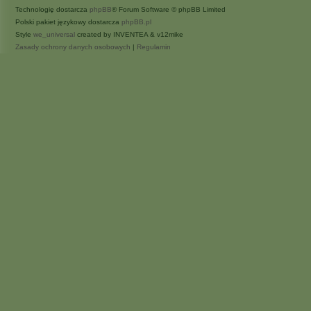
Technologię dostarcza
phpBB
® Forum Software © phpBB Limited
Polski pakiet językowy dostarcza
phpBB.pl
Style
we_universal
created by INVENTEA & v12mike
Zasady ochrony danych osobowych
|
Regulamin