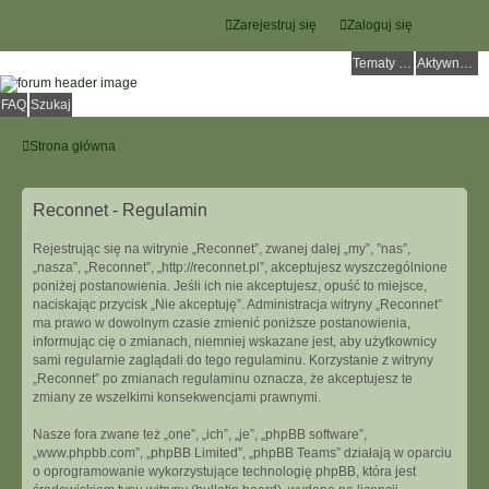
Zarejestruj się
Zaloguj się
Tematy bez odpowiedzi
Aktywne tematy
FAQ
Szukaj
Strona główna
Reconnet - Regulamin
Rejestrując się na witrynie „Reconnet”, zwanej dalej „my”, ”nas”,
„nasza”, „Reconnet”, „http://reconnet.pl”, akceptujesz wyszczególnione
poniżej postanowienia. Jeśli ich nie akceptujesz, opuść to miejsce,
naciskając przycisk „Nie akceptuję”. Administracja witryny „Reconnet”
ma prawo w dowolnym czasie zmienić poniższe postanowienia,
informując cię o zmianach, niemniej wskazane jest, aby użytkownicy
sami regularnie zaglądali do tego regulaminu. Korzystanie z witryny
„Reconnet” po zmianach regulaminu oznacza, że akceptujesz te
zmiany ze wszelkimi konsekwencjami prawnymi.
Nasze fora zwane też „one”, „ich”, „je”, „phpBB software”,
„www.phpbb.com”, „phpBB Limited”, „phpBB Teams” działają w oparciu
o oprogramowanie wykorzystujące technologię phpBB, która jest