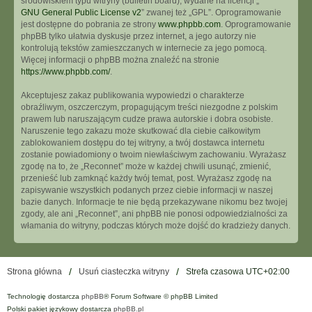
środowiskiem typu witryny (bulletin board), wydane na licencji „
GNU General Public License v2
” zwanej też „GPL”. Oprogramowanie
jest dostępne do pobrania ze strony
www.phpbb.com
. Oprogramowanie
phpBB tylko ułatwia dyskusje przez internet, a jego autorzy nie
kontrolują tekstów zamieszczanych w internecie za jego pomocą.
Więcej informacji o phpBB można znaleźć na stronie
https://www.phpbb.com/
.
Akceptujesz zakaz publikowania wypowiedzi o charakterze
obraźliwym, oszczerczym, propagującym treści niezgodne z polskim
prawem lub naruszającym cudze prawa autorskie i dobra osobiste.
Naruszenie tego zakazu może skutkować dla ciebie całkowitym
zablokowaniem dostępu do tej witryny, a twój dostawca internetu
zostanie powiadomiony o twoim niewłaściwym zachowaniu. Wyrażasz
zgodę na to, że „Reconnet” może w każdej chwili usunąć, zmienić,
przenieść lub zamknąć każdy twój temat, post. Wyrażasz zgodę na
zapisywanie wszystkich podanych przez ciebie informacji w naszej
bazie danych. Informacje te nie będą przekazywane nikomu bez twojej
zgody, ale ani „Reconnet”, ani phpBB nie ponosi odpowiedzialności za
włamania do witryny, podczas których może dojść do kradzieży danych.
Strona główna
Usuń ciasteczka witryny
Strefa czasowa
UTC+02:00
Technologię dostarcza
phpBB
® Forum Software © phpBB Limited
Polski pakiet językowy dostarcza
phpBB.pl