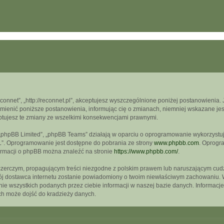
econnet”, „http://reconnet.pl”, akceptujesz wyszczególnione poniżej postanowienia. J
mienić poniższe postanowienia, informując cię o zmianach, niemniej wskazane jest
ptujesz te zmiany ze wszelkimi konsekwencjami prawnymi.
, „phpBB Limited”, „phpBB Teams” działają w oparciu o oprogramowanie wykorzystują
L”. Oprogramowanie jest dostępne do pobrania ze strony
www.phpbb.com
. Oprogra
formacji o phpBB można znaleźć na stronie
https://www.phpbb.com/
.
czerczym, propagującym treści niezgodne z polskim prawem lub naruszającym cudz
wój dostawca internetu zostanie powiadomiony o twoim niewłaściwym zachowaniu. 
e wszystkich podanych przez ciebie informacji w naszej bazie danych. Informacje
ch może dojść do kradzieży danych.