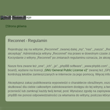
FAQ
Szukaj
Strona główna
Reconnet - Regulamin
Rejestrując się na witrynie „Reconnet”, zwanej dalej „my”, ”nas”, „nasza”, „R
akceptuję”. Administracja witryny „Reconnet” ma prawo w dowolnym czasie z
Korzystanie z witryny „Reconnet” po zmianach regulaminu oznacza, że akce
Nasze fora zwane też „one”, „ich”, „je”, „phpBB software”, „www.phpbb.com”
board), wydane na licencji „
GNU General Public License v2
” zwanej też „GP
kontrolują tekstów zamieszczanych w internecie za jego pomocą. Więcej in
Akceptujesz zakaz publikowania wypowiedzi o charakterze obraźliwym, osz
skutkować dla ciebie całkowitym zablokowaniem dostępu do tej witryny, a t
przenieść lub zamknąć każdy twój temat, post. Wyrażasz zgodę na zapisywani
phpBB nie ponosi odpowiedzialności za włamania do witryny, podczas który