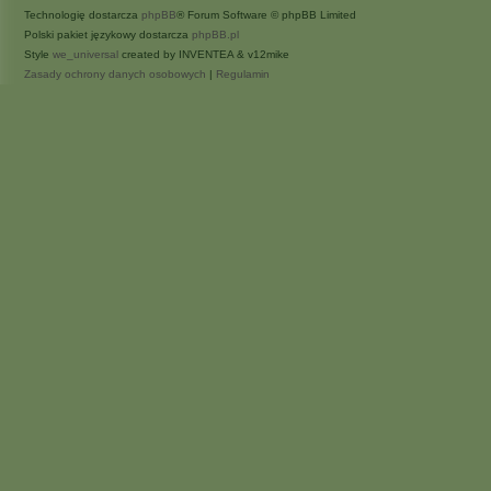
Technologię dostarcza
phpBB
® Forum Software © phpBB Limited
Polski pakiet językowy dostarcza
phpBB.pl
Style
we_universal
created by INVENTEA & v12mike
Zasady ochrony danych osobowych
|
Regulamin