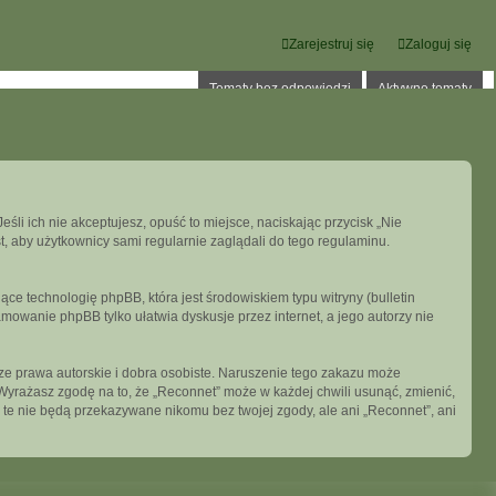
Zarejestruj się
Zaloguj się
Tematy bez odpowiedzi
Aktywne tematy
eśli ich nie akceptujesz, opuść to miejsce, naciskając przycisk „Nie
, aby użytkownicy sami regularnie zaglądali do tego regulaminu.
ce technologię phpBB, która jest środowiskiem typu witryny (bulletin
mowanie phpBB tylko ułatwia dyskusje przez internet, a jego autorzy nie
e prawa autorskie i dobra osobiste. Naruszenie tego zakazu może
Wyrażasz zgodę na to, że „Reconnet” może w każdej chwili usunąć, zmienić,
 te nie będą przekazywane nikomu bez twojej zgody, ale ani „Reconnet”, ani