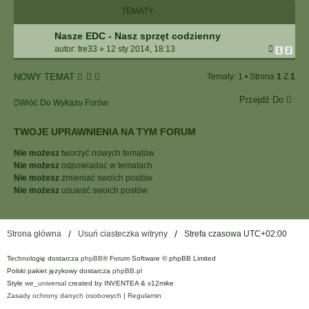
I
TEMATY
E
Z
Nasze EDC - Nasz sprzęt codzienny
A
autor:
tre33
»
12 sty 2014, 18:13
1
2
A
W
NOWY TEMAT
Tematy: 1 • Strona
1
Z
1
A
N
Przejdź Do
Wróć Do Wykazu Forów
S
O
W
TWOJE UPRAWNIENIA NA TYM FORUM
A
Nie możesz
tworzyć nowych tematów
N
Nie możesz
odpowiadać w tematach
E
Nie możesz
zmieniać swoich postów
Nie możesz
usuwać swoich postów
Strona główna
Usuń ciasteczka witryny
Strefa czasowa
UTC+02:00
Technologię dostarcza
phpBB
® Forum Software © phpBB Limited
Polski pakiet językowy dostarcza
phpBB.pl
Style
we_universal
created by INVENTEA & v12mike
Zasady ochrony danych osobowych
|
Regulamin