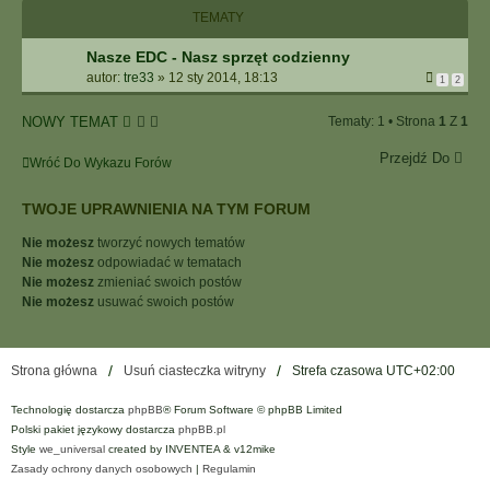
I
TEMATY
E
Z
Nasze EDC - Nasz sprzęt codzienny
A
autor:
tre33
»
12 sty 2014, 18:13
1
2
A
W
NOWY TEMAT
Tematy: 1 • Strona
1
Z
1
A
N
Przejdź Do
Wróć Do Wykazu Forów
S
O
W
TWOJE UPRAWNIENIA NA TYM FORUM
A
Nie możesz
tworzyć nowych tematów
N
Nie możesz
odpowiadać w tematach
E
Nie możesz
zmieniać swoich postów
Nie możesz
usuwać swoich postów
Strona główna
Usuń ciasteczka witryny
Strefa czasowa
UTC+02:00
Technologię dostarcza
phpBB
® Forum Software © phpBB Limited
Polski pakiet językowy dostarcza
phpBB.pl
Style
we_universal
created by INVENTEA & v12mike
Zasady ochrony danych osobowych
|
Regulamin