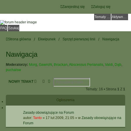
Zarejestruj się
Zaloguj się
Tematy bez odpowiedzi
Aktywne tematy
FAQ
Szukaj
Strona główna
Ekwipunek
Sprzęt pierwszej linii
Nawigacja
Nawigacja
Moderatorzy:
Morg
,
GawroN
,
thrackan
,
Abscessus Perianalis
,
Valdi
,
Dąb
,
puchalsw
Szukaj
Wyszukiwanie Zaawansowane
NOWY TEMAT
Tematy: 16 • Strona
1
Z
1
Ogłoszenia
Zasady obowiązujące na Forum
autor:
Tanto
»
17 lut 2009, 21:05
» w
Zasady obowiązujące na
Forum