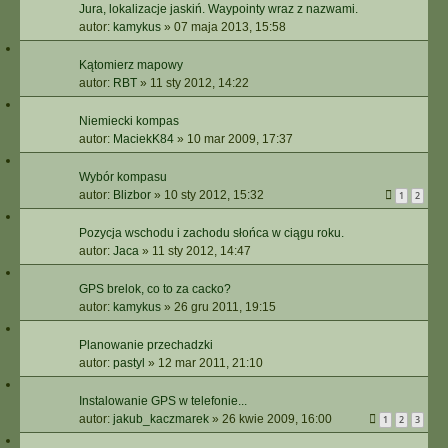
Jura, lokalizacje jaskiń. Waypointy wraz z nazwami.
autor:
kamykus
»
07 maja 2013, 15:58
Kątomierz mapowy
autor:
RBT
»
11 sty 2012, 14:22
Niemiecki kompas
autor:
MaciekK84
»
10 mar 2009, 17:37
Wybór kompasu
autor:
Blizbor
»
10 sty 2012, 15:32
1
2
Pozycja wschodu i zachodu słońca w ciągu roku.
autor:
Jaca
»
11 sty 2012, 14:47
GPS brelok, co to za cacko?
autor:
kamykus
»
26 gru 2011, 19:15
Planowanie przechadzki
autor:
pastyl
»
12 mar 2011, 21:10
Instalowanie GPS w telefonie...
autor:
jakub_kaczmarek
»
26 kwie 2009, 16:00
1
2
3