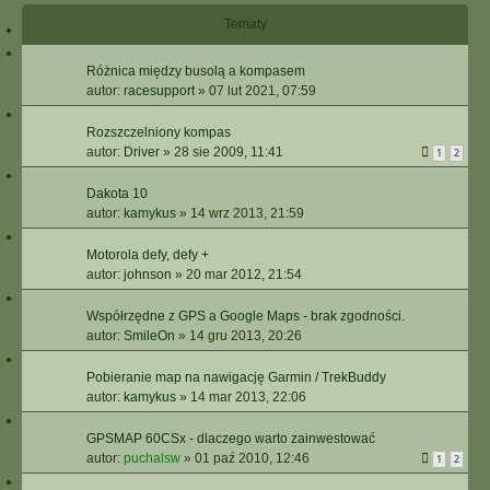
Tematy
Różnica między busolą a kompasem
autor:
racesupport
»
07 lut 2021, 07:59
Rozszczelniony kompas
autor:
Driver
»
28 sie 2009, 11:41
1
2
Dakota 10
autor:
kamykus
»
14 wrz 2013, 21:59
Motorola defy, defy +
autor:
johnson
»
20 mar 2012, 21:54
Współrzędne z GPS a Google Maps - brak zgodności.
autor:
SmileOn
»
14 gru 2013, 20:26
Pobieranie map na nawigację Garmin / TrekBuddy
autor:
kamykus
»
14 mar 2013, 22:06
GPSMAP 60CSx - dlaczego warto zainwestować
autor:
puchalsw
»
01 paź 2010, 12:46
1
2