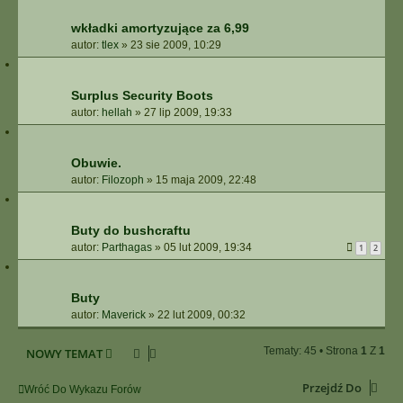
wkładki amortyzujące za 6,99
autor:
tlex
»
23 sie 2009, 10:29
Surplus Security Boots
autor:
hellah
»
27 lip 2009, 19:33
Obuwie.
autor:
Filozoph
»
15 maja 2009, 22:48
Buty do bushcraftu
autor:
Parthagas
»
05 lut 2009, 19:34
1
2
Buty
autor:
Maverick
»
22 lut 2009, 00:32
Tematy: 45 • Strona
1
Z
1
NOWY TEMAT
Przejdź Do
Wróć Do Wykazu Forów