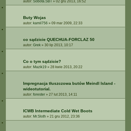
autor:
Sobota.SBT
»
02 gru 2013, 16:52
Buty Wojas
autor:
kamil756
»
09 mar 2009, 22:33
co sądzicie QUECHUA-FORCLAZ 50
autor:
Grek
»
30 lip 2013, 10:17
Co o tym sądzicie?
autor:
Mazik19
»
28 kwie 2013, 20:22
Impregnacja tłuszczowa butów Meindl Island -
wideotutorial.
autor:
forester
»
27 lut 2013, 14:11
ICWB Intermediate Cold Wet Boots
autor:
Mr.Sloth
»
21 gru 2012, 23:36