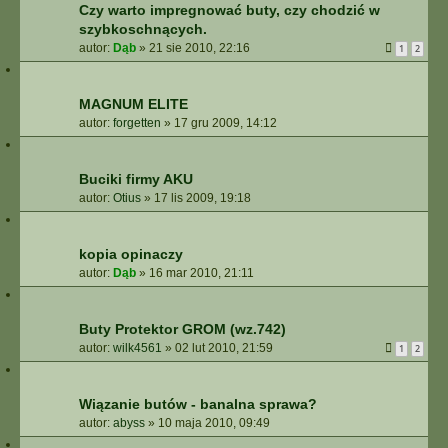
Czy warto impregnować buty, czy chodzić w
szybkoschnących.
autor:
Dąb
»
21 sie 2010, 22:16
1
2
MAGNUM ELITE
autor:
forgetten
»
17 gru 2009, 14:12
Buciki firmy AKU
autor:
Otius
»
17 lis 2009, 19:18
kopia opinaczy
autor:
Dąb
»
16 mar 2010, 21:11
Buty Protektor GROM (wz.742)
autor:
wilk4561
»
02 lut 2010, 21:59
1
2
Wiązanie butów - banalna sprawa?
autor:
abyss
»
10 maja 2010, 09:49