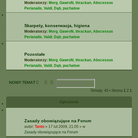
Moderatorzy:
Morg
,
GawroN
,
thrackan
,
Abscessus
Perianalis
,
Valdi
,
Dąb
,
puchalsw
Skarpety, konserwacja, higiena
Moderatorzy:
Morg
,
GawroN
,
thrackan
,
Abscessus
Perianalis
,
Valdi
,
Dąb
,
puchalsw
Pozostałe
Moderatorzy:
Morg
,
GawroN
,
thrackan
,
Abscessus
Perianalis
,
Valdi
,
Dąb
,
puchalsw
Szukaj
Wyszukiwanie Zaawansowane
NOWY TEMAT
Tematy: 45 • Strona
1
Z
1
Ogłoszenia
Zasady obowiązujące na Forum
autor:
Tanto
»
17 lut 2009, 21:05
» w
Zasady obowiązujące na Forum