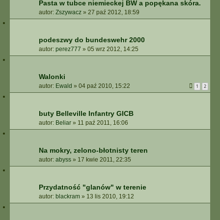
Pasta w tubce niemieckej BW a popękana skóra.
autor:
Zszywacz
»
27 paź 2012, 18:59
podeszwy do bundeswehr 2000
autor:
perez777
»
05 wrz 2012, 14:25
Walonki
autor:
Ewald
»
04 paź 2010, 15:22
1
2
buty Belleville Infantry GICB
autor:
Beliar
»
11 paź 2011, 16:06
Na mokry, zelono-błotnisty teren
autor:
abyss
»
17 kwie 2011, 22:35
Przydatność "glanów" w terenie
autor:
blackram
»
13 lis 2010, 19:12