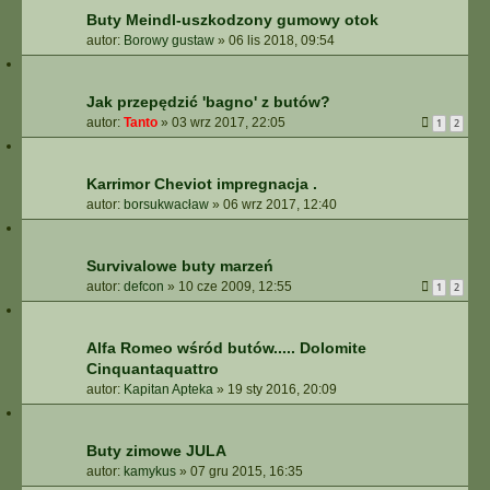
Buty Meindl-uszkodzony gumowy otok
autor:
Borowy gustaw
»
06 lis 2018, 09:54
Jak przepędzić 'bagno' z butów?
autor:
Tanto
»
03 wrz 2017, 22:05
1
2
Karrimor Cheviot impregnacja .
autor:
borsukwacław
»
06 wrz 2017, 12:40
Survivalowe buty marzeń
autor:
defcon
»
10 cze 2009, 12:55
1
2
Alfa Romeo wśród butów..... Dolomite
Cinquantaquattro
autor:
Kapitan Apteka
»
19 sty 2016, 20:09
Buty zimowe JULA
autor:
kamykus
»
07 gru 2015, 16:35