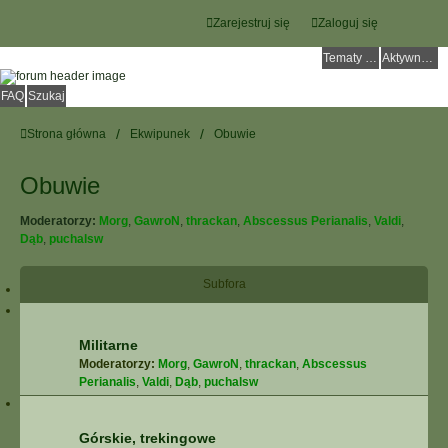
Zarejestruj się
Zaloguj się
Tematy bez odpowiedzi
Aktywne tematy
FAQ
Szukaj
Strona główna
Ekwipunek
Obuwie
Obuwie
Moderatorzy:
Morg
,
GawroN
,
thrackan
,
Abscessus Perianalis
,
Valdi
,
Dąb
,
puchalsw
Subfora
Militarne
Moderatorzy:
Morg
,
GawroN
,
thrackan
,
Abscessus
Perianalis
,
Valdi
,
Dąb
,
puchalsw
Górskie, trekingowe