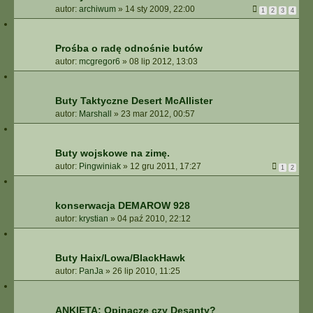
autor:
archiwum
»
14 sty 2009, 22:00
1
2
3
4
Prośba o radę odnośnie butów
autor:
mcgregor6
»
08 lip 2012, 13:03
Buty Taktyczne Desert McAllister
autor:
Marshall
»
23 mar 2012, 00:57
Buty wojskowe na zimę.
autor:
Pingwiniak
»
12 gru 2011, 17:27
1
2
konserwacja DEMAROW 928
autor:
krystian
»
04 paź 2010, 22:12
Buty Haix/Lowa/BlackHawk
autor:
PanJa
»
26 lip 2010, 11:25
ANKIETA: Opinacze czy Desanty?