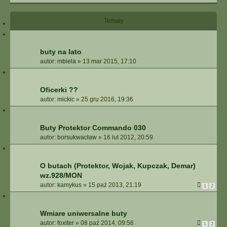
I
E
Tematy
Z
A
A
W
buty na lato
A
autor:
mbiela
»
13 mar 2015, 17:10
N
S
O
Oficerki ??
W
autor:
mickic
»
25 gru 2016, 19:36
A
N
E
Buty Protektor Commando 030
autor:
borsukwacław
»
16 lut 2012, 20:59
O butach (Protektor, Wojak, Kupczak, Demar)
wz.928/MON
autor:
kamykus
»
15 paź 2013, 21:19
1
2
Wmiare uniwersalne buty
autor:
foxiter
»
08 paź 2014, 09:56
1
2