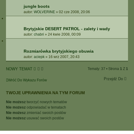
jungle boots
autor:
WOLVERINE
»
02 cze 2008, 20:06
Brytyjskie DESERT PATROL - zalety i wady
autor:
chabri
»
24 kwie 2008, 00:09
Rozmiarówka brytyjskiego obuwia
autor:
aciepk
»
16 wrz 2007, 20:43
NOWY TEMAT
Tematy: 37 • Strona
1
Z
1
Przejdź Do
Wróć Do Wykazu Forów
TWOJE UPRAWNIENIA NA TYM FORUM
Nie możesz
tworzyć nowych tematów
Nie możesz
odpowiadać w tematach
Nie możesz
zmieniać swoich postów
Nie możesz
usuwać swoich postów