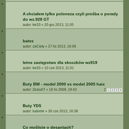
A chciałem tylko poloneza czyli prośba o porady
do wz.928 GT
autor:
tre33
»
20 gru 2013, 11:05
bates
autor:
zaCiety
»
27 lis 2013, 16:09
letne zastępstwo dla skoczków wz919
autor:
tre33
»
10 cze 2013, 11:01
Buty BW - model 2000 vs model 2005 haix
autor:
Zeziu07
»
16 lis 2009, 19:42
1
2
3
4
Buty YDS
autor:
ludomir
»
30 cze 2013, 16:38
Co myślicie o desantach?