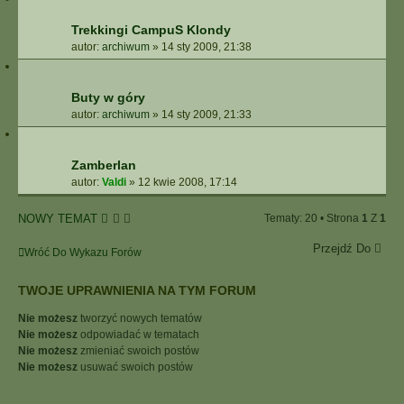
Trekkingi CampuS Klondy
autor:
archiwum
»
14 sty 2009, 21:38
Buty w góry
autor:
archiwum
»
14 sty 2009, 21:33
Zamberlan
autor:
Valdi
»
12 kwie 2008, 17:14
NOWY TEMAT
Tematy: 20 • Strona
1
Z
1
Przejdź Do
Wróć Do Wykazu Forów
TWOJE UPRAWNIENIA NA TYM FORUM
Nie możesz
tworzyć nowych tematów
Nie możesz
odpowiadać w tematach
Nie możesz
zmieniać swoich postów
Nie możesz
usuwać swoich postów