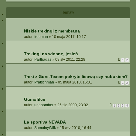
I
E
Tematy
Z
A
A
W
Niskie trekingi z membraną
A
autor:
freeman
»
10 maja 2017, 10:17
N
S
O
Trekingi na wiosnę, jesień
W
autor:
Parthagas
»
09 sty 2011, 22:28
1
2
A
N
E
Treki z Gore-Texem pokryte licową czy nubukiem?
autor:
Pratschman
»
05 maja 2010, 16:31
1
2
Gumofilce
autor:
unabomber
»
25 sie 2009, 23:02
1
2
3
4
La sportiva NEVADA
autor:
SamotnyWilk
»
15 wrz 2010, 16:44