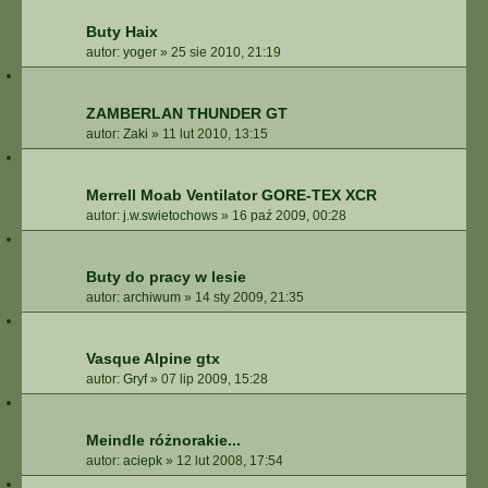
Buty Haix
autor:
yoger
»
25 sie 2010, 21:19
ZAMBERLAN THUNDER GT
autor:
Zaki
»
11 lut 2010, 13:15
Merrell Moab Ventilator GORE-TEX XCR
autor:
j.w.swietochows
»
16 paź 2009, 00:28
Buty do pracy w lesie
autor:
archiwum
»
14 sty 2009, 21:35
Vasque Alpine gtx
autor:
Gryf
»
07 lip 2009, 15:28
Meindle różnorakie...
autor:
aciepk
»
12 lut 2008, 17:54