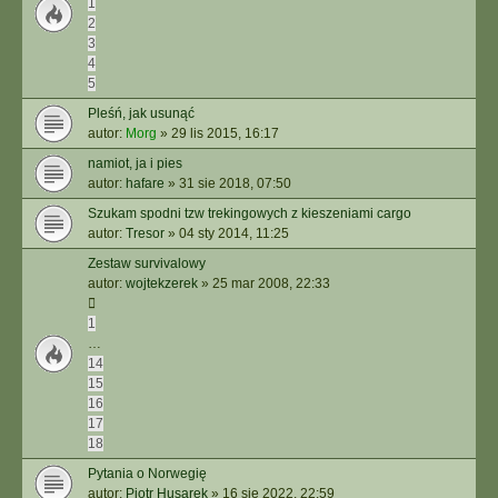
1
2
3
4
5
Pleśń, jak usunąć
autor:
Morg
»
29 lis 2015, 16:17
namiot, ja i pies
autor:
hafare
»
31 sie 2018, 07:50
Szukam spodni tzw trekingowych z kieszeniami cargo
autor:
Tresor
»
04 sty 2014, 11:25
Zestaw survivalowy
autor:
wojtekzerek
»
25 mar 2008, 22:33
1
…
14
15
16
17
18
Pytania o Norwegię
autor:
Piotr Husarek
»
16 sie 2022, 22:59