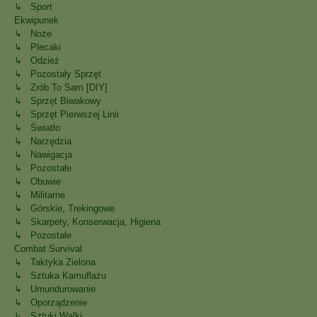
↳ Sport
Ekwipunek
↳ Noże
↳ Plecaki
↳ Odzież
↳ Pozostały Sprzęt
↳ Zrób To Sam [DIY]
↳ Sprzęt Biwakowy
↳ Sprzęt Pierwszej Linii
↳ Światło
↳ Narzędzia
↳ Nawigacja
↳ Pozostałe
↳ Obuwie
↳ Militarne
↳ Górskie, Trekingowe
↳ Skarpety, Konserwacja, Higiena
↳ Pozostałe
Combat Survival
↳ Taktyka Zielona
↳ Sztuka Kamuflażu
↳ Umundurowanie
↳ Oporządzenie
↳ Sztuki Walki