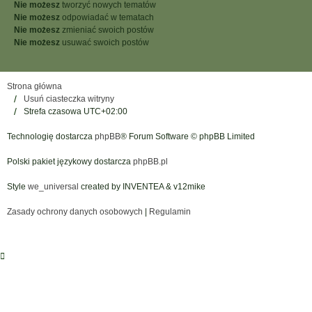
Nie możesz
tworzyć nowych tematów
Nie możesz
odpowiadać w tematach
Nie możesz
zmieniać swoich postów
Nie możesz
usuwać swoich postów
Strona główna
Usuń ciasteczka witryny
Strefa czasowa
UTC+02:00
Technologię dostarcza
phpBB
® Forum Software © phpBB Limited
Polski pakiet językowy dostarcza
phpBB.pl
Style
we_universal
created by INVENTEA & v12mike
Zasady ochrony danych osobowych
|
Regulamin