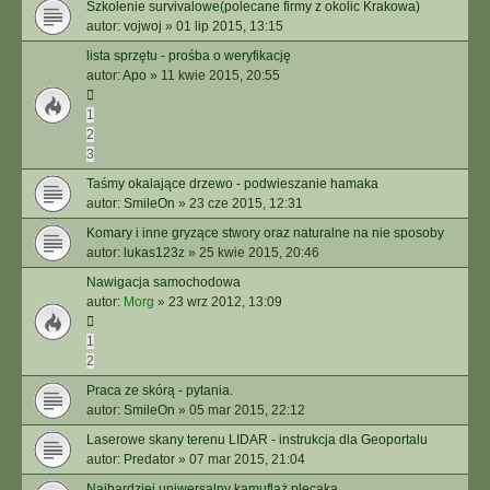
Szkolenie survivalowe(polecane firmy z okolic Krakowa)
autor:
vojwoj
»
01 lip 2015, 13:15
lista sprzętu - prośba o weryfikację
autor:
Apo
»
11 kwie 2015, 20:55
1
2
3
Taśmy okalające drzewo - podwieszanie hamaka
autor:
SmileOn
»
23 cze 2015, 12:31
Komary i inne gryzące stwory oraz naturalne na nie sposoby
autor:
lukas123z
»
25 kwie 2015, 20:46
Nawigacja samochodowa
autor:
Morg
»
23 wrz 2012, 13:09
1
2
Praca ze skórą - pytania.
autor:
SmileOn
»
05 mar 2015, 22:12
Laserowe skany terenu LIDAR - instrukcja dla Geoportalu
autor:
Predator
»
07 mar 2015, 21:04
Najbardziej uniwersalny kamuflaż plecaka