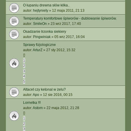
O łupaniu drewna słów kilka..
autor:
hejtyniety
»
12 maja 2011, 21:13
Temperatury komfortowe śpiworów - dublowanie śpiworów.
autor:
SmileOn
»
23 wrz 2017, 17:40
Osadzanie trzonka siekiery
autor:
Pingwiniak
»
05 wrz 2017, 16:04
Sprawy fizjologiczne
autor:
ArturZ
»
27 sty 2012, 15:32
1
2
3
4
5
Altacet czy ketonal w żelu?
autor:
Apo
»
12 sie 2016, 00:15
Lornetka !!!
autor:
Astom
»
22 maja 2012, 21:28
1
2
3