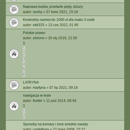
Naprawa butów, przetarte pięty, dziury.
autor:
soohy
»
07 kwie 2021, 15:16
Konkretny namiot do 1000 zł dla maks 3 osób
autor:
okti325
»
13 cze 2022, 01:46
Polskie prawo
autor:
zielono
»
20 sty 2016, 21:56
1
2
3
4
5
6
LATRYNA
autor:
martyna
»
07 lip 2021, 09:18
nawigacja w lesie
autor:
foxiter
»
11 paź 2014, 08:48
1
2
Sposoby na komary i inne wredne owady.
autor:
cyntelfuga
»
27 maja 2008, 23:22