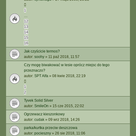
1
…
12
13
14
15
16
Jak czyścicie termos?
autor:
soohy
»
11 paź 2018, 11:57
Czy mogę biwakować w lesie oprócz miejsc do tego
przeznaczo?
autor:
SPT Alfa
»
08 kwie 2018, 22:19
1
2
Tyvek Solid Silver
autor:
SmileOn
»
15 cze 2015, 22:02
Ogrzewacz kieszonkowy
autor:
cudak
»
09 wrz 2018, 14:26
parka/kurtka przeciw deszczowa
autor:
pocieszny
»
26 sie 2018, 11:06