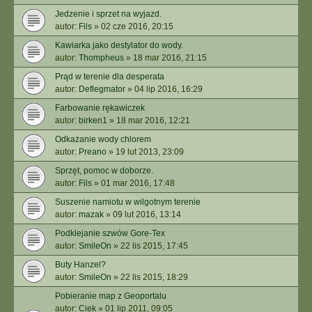
Jedzenie i sprzet na wyjazd.
autor:
Fils
»
02 cze 2016, 20:15
Kawiarka jako destylator do wody.
autor:
Thompheus
»
18 mar 2016, 21:15
Prąd w terenie dla desperata
autor:
Deflegmator
»
04 lip 2016, 16:29
Farbowanie rękawiczek
autor:
birken1
»
18 mar 2016, 12:21
Odkażanie wody chlorem
autor:
Preano
»
19 lut 2013, 23:09
Sprzęt, pomoc w doborze.
autor:
Fils
»
01 mar 2016, 17:48
Suszenie namiotu w wilgotnym terenie
autor:
mazak
»
09 lut 2016, 13:14
Podklejanie szwów Gore-Tex
autor:
SmileOn
»
22 lis 2015, 17:45
Buty Hanzel?
autor:
SmileOn
»
22 lis 2015, 18:29
Pobieranie map z Geoportalu
autor:
Ciek
»
01 lip 2011, 09:05