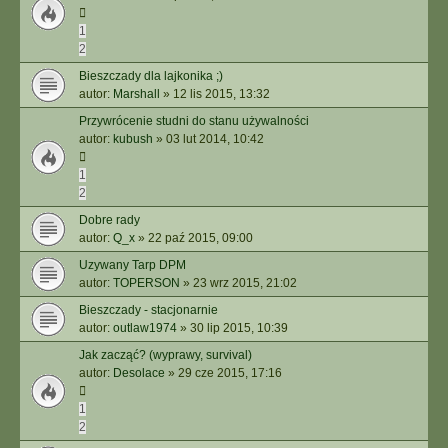
1
2
Bieszczady dla lajkonika ;)
autor:
Marshall
»
12 lis 2015, 13:32
Przywrócenie studni do stanu używalności
autor:
kubush
»
03 lut 2014, 10:42
1
2
Dobre rady
autor:
Q_x
»
22 paź 2015, 09:00
Uzywany Tarp DPM
autor:
TOPERSON
»
23 wrz 2015, 21:02
Bieszczady - stacjonarnie
autor:
outlaw1974
»
30 lip 2015, 10:39
Jak zacząć? (wyprawy, survival)
autor:
Desolace
»
29 cze 2015, 17:16
1
2