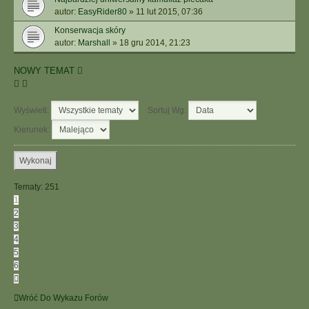
autor:
EasyRider80
»
11 lut 2015, 07:36
Konserwacja skóry
autor:
Marshall
»
18 gru 2014, 21:23
NOWY TEMAT
Wyświetl:
Sortuj Wg:
Kierunek:
Tematy: 251
1
2
3
4
5
6
Następna
Wróć Do Wykazu Forów