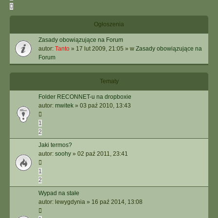
Następna
Ogłoszenia
Zasady obowiązujące na Forum
autor:
Tanto
»
17 lut 2009, 21:05
» w
Zasady obowiązujące na
Forum
Tematy
Folder RECONNET-u na dropboxie
autor:
mwitek
»
03 paź 2010, 13:43
1
2
Jaki termos?
autor:
soohy
»
02 paź 2011, 23:41
1
2
Wypad na stałe
autor:
lewygdynia
»
16 paź 2014, 13:08