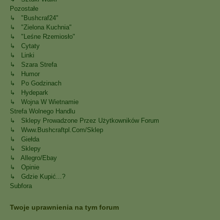
Pozostałe
↳ "Bushcraf24"
↳ "Zielona Kuchnia"
↳ "Leśne Rzemiosło"
↳ Cytaty
↳ Linki
↳ Szara Strefa
↳ Humor
↳ Po Godzinach
↳ Hydepark
↳ Wojna W Wietnamie
Strefa Wolnego Handlu
↳ Sklepy Prowadzone Przez Użytkowników Forum
↳ Www.bushcraftpl.com/sklep
↳ Giełda
↳ Sklepy
↳ Allegro/Ebay
↳ Opinie
↳ Gdzie Kupić...?
Subfora
Twoje uprawnienia na tym forum