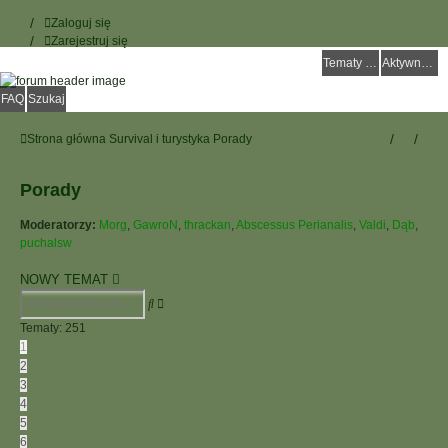
Zaloguj się
Zarejestruj się
Tematy bez odpowiedzi
Aktywne tematy
FAQ
Szukaj
Strona główna
Survival i turystyka
Porady
Porady
Moderatorzy:
Morg
,
GawroN
,
thrackan
,
Abscessus Perianalis
,
Valdi
,
Dąb
,
puchalsw
NOWY TEMAT
Wyszukiwanie
Szukaj
Zaawansowane
Tematy: 251
1
2
3
4
5
6