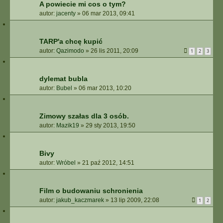
A powiecie mi cos o tym?
autor:
jacenty
»
06 mar 2013, 09:41
TARP'a chcę kupić
autor:
Qazimodo
»
26 lis 2011, 20:09
1
2
3
dylemat bubla
autor:
Bubel
»
06 mar 2013, 10:20
Zimowy szałas dla 3 osób.
autor:
Mazik19
»
29 sty 2013, 19:50
Bivy
autor:
Wróbel
»
21 paź 2012, 14:51
Film o budowaniu schronienia
autor:
jakub_kaczmarek
»
13 lip 2009, 22:08
1
2