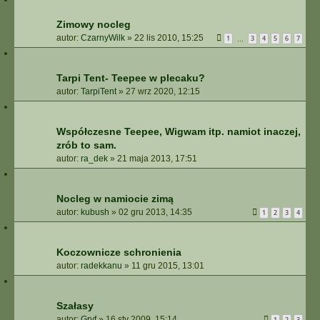
Zimowy nocleg
autor:
CzarnyWilk
»
22 lis 2010, 15:25
1
3
4
5
6
7
…
Tarpi Tent- Teepee w plecaku?
autor:
TarpiTent
»
27 wrz 2020, 12:15
Współczesne Teepee, Wigwam itp. namiot inaczej,
zrób to sam.
autor:
ra_dek
»
21 maja 2013, 17:51
Nocleg w namiocie zimą
autor:
kubush
»
02 gru 2013, 14:35
1
2
3
4
Koczownicze schronienia
autor:
radekkanu
»
11 gru 2015, 13:01
Szałasy
autor:
Gryf
»
16 sty 2009, 15:14
1
2
3