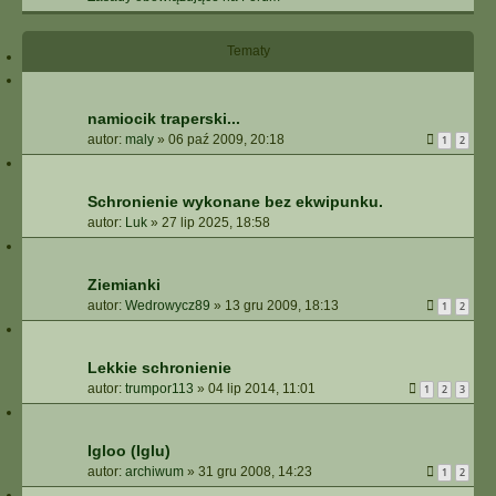
Tematy
namiocik traperski...
autor:
maly
»
06 paź 2009, 20:18
1
2
Schronienie wykonane bez ekwipunku.
autor:
Luk
»
27 lip 2025, 18:58
Ziemianki
autor:
Wedrowycz89
»
13 gru 2009, 18:13
1
2
Lekkie schronienie
autor:
trumpor113
»
04 lip 2014, 11:01
1
2
3
Igloo (Iglu)
autor:
archiwum
»
31 gru 2008, 14:23
1
2