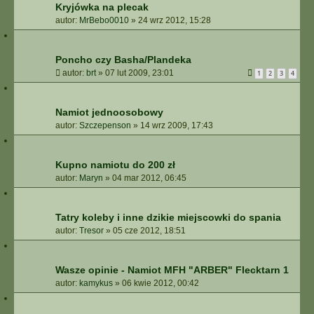
Kryjówka na plecak
autor:
MrBebo0010
»
24 wrz 2012, 15:28
Poncho czy Basha/Plandeka
autor:
brt
»
07 lut 2009, 23:01
1
2
3
4
Namiot jednoosobowy
autor:
Szczepenson
»
14 wrz 2009, 17:43
Kupno namiotu do 200 zł
autor:
Maryn
»
04 mar 2012, 06:45
Tatry koleby i inne dzikie miejscowki do spania
autor:
Tresor
»
05 cze 2012, 18:51
Wasze opinie - Namiot MFH "ARBER" Flecktarn 1
autor:
kamykus
»
06 kwie 2012, 00:42