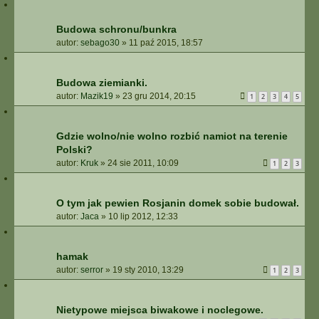
Budowa schronu/bunkra
autor:
sebago30
»
11 paź 2015, 18:57
Budowa ziemianki.
autor:
Mazik19
»
23 gru 2014, 20:15
1
2
3
4
5
Gdzie wolno/nie wolno rozbić namiot na terenie
Polski?
autor:
Kruk
»
24 sie 2011, 10:09
1
2
3
O tym jak pewien Rosjanin domek sobie budował.
autor:
Jaca
»
10 lip 2012, 12:33
hamak
autor:
serror
»
19 sty 2010, 13:29
1
2
3
Nietypowe miejsca biwakowe i noclegowe.