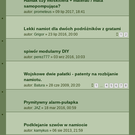
Hamak czy moskitiera + materac / mata
samopompująca?
autor:
prometeus
»
09 lip 2017, 18:41
Lekki namiot dla dwóch podróżników z gratami
autor:
Grigor
»
23 lip 2016, 20:00
1
2
spiwór modularny DIY
autor:
perez777
»
03 wrz 2016, 10:03
Wojskowe dwie pałatki - patenty na rozbijanie
namiotu.
autor:
Batura
»
28 cze 2009, 20:20
1
4
5
6
7
8
…
Prymitywny alarm-pułapka
autor:
JAZ
»
18 mar 2016, 00:59
Podklejanie szwów w namiocie
autor:
kamykus
»
06 sie 2013, 21:59