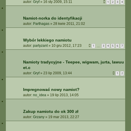
autor:
Gryf
»
16 sty 2009, 15:11
1
2
3
4
Namiot-norka do identyfikacji
autor:
Parthagas
»
28 kwie 2011, 21:02
Wybór lekkiego namiotu
autor:
partyzant
»
10 gru 2012, 17:23
1
3
4
5
6
7
…
Namioty tradycyjne - Teepee, wigwam, jurta, lawuu
et.c
autor:
Gryf
»
23 lip 2009, 13:44
1
2
Impregnować nowy namiot?
autor:
no_idea
»
19 lip 2013, 14:05
Zakup namiotu do ok 300 zł
autor:
Grzany
»
19 mar 2013, 22:27