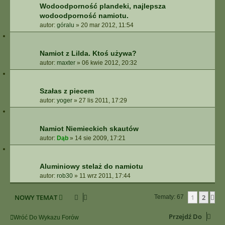
Wodoodporność plandeki, najlepsza
wodoodporność namiotu.
autor:
góralu
»
20 mar 2012, 11:54
Namiot z Lilda. Ktoś używa?
autor:
maxter
»
06 kwie 2012, 20:32
Szałas z piecem
autor:
yoger
»
27 lis 2011, 17:29
Namiot Niemieckich skautów
autor:
Dąb
»
14 sie 2009, 17:21
Aluminiowy stelaż do namiotu
autor:
rob30
»
11 wrz 2011, 17:44
NOWY TEMAT
1
2
Na
Tematy: 67
Przejdź Do
Wróć Do Wykazu Forów