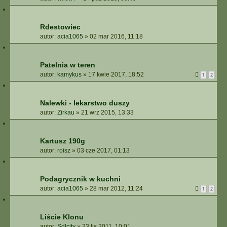
Rdestowiec
autor:
acia1065
»
02 mar 2016, 11:18
Patelnia w teren
autor:
kamykus
»
17 kwie 2017, 18:52
1
2
Nalewki - lekarstwo duszy
autor:
Zirkau
»
21 wrz 2015, 13:33
Kartusz 190g
autor:
roisz
»
03 cze 2017, 01:13
Podagrycznik w kuchni
autor:
acia1065
»
28 mar 2012, 11:24
1
2
Liście Klonu
autor:
Sdlcity
»
23 lis 2011, 10:01