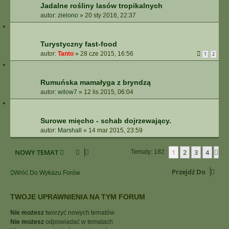
Jadalne rośliny lasów tropikalnych
autor:
zielono
»
20 sty 2016, 22:37
Turystyczny fast-food
autor:
Tanto
»
28 cze 2015, 16:56
1
2
Rumuńska mamałyga z bryndzą
autor:
wilow7
»
12 lis 2015, 06:04
Surowe mięcho - schab dojrzewający.
autor:
Marshall
»
14 mar 2015, 23:59
NOWY TEMAT
1
2
3
4
Na
Tematy: 182
Przejdź Do
Wróć Do Wykazu Forów
TWOJE UPRAWNIENIA NA TYM FORUM
Nie możesz
tworzyć nowych tematów
Nie możesz
odpowiadać w tematach