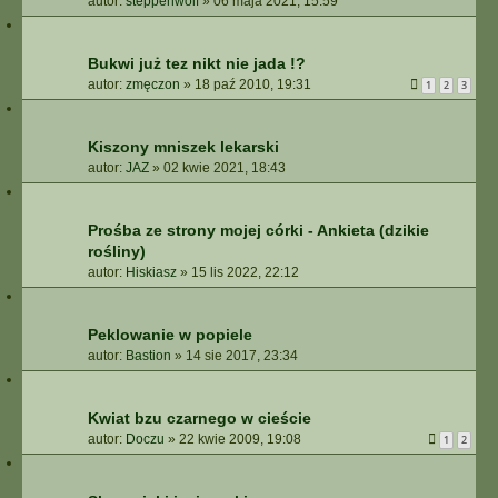
autor:
steppenwolf
»
06 maja 2021, 15:59
Bukwi już tez nikt nie jada !?
autor:
zmęczon
»
18 paź 2010, 19:31
1
2
3
Kiszony mniszek lekarski
autor:
JAZ
»
02 kwie 2021, 18:43
Prośba ze strony mojej córki - Ankieta (dzikie
rośliny)
autor:
Hiskiasz
»
15 lis 2022, 22:12
Peklowanie w popiele
autor:
Bastion
»
14 sie 2017, 23:34
Kwiat bzu czarnego w cieście
autor:
Doczu
»
22 kwie 2009, 19:08
1
2