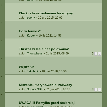
Placki z kwiatostanami leszczyny
autor:
soohy
»
19 gru 2015, 22:09
Co w termos?
autor:
Kopek
»
10 lis 2021, 14:56
Tłuszcz w lesie bez polowania!
autor:
Thompheus
»
01 lis 2015, 08:59
1
2
Wędzenie
autor:
Jakub_P
»
18 paź 2018, 15:50
Kiszenie, marynowanie, zakwasy
autor:
Sobota.SBT
»
02 gru 2013, 18:13
1
2
UWAGA!!! Pomyłka grozi śmiercią!