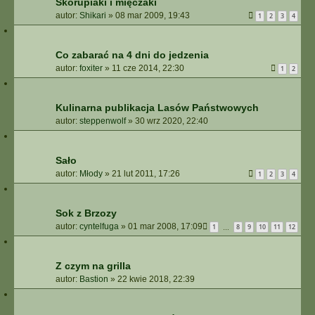
Skorupiaki i mięczaki
autor:
Shikari
»
08 mar 2009, 19:43
1
2
3
4
Co zabarać na 4 dni do jedzenia
autor:
foxiter
»
11 cze 2014, 22:30
1
2
Kulinarna publikacja Lasów Państwowych
autor:
steppenwolf
»
30 wrz 2020, 22:40
Sało
autor:
Młody
»
21 lut 2011, 17:26
1
2
3
4
Sok z Brzozy
autor:
cyntelfuga
»
01 mar 2008, 17:09
1
8
9
10
11
12
…
Z czym na grilla
autor:
Bastion
»
22 kwie 2018, 22:39