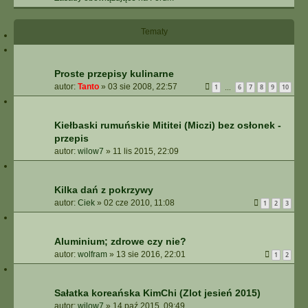
Tematy
Proste przepisy kulinarne
autor:
Tanto
»
03 sie 2008, 22:57
1
6
7
8
9
10
…
Kiełbaski rumuńskie Mititei (Miczi) bez osłonek -
przepis
autor:
wilow7
»
11 lis 2015, 22:09
Kilka dań z pokrzywy
autor:
Ciek
»
02 cze 2010, 11:08
1
2
3
Aluminium; zdrowe czy nie?
autor:
wolfram
»
13 sie 2016, 22:01
1
2
Sałatka koreańska KimChi (Zlot jesień 2015)
autor:
wilow7
»
14 paź 2015, 09:49