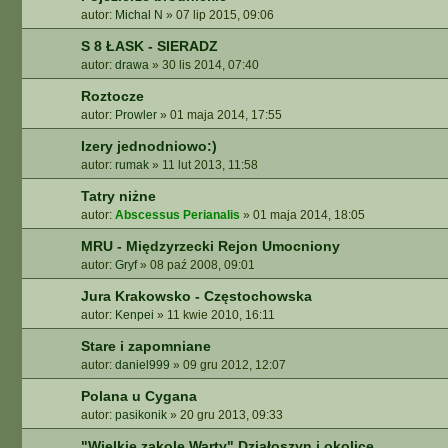
autor:
Michal N
»
07 lip 2015, 09:06
S 8 ŁASK - SIERADZ
autor:
drawa
»
30 lis 2014, 07:40
Roztocze
autor:
Prowler
»
01 maja 2014, 17:55
Izery jednodniowo:)
autor:
rumak
»
11 lut 2013, 11:58
Tatry niżne
autor:
Abscessus Perianalis
»
01 maja 2014, 18:05
MRU - Międzyrzecki Rejon Umocniony
autor:
Gryf
»
08 paź 2008, 09:01
Jura Krakowsko - Częstochowska
autor:
Kenpei
»
11 kwie 2010, 16:11
Stare i zapomniane
autor:
daniel999
»
09 gru 2012, 12:07
Polana u Cygana
autor:
pasikonik
»
20 gru 2013, 09:33
"Wielkie zakole Warty" Działoszyn i okolice