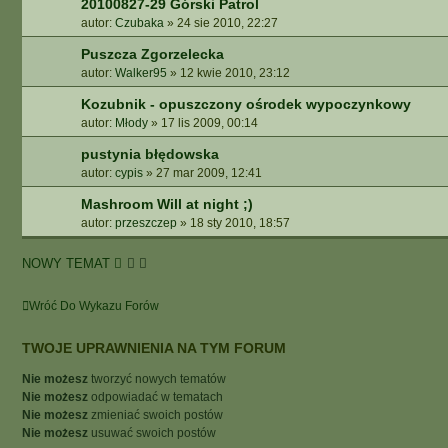
20100827-29 Górski Patrol
autor:
Czubaka
»
24 sie 2010, 22:27
Puszcza Zgorzelecka
autor:
Walker95
»
12 kwie 2010, 23:12
Kozubnik - opuszczony ośrodek wypoczynkowy
autor:
Młody
»
17 lis 2009, 00:14
pustynia błędowska
autor:
cypis
»
27 mar 2009, 12:41
Mashroom Will at night ;)
autor:
przeszczep
»
18 sty 2010, 18:57
NOWY TEMAT
Wróć Do Wykazu Forów
TWOJE UPRAWNIENIA NA TYM FORUM
Nie możesz
tworzyć nowych tematów
Nie możesz
odpowiadać w tematach
Nie możesz
zmieniać swoich postów
Nie możesz
usuwać swoich postów