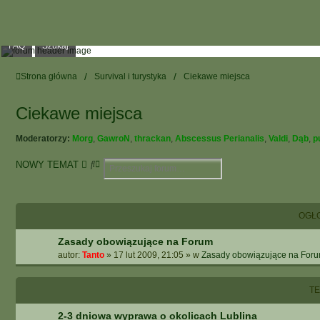
FAQ
Szukaj
Strona główna
Survival i turystyka
Ciekawe miejsca
Ciekawe miejsca
Moderatorzy:
Morg
,
GawroN
,
thrackan
,
Abscessus Perianalis
,
Valdi
,
Dąb
,
p
S
W
NOWY TEMAT
z
Y
u
S
k
Z
a
U
OGŁ
j
K
Zasady obowiązujące na Forum
I
W
autor:
Tanto
»
17 lut 2009, 21:05
» w
Zasady obowiązujące na For
A
N
T
I
E
2-3 dniowa wyprawa o okolicach Lublina
Z