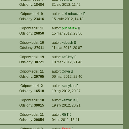
Odsłony:
18484
31 sie 2012, 11:42
Odpowiedzi:
9
autor:
taki robaczek
Odsłony:
23416
15 kwie 2012, 14:18
Odpowiedzi:
11
autor:
puchalsw
Odsłony:
26850
15 mar 2012, 23:56
Odpowiedzi:
10
autor:
kubush
Odsłony:
27011
11 mar 2012, 20:07
Odpowiedzi:
19
autor:
zaCiety
Odsłony:
38721
10 mar 2012, 21:46
Odpowiedzi:
11
autor:
Odyn
Odsłony:
29765
06 mar 2012, 22:40
Odpowiedzi:
2
autor:
kamykus
Odsłony:
16518
19 sty 2012, 20:37
Odpowiedzi:
18
autor:
kamykus
Odsłony:
39015
19 sty 2012, 20:21
Odpowiedzi:
11
autor:
RBT
Odsłony:
29854
04 lis 2011, 18:41