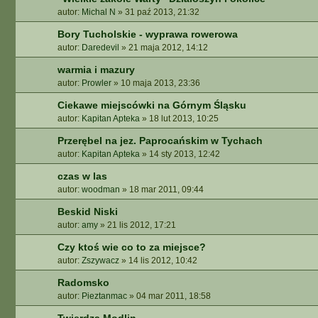
autor:
Michal N
»
31 paź 2013, 21:32
Bory Tucholskie - wyprawa rowerowa
autor:
Daredevil
»
21 maja 2012, 14:12
warmia i mazury
autor:
Prowler
»
10 maja 2013, 23:36
Ciekawe miejscówki na Górnym Śląsku
autor:
Kapitan Apteka
»
18 lut 2013, 10:25
Przerębel na jez. Paprocańskim w Tychach
autor:
Kapitan Apteka
»
14 sty 2013, 12:42
czas w las
autor:
woodman
»
18 mar 2011, 09:44
Beskid Niski
autor:
amy
»
21 lis 2012, 17:21
Czy ktoś wie co to za miejsce?
autor:
Zszywacz
»
14 lis 2012, 10:42
Radomsko
autor:
Pieztanmac
»
04 mar 2011, 18:58