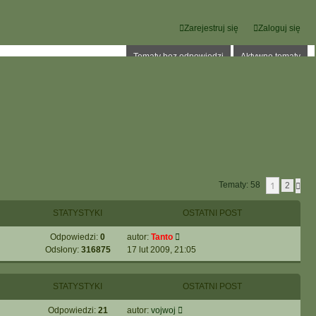
Zarejestruj się
Zaloguj się
Tematy bez odpowiedzi
Aktywne tematy
1
Tematy: 58
N
2
A
S
STATYSTYKI
OSTATNI POST
T
Ę
P
Odpowiedzi:
0
autor:
Tanto
N
Odsłony:
316875
17 lut 2009, 21:05
A
STATYSTYKI
OSTATNI POST
Odpowiedzi:
21
autor:
vojwoj