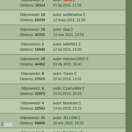
Odpowiedzi:
3
autor:
Tanto
Odsłony:
18114
01 lip 2011, 21:56
Odpowiedzi:
10
autor:
wolfshadow
Odsłony:
28439
12 maja 2011, 11:58
Odpowiedzi:
19
autor:
slaq
Odsłony:
42331
12 mar 2011, 13:54
Odpowiedzi:
2
autor:
wilk4561
Odsłony:
16948
12 lut 2011, 15:00
Odpowiedzi:
20
autor:
marcino1982r
Odsłony:
44462
03 sty 2011, 00:41
Odpowiedzi:
9
autor:
Tresor
Odsłony:
27015
20 lis 2010, 13:02
Odpowiedzi:
6
autor:
CzarnyWilk
Odsłony:
22975
15 lis 2010, 20:03
Odpowiedzi:
4
autor:
blackram
Odsłony:
22502
13 lis 2010, 23:15
Odpowiedzi:
31
autor:
JELLOW
Odsłony:
69608
26 wrz 2010, 16:33
1
2