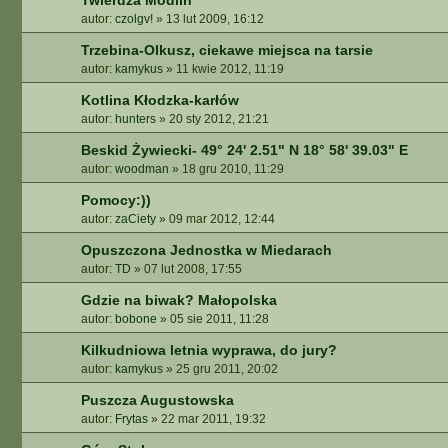
Twierdza Modlin
autor:
czolgv!
»
13 lut 2009, 16:12
Trzebina-Olkusz, ciekawe miejsca na tarsie
autor:
kamykus
»
11 kwie 2012, 11:19
Kotlina Kłodzka-karłów
autor:
hunters
»
20 sty 2012, 21:21
Beskid Żywiecki- 49° 24' 2.51" N 18° 58' 39.03" E
autor:
woodman
»
18 gru 2010, 11:29
Pomocy:))
autor:
zaCiety
»
09 mar 2012, 12:44
Opuszczona Jednostka w Miedarach
autor:
TD
»
07 lut 2008, 17:55
Gdzie na biwak? Małopolska
autor:
bobone
»
05 sie 2011, 11:28
Kilkudniowa letnia wyprawa, do jury?
autor:
kamykus
»
25 gru 2011, 20:02
Puszcza Augustowska
autor:
Frytas
»
22 mar 2011, 19:32