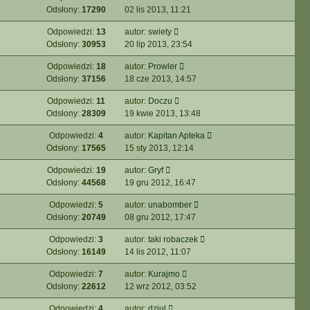
Odsłony:
17290
02 lis 2013, 11:21
Odpowiedzi:
13
autor:
swiety
Odsłony:
30953
20 lip 2013, 23:54
Odpowiedzi:
18
autor:
Prowler
Odsłony:
37156
18 cze 2013, 14:57
Odpowiedzi:
11
autor:
Doczu
Odsłony:
28309
19 kwie 2013, 13:48
Odpowiedzi:
4
autor:
Kapitan Apteka
Odsłony:
17565
15 sty 2013, 12:14
Odpowiedzi:
19
autor:
Gryf
Odsłony:
44568
19 gru 2012, 16:47
Odpowiedzi:
5
autor:
unabomber
Odsłony:
20749
08 gru 2012, 17:47
Odpowiedzi:
3
autor:
taki robaczek
Odsłony:
16149
14 lis 2012, 11:07
Odpowiedzi:
7
autor:
Kurajmo
Odsłony:
22612
12 wrz 2012, 03:52
Odpowiedzi:
4
autor:
dziul