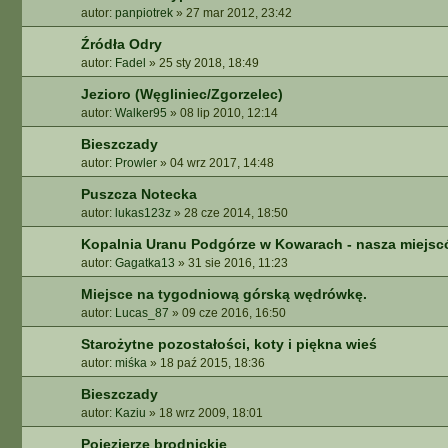
autor:
panpiotrek
»
27 mar 2012, 23:42
A
A
Źródła Odry
W
autor:
Fadel
»
25 sty 2018, 18:49
A
N
Jezioro (Węgliniec/Zgorzelec)
S
autor:
Walker95
»
08 lip 2010, 12:14
O
W
Bieszczady
A
autor:
Prowler
»
04 wrz 2017, 14:48
N
Puszcza Notecka
E
autor:
lukas123z
»
28 cze 2014, 18:50
Kopalnia Uranu Podgórze w Kowarach - nasza miejs
autor:
Gagatka13
»
31 sie 2016, 11:23
Miejsce na tygodniową górską wędrówkę.
autor:
Lucas_87
»
09 cze 2016, 16:50
Starożytne pozostałości, koty i piękna wieś
autor:
miśka
»
18 paź 2015, 18:36
Bieszczady
autor:
Kaziu
»
18 wrz 2009, 18:01
Pojezierze brodnickie