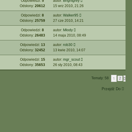
Odpowiedzi:
5
autor:
Brightgrey
Odsłony:
20612
15 wrz 2010, 21:26
Odpowiedzi:
8
autor:
Walker95
Odsłony:
25759
27 cze 2010, 14:21
Odpowiedzi:
8
autor:
Młody
Odsłony:
26483
14 maja 2010, 08:49
Odpowiedzi:
13
autor:
rob30
Odsłony:
32452
13 kwie 2010, 14:07
Odpowiedzi:
15
autor:
mgr_scout
Odsłony:
35653
26 sty 2010, 08:43
1
Tematy: 58
N
2
A
S
Przejdź Do
T
Ę
P
N
A