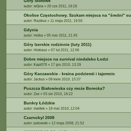
Góry Stołowe
autor:
w0jna
»
20 cze 2011, 19:26
Okolice Częstochowy. Szukam miejsca na "średni" su
autor:
Razikus
»
11 maja 2011, 19:50
Gdynia
autor:
miśka
»
05 mar 2011, 21:45
Góry Izerskie rodzinnie (luty 2011)
autor:
Hiskiasz
»
07 lut 2011, 12:06
Dobre miejsce na survival niedaleko Łodzi
autor:
Kapi070
»
17 gru 2010, 13:29
Góry Kaczawskie - kraina podziemii i tajemnic
autor:
Jackus
»
09 kwie 2010, 15:37
Puszcza Białowieska czy może Borecka?
autor:
Zax
»
03 sie 2010, 18:22
Bunkry Łódzkie
autor:
mwitek
»
16 mar 2010, 12:04
Czarnobyl 2008
autor:
palowski
»
12 maja 2008, 21:52