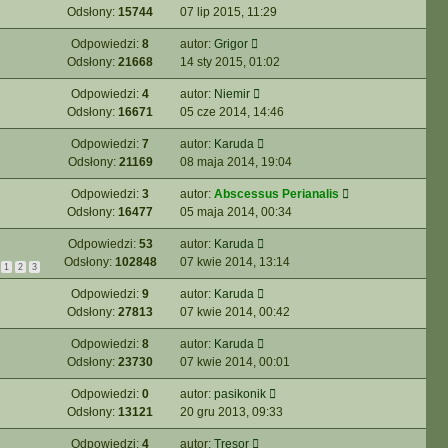
Odsłony:
15744
07 lip 2015, 11:29
Odpowiedzi:
8
autor:
Grigor
Odsłony:
21668
14 sty 2015, 01:02
Odpowiedzi:
4
autor:
Niemir
Odsłony:
16671
05 cze 2014, 14:46
Odpowiedzi:
7
autor:
Karuda
Odsłony:
21169
08 maja 2014, 19:04
Odpowiedzi:
3
autor:
Abscessus Perianalis
Odsłony:
16477
05 maja 2014, 00:34
Odpowiedzi:
53
autor:
Karuda
Odsłony:
102848
07 kwie 2014, 13:14
1
2
3
Odpowiedzi:
9
autor:
Karuda
Odsłony:
27813
07 kwie 2014, 00:42
Odpowiedzi:
8
autor:
Karuda
Odsłony:
23730
07 kwie 2014, 00:01
Odpowiedzi:
0
autor:
pasikonik
Odsłony:
13121
20 gru 2013, 09:33
Odpowiedzi:
4
autor:
Tresor