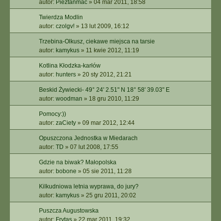
autor:
Pieztanmac
»
04 mar 2011, 18:58
Twierdza Modlin
autor:
czolgv!
»
13 lut 2009, 16:12
Trzebina-Olkusz, ciekawe miejsca na tarsie
autor:
kamykus
»
11 kwie 2012, 11:19
Kotlina Kłodzka-karłów
autor:
hunters
»
20 sty 2012, 21:21
Beskid Żywiecki- 49° 24' 2.51" N 18° 58' 39.03" E
autor:
woodman
»
18 gru 2010, 11:29
Pomocy:))
autor:
zaCiety
»
09 mar 2012, 12:44
Opuszczona Jednostka w Miedarach
autor:
TD
»
07 lut 2008, 17:55
Gdzie na biwak? Małopolska
autor:
bobone
»
05 sie 2011, 11:28
Kilkudniowa letnia wyprawa, do jury?
autor:
kamykus
»
25 gru 2011, 20:02
Puszcza Augustowska
autor:
Frytas
»
22 mar 2011, 19:32