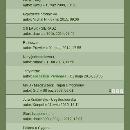
Bieszczady
autor:
Kaziu
»
18 wrz 2009, 18:01
Pojezierze brodnickie
autor:
Michal N
»
07 lip 2015, 09:06
S 8 ŁASK - SIERADZ
autor:
drawa
»
30 lis 2014, 07:40
Roztocze
autor:
Prowler
»
01 maja 2014, 17:55
Izery jednodniowo:)
autor:
rumak
»
11 lut 2013, 11:58
Tatry niżne
autor:
Abscessus Perianalis
»
01 maja 2014, 18:05
MRU - Międzyrzecki Rejon Umocniony
autor:
Gryf
»
08 paź 2008, 09:01
1
2
3
Jura Krakowsko - Częstochowska
autor:
Kenpei
»
11 kwie 2010, 16:11
Stare i zapomniane
autor:
daniel999
»
09 gru 2012, 12:07
Polana u Cygana