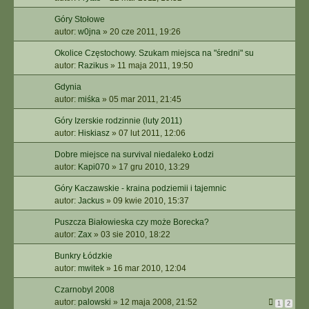
Góry Stołowe
autor:
w0jna
»
20 cze 2011, 19:26
Okolice Częstochowy. Szukam miejsca na "średni" su
autor:
Razikus
»
11 maja 2011, 19:50
Gdynia
autor:
miśka
»
05 mar 2011, 21:45
Góry Izerskie rodzinnie (luty 2011)
autor:
Hiskiasz
»
07 lut 2011, 12:06
Dobre miejsce na survival niedaleko Łodzi
autor:
Kapi070
»
17 gru 2010, 13:29
Góry Kaczawskie - kraina podziemii i tajemnic
autor:
Jackus
»
09 kwie 2010, 15:37
Puszcza Białowieska czy może Borecka?
autor:
Zax
»
03 sie 2010, 18:22
Bunkry Łódzkie
autor:
mwitek
»
16 mar 2010, 12:04
Czarnobyl 2008
autor:
palowski
»
12 maja 2008, 21:52
1
2