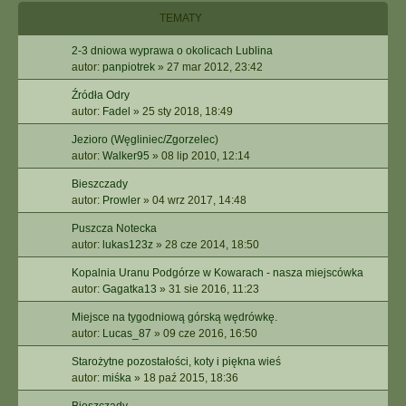
I
TEMATY
E
Z
2-3 dniowa wyprawa o okolicach Lublina
A
autor:
panpiotrek
»
27 mar 2012, 23:42
A
W
Źródła Odry
A
autor:
Fadel
»
25 sty 2018, 18:49
N
S
Jezioro (Węgliniec/Zgorzelec)
O
autor:
Walker95
»
08 lip 2010, 12:14
W
Bieszczady
A
autor:
Prowler
»
04 wrz 2017, 14:48
N
E
Puszcza Notecka
autor:
lukas123z
»
28 cze 2014, 18:50
Kopalnia Uranu Podgórze w Kowarach - nasza miejscówka
autor:
Gagatka13
»
31 sie 2016, 11:23
Miejsce na tygodniową górską wędrówkę.
autor:
Lucas_87
»
09 cze 2016, 16:50
Starożytne pozostałości, koty i piękna wieś
autor:
miśka
»
18 paź 2015, 18:36