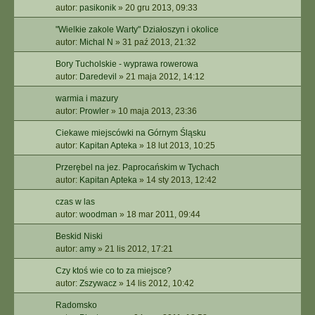
autor:
pasikonik
»
20 gru 2013, 09:33
"Wielkie zakole Warty" Działoszyn i okolice
autor:
Michal N
»
31 paź 2013, 21:32
Bory Tucholskie - wyprawa rowerowa
autor:
Daredevil
»
21 maja 2012, 14:12
warmia i mazury
autor:
Prowler
»
10 maja 2013, 23:36
Ciekawe miejscówki na Górnym Śląsku
autor:
Kapitan Apteka
»
18 lut 2013, 10:25
Przerębel na jez. Paprocańskim w Tychach
autor:
Kapitan Apteka
»
14 sty 2013, 12:42
czas w las
autor:
woodman
»
18 mar 2011, 09:44
Beskid Niski
autor:
amy
»
21 lis 2012, 17:21
Czy ktoś wie co to za miejsce?
autor:
Zszywacz
»
14 lis 2012, 10:42
Radomsko