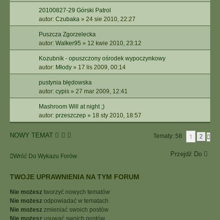
20100827-29 Górski Patrol
autor:
Czubaka
»
24 sie 2010, 22:27
Puszcza Zgorzelecka
autor:
Walker95
»
12 kwie 2010, 23:12
Kozubnik - opuszczony ośrodek wypoczynkowy
autor:
Młody
»
17 lis 2009, 00:14
pustynia błędowska
autor:
cypis
»
27 mar 2009, 12:41
Mashroom Will at night ;)
autor:
przeszczep
»
18 sty 2010, 18:57
NOWY TEMAT
1
Tematy: 58
N
2
A
S
Przejdź Do
Wróć Do Wykazu Forów
T
Ę
P
TWOJE UPRAWNIENIA NA TYM FORUM
N
A
Nie możesz
tworzyć nowych tematów
Nie możesz
odpowiadać w tematach
Nie możesz
zmieniać swoich postów
Nie możesz
usuwać swoich postów