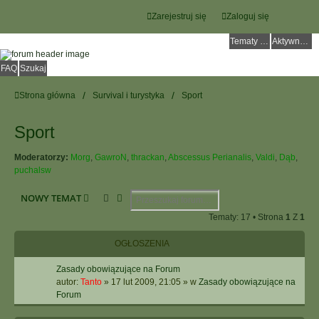
Zarejestruj się
Zaloguj się
Tematy bez odpowiedzi
Aktywne tematy
FAQ
Szukaj
Strona główna
Survival i turystyka
Sport
Sport
Moderatorzy:
Morg
,
GawroN
,
thrackan
,
Abscessus Perianalis
,
Valdi
,
Dąb
,
puchalsw
Szukaj
Wyszukiwanie Zaawansowane
NOWY TEMAT
Tematy: 17 • Strona
1
Z
1
OGŁOSZENIA
Zasady obowiązujące na Forum
autor:
Tanto
»
17 lut 2009, 21:05
» w
Zasady obowiązujące na
Forum