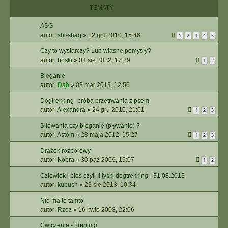
TEMATY
ASG
autor:
shi-shaq
»
12 gru 2010, 15:46
1
2
3
4
5
Czy to wystarczy? Lub własne pomysły?
autor:
boski
»
03 sie 2012, 17:29
1
2
Bieganie
autor:
Dąb
»
03 mar 2013, 12:50
Dogtrekking- próba przetrwania z psem.
autor:
Alexandra
»
24 gru 2010, 21:01
1
2
3
Siłowania czy bieganie (pływanie) ?
autor:
Astom
»
28 maja 2012, 15:27
1
2
3
Drążek rozporowy
autor:
Kobra
»
30 paź 2009, 15:07
1
2
Człowiek i pies czyli II tyski dogtrekking - 31.08.2013
autor:
kubush
»
23 sie 2013, 10:34
Nie ma to tamto
autor:
Rzez
»
16 kwie 2008, 22:06
Ćwiczenia - Treningi