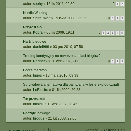
autor:
soohy
»
13 lis 2011, 02:50
1
2
Nordic Walking
autor:
Spirit_Wolf
»
19 kwie 2008, 12:13
1
2
3
Przyrost siły
autor:
Kobra
»
05 lis 2009, 19:11
1
2
3
4
5
Narty biegowe
autor:
daniel999
»
03 gru 2010, 07:58
Trening kondycyjny na rowerze zamiast biegów?
autor:
Redneck
»
10 wrz 2007, 21:03
1
2
3
Gorce maraton
autor:
bigos
»
13 maja 2010, 09:39
Survivalowa alternatywa dla paintballa w lesie(ekologiczna!)
autor:
LeElectro
»
01 lis 2009, 20:23
Tor przeszkód
autor:
minimi
»
11 wrz 2007, 20:45
Początki nowego
autor:
brogus
»
21 lut 2008, 22:05
Tematy: 17 • Strona
1
Z
1