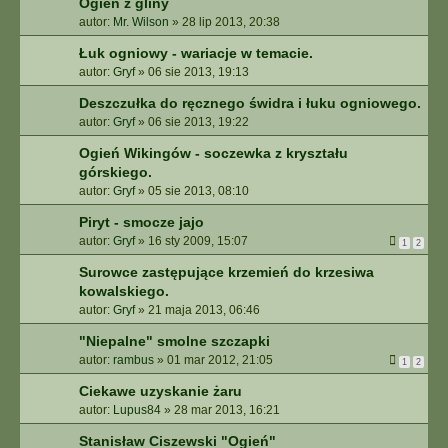
Ogień z gliny
autor:
Mr. Wilson
»
28 lip 2013, 20:38
Łuk ogniowy - wariacje w temacie.
autor:
Gryf
»
06 sie 2013, 19:13
Deszczułka do ręcznego świdra i łuku ogniowego.
autor:
Gryf
»
06 sie 2013, 19:22
Ogień Wikingów - soczewka z kryształu
górskiego.
autor:
Gryf
»
05 sie 2013, 08:10
Piryt - smocze jajo
autor:
Gryf
»
16 sty 2009, 15:07
1
2
Surowce zastępujące krzemień do krzesiwa
kowalskiego.
autor:
Gryf
»
21 maja 2013, 06:46
"Niepalne" smolne szczapki
autor:
rambus
»
01 mar 2012, 21:05
1
2
Ciekawe uzyskanie żaru
autor:
Lupus84
»
28 mar 2013, 16:21
Stanisław Ciszewski "Ogień"