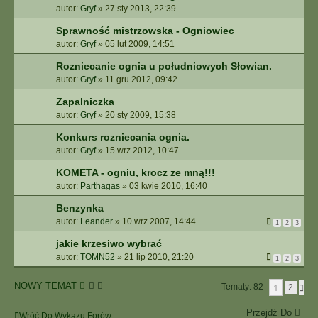
autor:
Gryf
»
27 sty 2013, 22:39
Sprawność mistrzowska - Ogniowiec
autor:
Gryf
»
05 lut 2009, 14:51
Rozniecanie ognia u południowych Słowian.
autor:
Gryf
»
11 gru 2012, 09:42
Zapalniczka
autor:
Gryf
»
20 sty 2009, 15:38
Konkurs rozniecania ognia.
autor:
Gryf
»
15 wrz 2012, 10:47
KOMETA - ogniu, krocz ze mną!!!
autor:
Parthagas
»
03 kwie 2010, 16:40
Benzynka
autor:
Leander
»
10 wrz 2007, 14:44
1
2
3
jakie krzesiwo wybrać
autor:
TOMN52
»
21 lip 2010, 21:20
1
2
3
NOWY TEMAT
1
Tematy: 82
N
2
A
S
Przejdź Do
Wróć Do Wykazu Forów
T