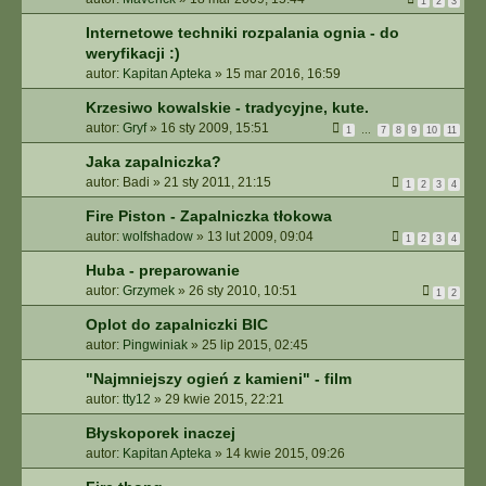
1
2
3
Internetowe techniki rozpalania ognia - do
weryfikacji :)
autor:
Kapitan Apteka
»
15 mar 2016, 16:59
Krzesiwo kowalskie - tradycyjne, kute.
autor:
Gryf
»
16 sty 2009, 15:51
1
…
7
8
9
10
11
Jaka zapalniczka?
autor:
Badi
»
21 sty 2011, 21:15
1
2
3
4
Fire Piston - Zapalniczka tłokowa
autor:
wolfshadow
»
13 lut 2009, 09:04
1
2
3
4
Huba - preparowanie
autor:
Grzymek
»
26 sty 2010, 10:51
1
2
Oplot do zapalniczki BIC
autor:
Pingwiniak
»
25 lip 2015, 02:45
"Najmniejszy ogień z kamieni" - film
autor:
tty12
»
29 kwie 2015, 22:21
Błyskoporek inaczej
autor:
Kapitan Apteka
»
14 kwie 2015, 09:26