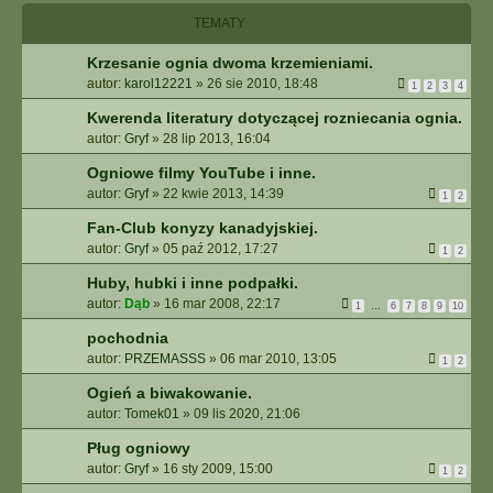
I
TEMATY
E
Z
Krzesanie ognia dwoma krzemieniami.
A
autor:
karol12221
»
26 sie 2010, 18:48
A
1
2
3
4
W
Kwerenda literatury dotyczącej rozniecania ognia.
A
autor:
Gryf
»
28 lip 2013, 16:04
N
S
Ogniowe filmy YouTube i inne.
O
autor:
Gryf
»
22 kwie 2013, 14:39
1
2
W
A
Fan-Club konyzy kanadyjskiej.
N
autor:
Gryf
»
05 paź 2012, 17:27
1
2
E
Huby, hubki i inne podpałki.
autor:
Dąb
»
16 mar 2008, 22:17
1
…
6
7
8
9
10
pochodnia
autor:
PRZEMASSS
»
06 mar 2010, 13:05
1
2
Ogień a biwakowanie.
autor:
Tomek01
»
09 lis 2020, 21:06
Pług ogniowy
autor:
Gryf
»
16 sty 2009, 15:00
1
2