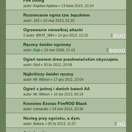
Fire thong
autor:
Kapitan Apteka
»
13 kwie 2015, 23:24
Rozniecanie ognia tzw. bączkiem
autor:
JAZ
»
20 mar 2013, 01:20
Ogrzewanie niewelkiej altanki
autor:
BRAT_MIH
»
14 gru 2012, 12:10
1
2
3
Ręczny świder ogniowy
autor:
Dąb
»
19 mar 2008, 21:43
1
2
3
4
Ogień tarciem drew prasłowiańskim obyczajem.
autor:
Gryf
»
30 lis 2012, 20:09
Najkrótszy świder ręczny
autor:
Mr. Wilson
»
17 gru 2011, 23:04
Ogień z jednej i dwóch baterii AA
autor:
Mr. Wilson
»
10 sie 2013, 00:19
Krzesiwo Exotac FireROD Black
autor:
comando
»
24 mar 2014, 20:36
Nocleg przy ognisku, a dym.
autor:
Batura
»
05 lis 2013, 11:07
1
2