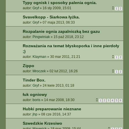
Typy ognisk i sposoby palenia ognia.
autor:
Gryf
»
16 sty 2009, 15:01
1
2
Svavelkopp - Siarkowa łyżka.
autor:
Gryf
»
07 maja 2013, 06:33
Rozpalanie ognia zapalniczką bez gazu
autor:
Pingwiniak
»
15 paź 2018, 23:12
Rozważania na temat błyskoporka i inne pierdoły
;)
autor:
Klayman
»
30 mar 2011, 21:21
1
2
Zippo
autor:
Mroczek
»
02 lut 2012, 16:26
1
2
Tinder Box.
autor:
Gryf
»
24 kwie 2013, 01:18
łuk ogniowy
autor:
boris
»
14 mar 2008, 18:30
1
2
3
4
5
6
Hubki preparowanie nieznane
autor:
jhp
»
08 cze 2016, 14:37
Szwedzkie Krzesiwo
autor:
Maverick
»
18 mar 2009, 15:44