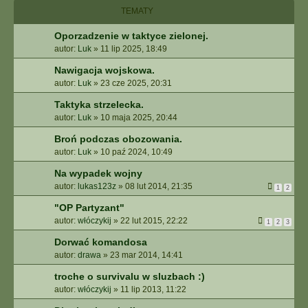
I
TEMATY
E
Z
Oporzadzenie w taktyce zielonej.
A
autor:
Luk
»
11 lip 2025, 18:49
A
W
Nawigacja wojskowa.
A
autor:
Luk
»
23 cze 2025, 20:31
N
S
Taktyka strzelecka.
O
autor:
Luk
»
10 maja 2025, 20:44
W
Broń podczas obozowania.
A
autor:
Luk
»
10 paź 2024, 10:49
N
E
Na wypadek wojny
autor:
lukas123z
»
08 lut 2014, 21:35
1
2
"OP Partyzant"
autor:
włóczykij
»
22 lut 2015, 22:22
1
2
3
Dorwać komandosa
autor:
drawa
»
23 mar 2014, 14:41
troche o survivalu w sluzbach :)
autor:
włóczykij
»
11 lip 2013, 11:22