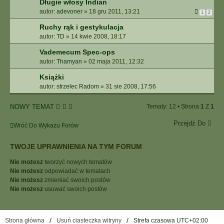
Długie włosy Indian
autor:
adevoner
»
18 gru 2011, 13:21
1
2
Ruchy rąk i gestykulacja
autor:
TD
»
14 kwie 2008, 18:17
Vademecum Spec-ops
autor:
Thamyan
»
02 maja 2011, 12:32
Książki
autor:
strzelec Radom
»
31 sie 2008, 17:56
NOWY TEMAT
Tematy: 12 • Strona
1
Z
1
Przejdź Do
Wróć Do Wykazu Forów
TWOJE UPRAWNIENIA NA TYM FORUM
Nie możesz
tworzyć nowych tematów
Nie możesz
odpowiadać w tematach
Nie możesz
zmieniać swoich postów
Nie możesz
usuwać swoich postów
Strona główna
Usuń ciasteczka witryny
Strefa czasowa
UTC+02:00