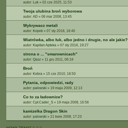
autor:
Luk
»
02 cze 2025, 11:53
A
A
Twoja ulubina broń wyborowa
W
autor:
AD
»
06 mar 2008, 13:45
A
N
Wykrywacz metali
S
autor:
Kopek
»
07 sty 2018, 18:40
O
Wiatrówka, albo łuk, albo jedno i drugie, no ale jakie?
W
autor:
Kapitan Apteka
»
07 sty 2016, 19:27
A
N
strona o ... "smarownicach"
E
autor:
Qasz
»
11 gru 2011, 06:18
Broń
autor:
Kobra
»
15 cze 2010, 18:50
Pytania, odpowiedzi, rady
autor:
palowski
»
19 maja 2009, 12:13
Co to za ładownice?
autor:
Cpt.Cader_S
»
19 maja 2008, 16:56
kamizelka Dragon Skin
autor:
palowski
»
21 kwie 2008, 17:23