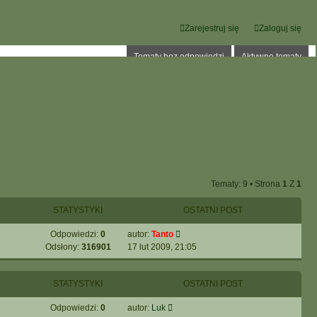
Zarejestruj się
Zaloguj się
Tematy bez odpowiedzi
Aktywne tematy
Tematy: 9 • Strona
1
Z
1
STATYSTYKI
OSTATNI POST
Odpowiedzi:
0
autor:
Tanto
Odsłony:
316901
17 lut 2009, 21:05
STATYSTYKI
OSTATNI POST
Odpowiedzi:
0
autor:
Luk