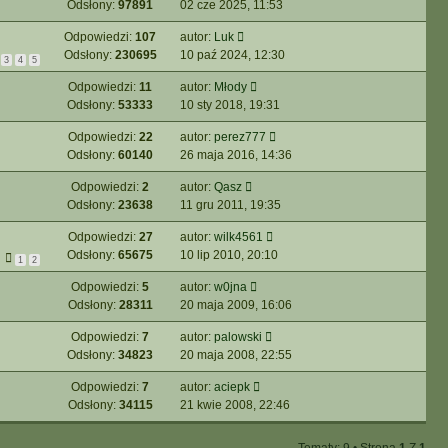
Odsłony:
97891
02 cze 2025, 11:53
Odpowiedzi:
107
autor:
Luk
Odsłony:
230695
10 paź 2024, 12:30
3
4
5
Odpowiedzi:
11
autor:
Młody
Odsłony:
53333
10 sty 2018, 19:31
Odpowiedzi:
22
autor:
perez777
Odsłony:
60140
26 maja 2016, 14:36
Odpowiedzi:
2
autor:
Qasz
Odsłony:
23638
11 gru 2011, 19:35
Odpowiedzi:
27
autor:
wilk4561
Odsłony:
65675
10 lip 2010, 20:10
1
2
Odpowiedzi:
5
autor:
w0jna
Odsłony:
28311
20 maja 2009, 16:06
Odpowiedzi:
7
autor:
palowski
Odsłony:
34823
20 maja 2008, 22:55
Odpowiedzi:
7
autor:
aciepk
Odsłony:
34115
21 kwie 2008, 22:46