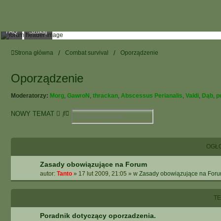
FAQ
Szukaj
Strona główna
Combat survival
Oporządzenie
Oporządzenie
Moderatorzy:
Morg
,
GawroN
,
thrackan
,
Abscessus Perianalis
,
Valdi
,
Dąb
,
p
S
W
NOWY TEMAT
z
Y
u
S
k
Z
OGŁ
a
U
j
K
Zasady obowiązujące na Forum
I
autor:
Tanto
»
17 lut 2009, 21:05
» w
Zasady obowiązujące na For
W
A
N
T
I
E
Poradnik dotyczący oporzadzenia.
Z