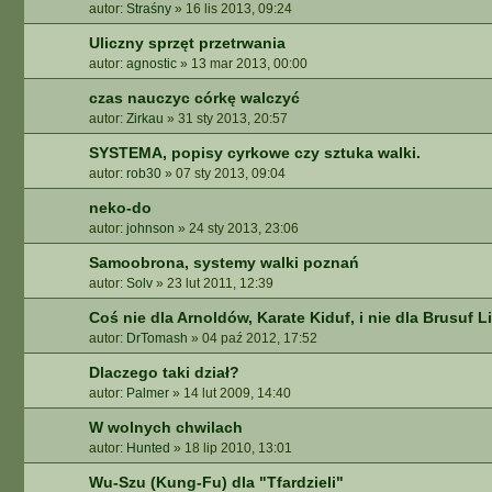
autor:
Straśny
»
16 lis 2013, 09:24
A
A
Uliczny sprzęt przetrwania
W
autor:
agnostic
»
13 mar 2013, 00:00
A
N
czas nauczyc córkę walczyć
S
autor:
Zirkau
»
31 sty 2013, 20:57
O
SYSTEMA, popisy cyrkowe czy sztuka walki.
W
autor:
rob30
»
07 sty 2013, 09:04
A
N
neko-do
E
autor:
johnson
»
24 sty 2013, 23:06
Samoobrona, systemy walki poznań
autor:
Solv
»
23 lut 2011, 12:39
Coś nie dla Arnoldów, Karate Kiduf, i nie dla Brusuf Li
autor:
DrTomash
»
04 paź 2012, 17:52
Dlaczego taki dział?
autor:
Palmer
»
14 lut 2009, 14:40
W wolnych chwilach
autor:
Hunted
»
18 lip 2010, 13:01
Wu-Szu (Kung-Fu) dla "Tfardzieli"