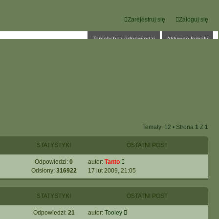
Zarejestruj się
Zaloguj się
Tematy bez odpowiedzi
Aktywne tematy
Tematy: 12 • Strona
1
Z
1
STATYSTYKI
OSTATNI POST
Odpowiedzi:
0
autor:
Tanto
Odsłony:
316922
17 lut 2009, 21:05
STATYSTYKI
OSTATNI POST
Odpowiedzi:
21
autor:
Tooley