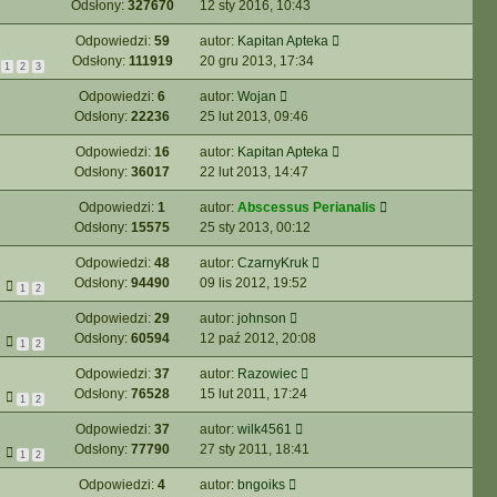
Odsłony:
327670
12 sty 2016, 10:43
Odpowiedzi:
59
autor:
Kapitan Apteka
Odsłony:
111919
20 gru 2013, 17:34
1
2
3
Odpowiedzi:
6
autor:
Wojan
Odsłony:
22236
25 lut 2013, 09:46
Odpowiedzi:
16
autor:
Kapitan Apteka
Odsłony:
36017
22 lut 2013, 14:47
Odpowiedzi:
1
autor:
Abscessus Perianalis
Odsłony:
15575
25 sty 2013, 00:12
Odpowiedzi:
48
autor:
CzarnyKruk
Odsłony:
94490
09 lis 2012, 19:52
1
2
Odpowiedzi:
29
autor:
johnson
Odsłony:
60594
12 paź 2012, 20:08
1
2
Odpowiedzi:
37
autor:
Razowiec
Odsłony:
76528
15 lut 2011, 17:24
1
2
Odpowiedzi:
37
autor:
wilk4561
Odsłony:
77790
27 sty 2011, 18:41
1
2
Odpowiedzi:
4
autor:
bngoiks