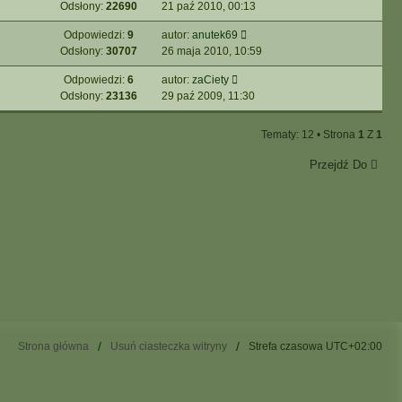
Odsłony:
22690
21 paź 2010, 00:13
Odpowiedzi:
9
autor:
anutek69
Odsłony:
30707
26 maja 2010, 10:59
Odpowiedzi:
6
autor:
zaCiety
Odsłony:
23136
29 paź 2009, 11:30
Tematy: 12 • Strona
1
Z
1
Przejdź Do
Strona główna
Usuń ciasteczka witryny
Strefa czasowa
UTC+02:00