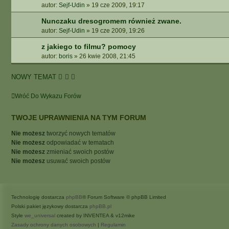
autor:
Sejf-Udin
»
19 cze 2009, 19:17
Nunczaku dresogromem również zwane.
autor:
Sejf-Udin
»
19 cze 2009, 19:26
z jakiego to filmu? pomocy
autor:
boris
»
26 kwie 2008, 21:45
NOWY TEMAT
Wróć Do Wykazu Forów
TWOJE UPRAWNIENIA NA TYM FORUM
Nie możesz
tworzyć nowych tematów
Nie możesz
odpowiadać w tematach
Nie możesz
zmieniać swoich postów
Nie możesz
usuwać swoich postów
Technologię dostarcza
phpBB
® Forum Software © phpBB Limited
Polski pakiet językowy dostarcza
phpBB.pl
Style
we_universal
created by INVENTEA & v12mike
Zasady ochrony danych osobowych
|
Regulamin