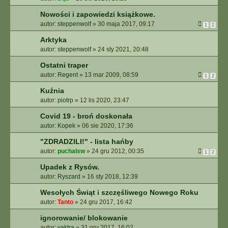
Nowości i zapowiedzi książkowe.
autor:
steppenwolf
»
30 maja 2017, 09:17
1
2
Arktyka
autor:
steppenwolf
»
24 sty 2021, 20:48
Ostatni traper
autor:
Regent
»
13 mar 2009, 08:59
1
2
Kuźnia
autor:
piotrp
»
12 lis 2020, 23:47
Covid 19 - broń doskonała
autor:
Kopek
»
06 sie 2020, 17:36
"ZDRADZILI!" - lista hańby
autor:
puchalsw
»
24 gru 2012, 00:35
1
2
Upadek z Rysów.
autor:
Ryszard
»
16 sty 2018, 12:39
Wesołych Świąt i szczęśliwego Nowego Roku
autor:
Tanto
»
24 gru 2017, 16:42
ignorowanie/ blokowanie
autor:
yaktra
»
31 gru 2017, 16:02