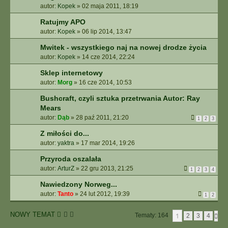
autor:
Kopek
»
02 maja 2011, 18:19
Ratujmy APO
autor:
Kopek
»
06 lip 2014, 13:47
Mwitek - wszystkiego naj na nowej drodze życia
autor:
Kopek
»
14 cze 2014, 22:24
Sklep internetowy
autor:
Morg
»
16 cze 2014, 10:53
Bushcraft, czyli sztuka przetrwania Autor: Ray
Mears
autor:
Dąb
»
28 paź 2011, 21:20
1
2
3
Z miłości do...
autor:
yaktra
»
17 mar 2014, 19:26
Przyroda oszalała
autor:
ArturZ
»
22 gru 2013, 21:25
1
2
3
4
Nawiedzony Norweg...
autor:
Tanto
»
24 lut 2012, 19:39
1
2
NOWY TEMAT
1
Tematy: 164
N
2
3
4
A