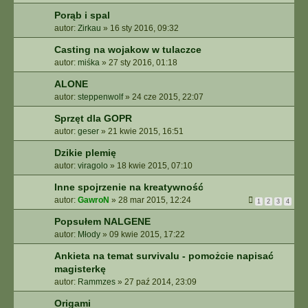
Porąb i spal
autor:
Zirkau
»
16 sty 2016, 09:32
Casting na wojakow w tulaczce
autor:
miśka
»
27 sty 2016, 01:18
ALONE
autor:
steppenwolf
»
24 cze 2015, 22:07
Sprzęt dla GOPR
autor:
geser
»
21 kwie 2015, 16:51
Dzikie plemię
autor:
viragolo
»
18 kwie 2015, 07:10
Inne spojrzenie na kreatywność
autor:
GawroN
»
28 mar 2015, 12:24
1
2
3
4
Popsułem NALGENE
autor:
Młody
»
09 kwie 2015, 17:22
Ankieta na temat survivalu - pomożcie napisać
magisterkę
autor:
Rammzes
»
27 paź 2014, 23:09
Origami