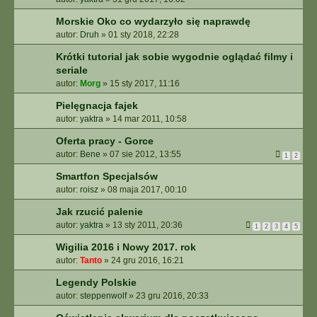
Morskie Oko co wydarzyło się naprawdę
autor:
Druh
»
01 sty 2018, 22:28
Krótki tutorial jak sobie wygodnie oglądać filmy i
seriale
autor:
Morg
»
15 sty 2017, 11:16
Pielęgnacja fajek
autor:
yaktra
»
14 mar 2011, 10:58
Oferta pracy - Gorce
autor:
Bene
»
07 sie 2012, 13:55
1
2
Smartfon Specjalsów
autor:
roisz
»
08 maja 2017, 00:10
Jak rzucić palenie
autor:
yaktra
»
13 sty 2011, 20:36
1
2
3
4
5
Wigilia 2016 i Nowy 2017. rok
autor:
Tanto
»
24 gru 2016, 16:21
Legendy Polskie
autor:
steppenwolf
»
23 gru 2016, 20:33