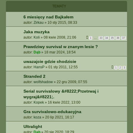
I
TEMATY
E
Z
6 miesięcy nad Bajkałem
A
autor:
Zirkau
»
10 sty 2015, 08:33
A
W
Jaka muzyka
A
autor:
Koli
»
08 kwie 2008, 21:06
1
…
33
34
35
36
37
N
S
Prawdziwy survival w znanym lesie ?
O
autor:
Dąb
»
18 mar 2024, 18:54
W
A
uwazajcie gdzie chodzicie
N
autor:
HansP
»
01 sty 2011, 12:55
1
2
3
E
Stranded 2
autor:
wolfshadow
»
22 gru 2009, 07:55
Serial survivalowy &#8222;Przetrwaj i
wygraj&#8221;.
autor:
Kopek
»
16 kwie 2022, 13:00
Gra survivalowo-edukacyjna
autor:
koza
»
20 lip 2021, 16:17
Ultralight
autor:
Dąb
»
20 sie 2020, 18:29