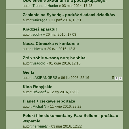
Oświetlenie akwarium dla początkującego.
autor:
Treasure Hunter
»
03 mar 2014, 17:43
Zesłanie na Syberię - podróż śladami dziadków
autor:
włóczęga
»
21 paź 2014, 13:51
Kradzież aparatu!
autor:
soohy
»
26 mar 2015, 17:03
Nasza Córeczka w konkursie
autor:
shiwax
»
29 cze 2016, 12:31
Zrób sobie własną norę hobbita
autor:
viragolo
»
01 kwie 2016, 12:16
Gierki
autor:
LAKIRANGERS
»
06 lip 2008, 22:16
1
2
Kino Rosyjskie
autor:
Dźwiedź
»
12 sty 2016, 15:08
Planet + ciekawe reportaże
autor:
Michal N
»
11 kwie 2016, 22:22
Polski film dokumentalny Para Bellum - prośba o
wsparcie
autor:
hejtyniety
»
03 mar 2016, 12:22