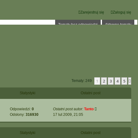
Zarejestruj się
Zaloguj się
Tematy bez odpowiedzi
Aktywne tematy
1
2
3
4
5
Na
Tematy: 249
Statystyki
Ostatni post
Odpowiedzi:
0
Ostatni post
autor:
Tanto
Odsłony:
316930
17 lut 2009, 21:05
Statystyki
Ostatni post