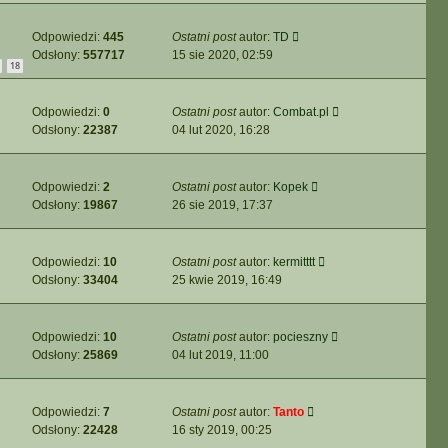
Odpowiedzi:
445
Ostatni post
autor:
TD
Odsłony:
557717
15 sie 2020, 02:59
18
Odpowiedzi:
0
Ostatni post
autor:
Combat.pl
Odsłony:
22387
04 lut 2020, 16:28
Odpowiedzi:
2
Ostatni post
autor:
Kopek
Odsłony:
19867
26 sie 2019, 17:37
Odpowiedzi:
10
Ostatni post
autor:
kermitttt
Odsłony:
33404
25 kwie 2019, 16:49
Odpowiedzi:
10
Ostatni post
autor:
pocieszny
Odsłony:
25869
04 lut 2019, 11:00
Odpowiedzi:
7
Ostatni post
autor:
Tanto
Odsłony:
22428
16 sty 2019, 00:25