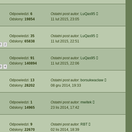
Odpowiedzi:
6
Ostatni post
autor:
LuQas95
Odsłony:
19854
11 lut 2015, 23:05
Odpowiedzi:
35
Ostatni post
autor:
LuQas95
Odsłony:
65838
11 lut 2015, 22:51
1
2
Odpowiedzi:
91
Ostatni post
autor:
LuQas95
Odsłony:
140894
11 lut 2015, 22:06
3
4
Odpowiedzi:
13
Ostatni post
autor:
borsukwacław
Odsłony:
28202
08 gru 2014, 19:33
Odpowiedzi:
1
Ostatni post
autor:
mwitek
Odsłony:
14965
23 lis 2014, 17:42
Odpowiedzi:
9
Ostatni post
autor:
RBT
Odsłony:
22670
02 lis 2014, 18:39