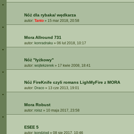
Nóż dla rybaka/ wędkarza
autor:
Tanto
»
15 mar 2018, 20:58
Mora Allround 731
autor:
konradraku
»
06 lut 2018, 10:17
Nóż "łyżkowy"
autor:
wojtekzerek
»
17 kwie 2008, 18:41
Nóż FireKnife czyli romans LighMyFire z MORA
autor:
Draco
»
13 cze 2013, 19:01
Mora Robust
autor:
roisz
»
10 maja 2017, 23:58
ESEE 5
autor:
kondzixd
»
08 sie 2017, 10:46