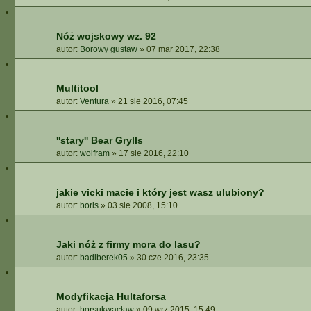
Nóż wojskowy wz. 92
autor:
Borowy gustaw
»
07 mar 2017, 22:38
Multitool
autor:
Ventura
»
21 sie 2016, 07:45
''stary'' Bear Grylls
autor:
wolfram
»
17 sie 2016, 22:10
jakie vicki macie i który jest wasz ulubiony?
autor:
boris
»
03 sie 2008, 15:10
Jaki nóż z firmy mora do lasu?
autor:
badiberek05
»
30 cze 2016, 23:35
Modyfikacja Hultaforsa
autor:
borsukwacław
»
09 wrz 2015, 15:49