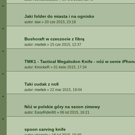
Jaki folder do miasta i na ognisko
autor:
dax
»
20 cze 2015, 23:18
Bushcraft w czeczocie z fibrą
autor:
mwitek
»
15 cze 2015, 12:37
TMK1 - Tactical Megalodon Knife - nóż w cenie iPhon
autor:
KnockeR
»
01 kwie 2015, 17:34
Taki cudak z nc6
autor:
mwitek
»
22 mar 2015, 19:04
Nóż w polskie góry na sezon zimowy
autor:
EasyRider80
»
06 lut 2015, 16:21
spoon carving knife