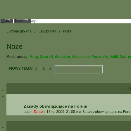
FAQ
Szukaj
Strona główna
Ekwipunek
Noże
Noże
Moderatorzy:
Morg
,
GawroN
,
thrackan
,
Abscessus Perianalis
,
Valdi
,
Dąb
,
p
Szukaj
Wyszukiwanie Zaawansowane
NOWY TEMAT
O
Zasady obowiązujące na Forum
autor:
Tanto
»
17 lut 2009, 21:05
» w
Zasady obowiązujące na For