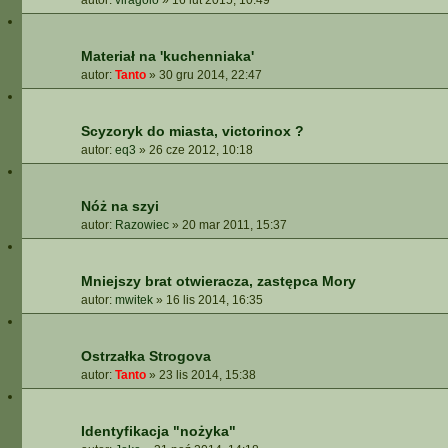
autor:
viragolo
»
16 lut 2015, 10:49
Materiał na 'kuchenniaka'
autor:
Tanto
»
30 gru 2014, 22:47
Scyzoryk do miasta, victorinox ?
autor:
eq3
»
26 cze 2012, 10:18
Nóż na szyi
autor:
Razowiec
»
20 mar 2011, 15:37
Mniejszy brat otwieracza, zastępca Mory
autor:
mwitek
»
16 lis 2014, 16:35
Ostrzałka Strogova
autor:
Tanto
»
23 lis 2014, 15:38
Identyfikacja "nożyka"