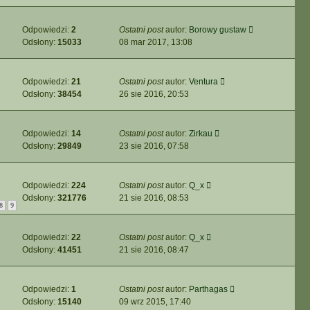
Odpowiedzi:
2
Ostatni post
autor:
Borowy gustaw
Odsłony:
15033
08 mar 2017, 13:08
Odpowiedzi:
21
Ostatni post
autor:
Ventura
Odsłony:
38454
26 sie 2016, 20:53
Odpowiedzi:
14
Ostatni post
autor:
Zirkau
Odsłony:
29849
23 sie 2016, 07:58
Odpowiedzi:
224
Ostatni post
autor:
Q_x
Odsłony:
321776
21 sie 2016, 08:53
8
9
Odpowiedzi:
22
Ostatni post
autor:
Q_x
Odsłony:
41451
21 sie 2016, 08:47
Odpowiedzi:
1
Ostatni post
autor:
Parthagas
Odsłony:
15140
09 wrz 2015, 17:40