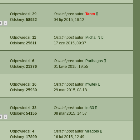
Odpowiedzi:
29
Ostatni post
autor:
Tanto
Odsłony:
58922
04 lip 2015, 16:12
1
2
Odpowiedzi:
11
Ostatni post
autor:
Michal N
Odsłony:
25611
17 cze 2015, 09:37
Odpowiedzi:
6
Ostatni post
autor:
Parthagas
Odsłony:
21376
01 kwie 2015, 19:55
Odpowiedzi:
10
Ostatni post
autor:
mwitek
Odsłony:
25930
29 mar 2015, 08:18
Odpowiedzi:
33
Ostatni post
autor:
tre33
Odsłony:
54155
08 mar 2015, 14:57
1
2
Odpowiedzi:
4
Ostatni post
autor:
viragolo
Odsłony:
17899
16 lut 2015, 12:49