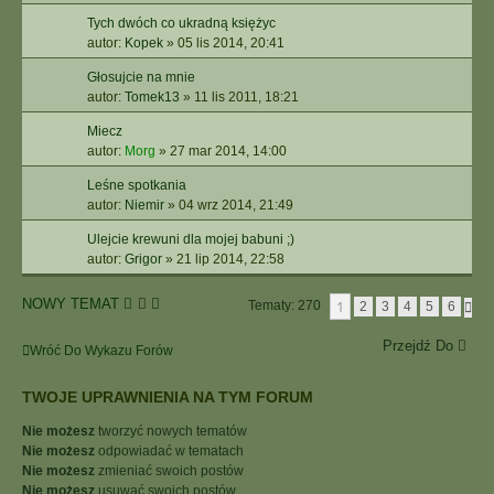
Tych dwóch co ukradną księżyc
autor:
Kopek
»
05 lis 2014, 20:41
Głosujcie na mnie
autor:
Tomek13
»
11 lis 2011, 18:21
Miecz
autor:
Morg
»
27 mar 2014, 14:00
Leśne spotkania
autor:
Niemir
»
04 wrz 2014, 21:49
Ulejcie krewuni dla mojej babuni ;)
autor:
Grigor
»
21 lip 2014, 22:58
NOWY TEMAT
1
Tematy: 270
N
2
3
4
5
6
A
S
Przejdź Do
Wróć Do Wykazu Forów
T
Ę
P
TWOJE UPRAWNIENIA NA TYM FORUM
N
A
Nie możesz
tworzyć nowych tematów
Nie możesz
odpowiadać w tematach
Nie możesz
zmieniać swoich postów
Nie możesz
usuwać swoich postów