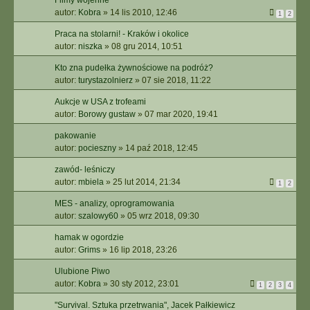
Filmy wojenne
autor:
Kobra
»
14 lis 2010, 12:46
1
2
Praca na stolarni! - Kraków i okolice
autor:
niszka
»
08 gru 2014, 10:51
Kto zna pudełka żywnościowe na podróż?
autor:
turystazolnierz
»
07 sie 2018, 11:22
Aukcje w USA z trofeami
autor:
Borowy gustaw
»
07 mar 2020, 19:41
pakowanie
autor:
pocieszny
»
14 paź 2018, 12:45
zawód- leśniczy
autor:
mbiela
»
25 lut 2014, 21:34
1
2
MES - analizy, oprogramowania
autor:
szalowy60
»
05 wrz 2018, 09:30
hamak w ogordzie
autor:
Grims
»
16 lip 2018, 23:26
Ulubione Piwo
autor:
Kobra
»
30 sty 2012, 23:01
1
2
3
4
"Survival. Sztuka przetrwania", Jacek Pałkiewicz