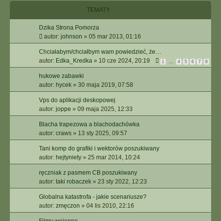
I
TEMATY
E
Z
Dzika Strona Pomorza
A
autor:
johnson
»
05 mar 2013, 01:16
A
W
Chciałabym/chciałbym wam powiedzieć, że…
A
autor:
Edka_Kredka
»
10 cze 2024, 20:19
1
…
4
5
6
7
8
N
S
hukowe zabawki
O
autor:
hycek
»
30 maja 2019, 07:58
W
Vps do aplikacji deskopowej
A
autor:
joppe
»
09 maja 2025, 12:33
N
E
Blacha trapezowa a blachodachówka
autor:
craws
»
13 sty 2025, 09:57
Tani komp do grafiki i wektorów poszukiwany
autor:
hejtyniety
»
25 mar 2014, 10:24
ręczniak z pasmem CB poszukiwany
autor:
taki robaczek
»
23 sty 2022, 12:23
Globalna katastrofa - jakie scenariusze?
autor:
zmęczon
»
04 lis 2010, 22:16