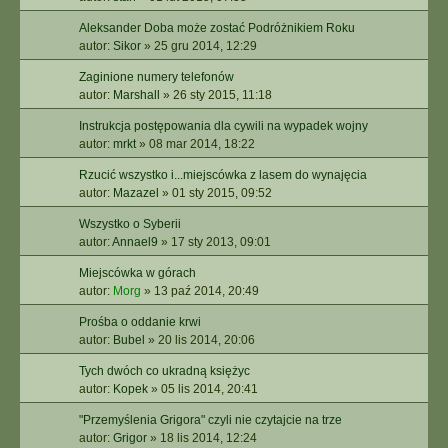
Aleksander Doba może zostać Podróżnikiem Roku
autor:
Sikor
»
25 gru 2014, 12:29
Zaginione numery telefonów
autor:
Marshall
»
26 sty 2015, 11:18
Instrukcja postępowania dla cywili na wypadek wojny
autor:
mrkt
»
08 mar 2014, 18:22
Rzucić wszystko i...miejscówka z lasem do wynajęcia
autor:
Mazazel
»
01 sty 2015, 09:52
Wszystko o Syberii
autor:
Annael9
»
17 sty 2013, 09:01
Miejscówka w górach
autor:
Morg
»
13 paź 2014, 20:49
Prośba o oddanie krwi
autor:
Bubel
»
20 lis 2014, 20:06
Tych dwóch co ukradną księżyc
autor:
Kopek
»
05 lis 2014, 20:41
"Przemyślenia Grigora" czyli nie czytajcie na trze
autor:
Grigor
»
18 lis 2014, 12:24