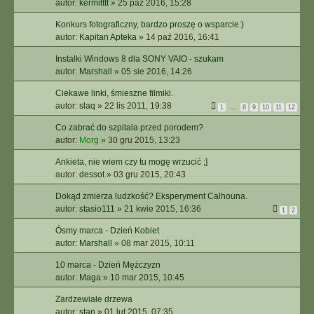
autor:
kermitttt
»
25 paź 2016, 15:28
Konkurs fotograficzny, bardzo proszę o wsparcie:)
autor:
Kapitan Apteka
»
14 paź 2016, 16:41
Instalki Windows 8 dla SONY VAIO - szukam
autor:
Marshall
»
05 sie 2016, 14:26
Ciekawe linki, śmieszne filmiki.
autor:
slaq
»
22 lis 2011, 19:38
1
…
8
9
10
11
12
Co zabrać do szpitala przed porodem?
autor:
Morg
»
30 gru 2015, 13:23
Ankieta, nie wiem czy tu mogę wrzucić ;]
autor:
dessot
»
03 gru 2015, 20:43
Dokąd zmierza ludzkość? Eksperyment Calhouna.
autor:
stasio111
»
21 kwie 2015, 16:36
1
2
Ósmy marca - Dzień Kobiet
autor:
Marshall
»
08 mar 2015, 10:11
10 marca - Dzień Mężczyzn
autor:
Maga
»
10 mar 2015, 10:45
Zardzewiałe drzewa
autor:
stan
»
01 lut 2015, 07:35