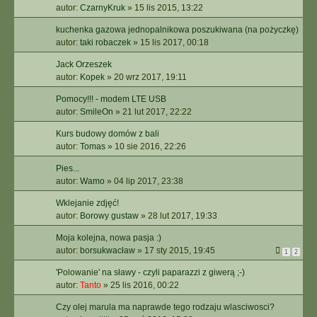
autor:
CzarnyKruk
»
15 lis 2015, 13:22
kuchenka gazowa jednopalnikowa poszukiwana (na pożyczkę)
autor:
taki robaczek
»
15 lis 2017, 00:18
Jack Orzeszek
autor:
Kopek
»
20 wrz 2017, 19:11
Pomocy!!! - modem LTE USB
autor:
SmileOn
»
21 lut 2017, 22:22
Kurs budowy domów z bali
autor:
Tomas
»
10 sie 2016, 22:26
Pies...
autor:
Wamo
»
04 lip 2017, 23:38
Wklejanie zdjęć!
autor:
Borowy gustaw
»
28 lut 2017, 19:33
Moja kolejna, nowa pasja :)
autor:
borsukwacław
»
17 sty 2015, 19:45
1
2
'Polowanie' na sławy - czyli paparazzi z giwerą ;-)
autor:
Tanto
»
25 lis 2016, 00:22
Czy olej marula ma naprawde tego rodzaju wlasciwosci?