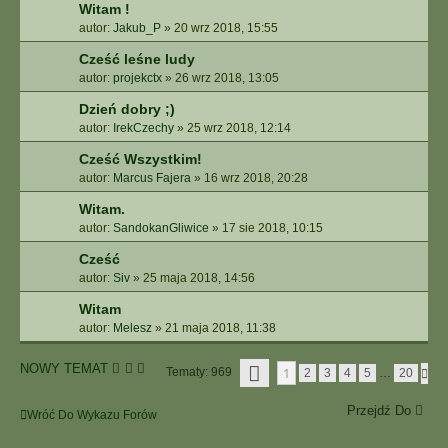
Witam !
autor:
Jakub_P
»
20 wrz 2018, 15:55
Cześć leśne ludy
autor:
projekctx
»
26 wrz 2018, 13:05
Dzień dobry ;)
autor:
IrekCzechy
»
25 wrz 2018, 12:14
Cześć Wszystkim!
autor:
Marcus Fajera
»
16 wrz 2018, 20:28
Witam.
autor:
SandokanGliwice
»
17 sie 2018, 10:15
Cześć
autor:
Siv
»
25 maja 2018, 14:56
Witam
autor:
Melesz
»
21 maja 2018, 11:38
S
NOWY TEMAT
1
Tematy: 969
N
2
3
4
5
…
20
T
A
R
S
O
Przejdź Do
T
Wróć Do Wykazu Forów
N
Ę
A
P