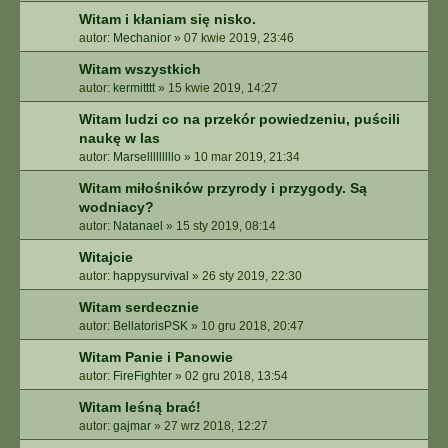
Witam i kłaniam się nisko.
autor:
Mechanior
»
07 kwie 2019, 23:46
Witam wszystkich
autor:
kermitttt
»
15 kwie 2019, 14:27
Witam ludzi co na przekór powiedzeniu, puścili
naukę w las
autor:
Marselllllllllo
»
10 mar 2019, 21:34
Witam miłośników przyrody i przygody. Są
wodniacy?
autor:
Natanael
»
15 sty 2019, 08:14
Witajcie
autor:
happysurvival
»
26 sty 2019, 22:30
Witam serdecznie
autor:
BellatorisPSK
»
10 gru 2018, 20:47
Witam Panie i Panowie
autor:
FireFighter
»
02 gru 2018, 13:54
Witam leśną brać!
autor:
gajmar
»
27 wrz 2018, 12:27