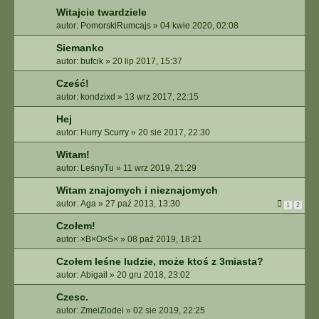
Witajcie twardziele
autor:
PomorskiRumcajs
»
04 kwie 2020, 02:08
Siemanko
autor:
bufcik
»
20 lip 2017, 15:37
Cześć!
autor:
kondzixd
»
13 wrz 2017, 22:15
Hej
autor:
Hurry Scurry
»
20 sie 2017, 22:30
Witam!
autor:
LeśnyTu
»
11 wrz 2019, 21:29
Witam znajomych i nieznajomych
autor:
Aga
»
27 paź 2013, 13:30
1
2
Czołem!
autor:
×B×O×S×
»
08 paź 2019, 18:21
Czołem leśne ludzie, może ktoś z 3miasta?
autor:
Abigail
»
20 gru 2018, 23:02
Czesc.
autor:
ZmeiZlodei
»
02 sie 2019, 22:25