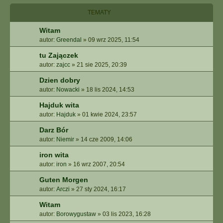
I
E
TEMATY
Z
Witam
A
A
autor:
Greendal
»
09 wrz 2025, 11:54
W
tu Zajączek
A
autor:
zajcc
»
21 sie 2025, 20:39
N
S
Dzien dobry
O
autor:
Nowacki
»
18 lis 2024, 14:53
W
A
Hajduk wita
N
autor:
Hajduk
»
01 kwie 2024, 23:57
E
Darz Bór
autor:
Niemir
»
14 cze 2009, 14:06
iron wita
autor:
iron
»
16 wrz 2007, 20:54
Guten Morgen
autor:
Arczi
»
27 sty 2024, 16:17
Witam
autor:
Borowygustaw
»
03 lis 2023, 16:28