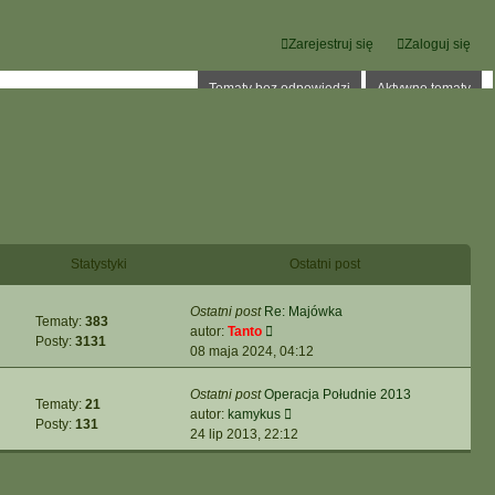
Zarejestruj się
Zaloguj się
Tematy bez odpowiedzi
Aktywne tematy
Statystyki
Ostatni post
Ostatni post
Re: Majówka
Tematy:
383
W
autor:
Tanto
Posty:
3131
y
08 maja 2024, 04:12
ś
w
Ostatni post
Operacja Południe 2013
Tematy:
21
i
W
autor:
kamykus
Posty:
131
e
y
24 lip 2013, 22:12
t
ś
l
w
n
i