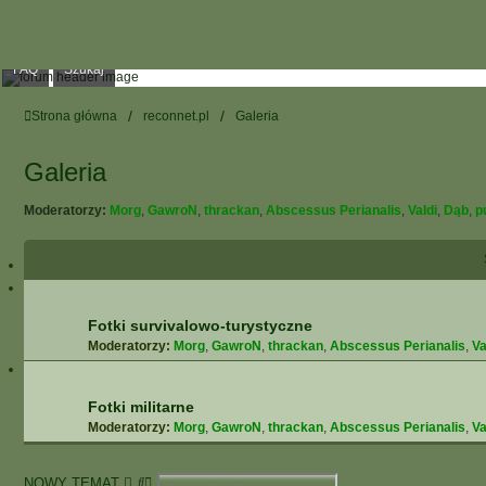
FAQ
Szukaj
Strona główna
reconnet.pl
Galeria
Galeria
Moderatorzy:
Morg
,
GawroN
,
thrackan
,
Abscessus Perianalis
,
Valdi
,
Dąb
,
p
Fotki survivalowo-turystyczne
Moderatorzy:
Morg
,
GawroN
,
thrackan
,
Abscessus Perianalis
,
Va
Fotki militarne
Moderatorzy:
Morg
,
GawroN
,
thrackan
,
Abscessus Perianalis
,
Va
S
W
NOWY TEMAT