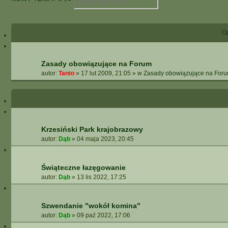
z
Y
u
S
k
Z
O
a
U
j
K
I
W
Zasady obowiązujące na Forum
A
autor:
Tanto
»
17 lut 2009, 21:05
» w
Zasady obowiązujące na For
N
I
E
Z
A
A
Krzesiński Park krajobrazowy
W
autor:
Dąb
»
04 maja 2023, 20:45
A
N
S
Świąteczne łazęgowanie
O
autor:
Dąb
»
13 lis 2022, 17:25
W
A
N
Szwendanie "wokół komina"
E
autor:
Dąb
»
09 paź 2022, 17:06