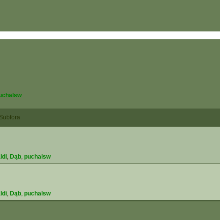
uchalsw
Subfora
ldi
,
Dąb
,
puchalsw
ldi
,
Dąb
,
puchalsw