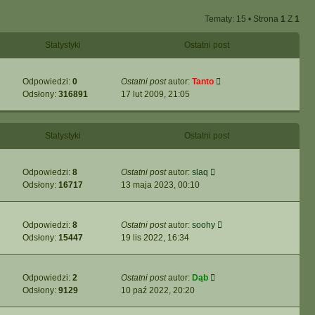
a
e
Tematy: 15 • Strona
1
Z
1
j
t
n
l
Statystyki
Ostatni post
o
n
w
a
s
j
Odpowiedzi:
0
Ostatni post
autor:
Tanto
z
n
Odsłony:
316891
17 lut 2009, 21:05
y
o
p
w
o
s
Statystyki
s
Ostatni post
z
t
y
p
Odpowiedzi:
8
Ostatni post
autor:
slaq
o
Odsłony:
16717
13 maja 2023, 00:10
s
t
Odpowiedzi:
8
Ostatni post
autor:
soohy
Odsłony:
15447
19 lis 2022, 16:34
Odpowiedzi:
2
Ostatni post
autor:
Dąb
Odsłony:
9129
10 paź 2022, 20:20