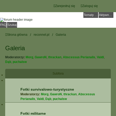
Zarejestruj się
Zaloguj się
Tematy bez odpowiedzi
Aktywne tematy
FAQ
Szukaj
Strona główna
reconnet.pl
Galeria
Galeria
Moderatorzy:
Morg
,
GawroN
,
thrackan
,
Abscessus Perianalis
,
Valdi
,
Dąb
,
puchalsw
Subfora
Fotki survivalowo-turystyczne
Moderatorzy:
Morg
,
GawroN
,
thrackan
,
Abscessus
Perianalis
,
Valdi
,
Dąb
,
puchalsw
Fotki militarne