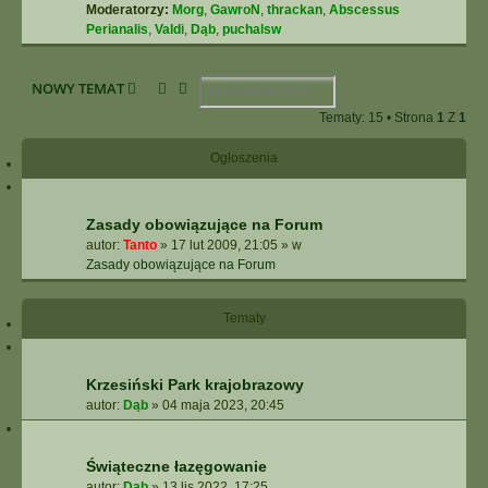
Moderatorzy:
Morg
,
GawroN
,
thrackan
,
Abscessus
Perianalis
,
Valdi
,
Dąb
,
puchalsw
Szukaj
Wyszukiwanie Zaawansowane
NOWY TEMAT
Tematy: 15 • Strona
1
Z
1
Ogłoszenia
Zasady obowiązujące na Forum
autor:
Tanto
»
17 lut 2009, 21:05
» w
Zasady obowiązujące na Forum
Tematy
Krzesiński Park krajobrazowy
autor:
Dąb
»
04 maja 2023, 20:45
Świąteczne łazęgowanie
autor:
Dąb
»
13 lis 2022, 17:25