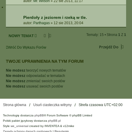
autor:
Mr. Wilson
»
22 sie 2013, 11:17
Pierdoły z jeziorem i rzeką w tle.
autor:
Parthagas
»
12 sie 2013, 20:04
Tematy: 15 • Strona
1
Z
1
NOWY TEMAT
Przejdź Do
Wróć Do Wykazu Forów
TWOJE UPRAWNIENIA NA TYM FORUM
Nie możesz
tworzyć nowych tematów
Nie możesz
odpowiadać w tematach
Nie możesz
zmieniać swoich postów
Nie możesz
usuwać swoich postów
Strona główna
Usuń ciasteczka witryny
Strefa czasowa
UTC+02:00
Technologię dostarcza
phpBB
® Forum Software © phpBB Limited
Polski pakiet językowy dostarcza
phpBB.pl
Style
we_universal
created by INVENTEA & v12mike
Zasady ochrony danych osobowych
|
Regulamin