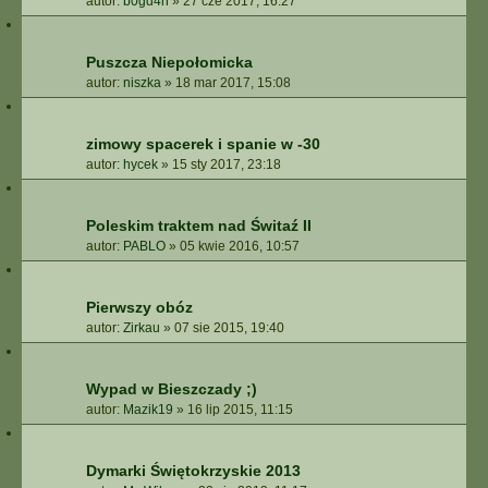
autor:
b0gd4n
»
27 cze 2017, 16:27
Puszcza Niepołomicka
autor:
niszka
»
18 mar 2017, 15:08
zimowy spacerek i spanie w -30
autor:
hycek
»
15 sty 2017, 23:18
Poleskim traktem nad Świtaź II
autor:
PABLO
»
05 kwie 2016, 10:57
Pierwszy obóz
autor:
Zirkau
»
07 sie 2015, 19:40
Wypad w Bieszczady ;)
autor:
Mazik19
»
16 lip 2015, 11:15
Dymarki Świętokrzyskie 2013