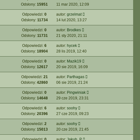
Odsłony:
15951
11 mar 2020, 12:09
Odpowiedzi:
0
autor:
grzelmat
Odsłony:
11734
14 lut 2020, 13:27
Odpowiedzi:
0
autor:
Brodkes
Odsłony:
11731
21 sty 2020, 21:11
Odpowiedzi:
6
autor:
hycek
Odsłony:
18904
28 lis 2019, 12:40
Odpowiedzi:
0
autor:
Mazik19
Odsłony:
12617
20 sie 2019, 16:09
Odpowiedzi:
21
autor:
Parthagas
Odsłony:
42860
06 sie 2019, 21:24
Odpowiedzi:
0
autor:
Pingwiniak
Odsłony:
14648
29 cze 2019, 23:31
Odpowiedzi:
6
autor:
soohy
Odsłony:
20396
27 cze 2019, 09:23
Odpowiedzi:
2
autor:
soohy
Odsłony:
15013
20 cze 2019, 21:45
Odpowiedzi:
0
autor:
Jakub_P