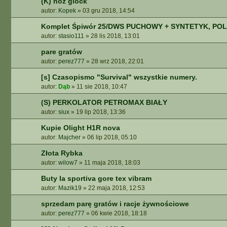
(K) nóż glock
autor:
Kopek
»
03 gru 2018, 14:54
Komplet Śpiwór 25/DWS PUCHOWY + SYNTETYK, PO
autor:
stasio111
»
28 lis 2018, 13:01
pare gratów
autor:
perez777
»
28 wrz 2018, 22:01
[s] Czasopismo "Survival" wszystkie numery.
autor:
Dąb
»
11 sie 2018, 10:47
(S) PERKOLATOR PETROMAX BIAŁY
autor:
siux
»
19 lip 2018, 13:36
Kupie Olight H1R nova
autor:
Majcher
»
06 lip 2018, 05:10
Złota Rybka
autor:
wilow7
»
11 maja 2018, 18:03
Buty la sportiva gore tex vibram
autor:
Mazik19
»
22 maja 2018, 12:53
sprzedam parę gratów i racje żywnościowe
autor:
perez777
»
06 kwie 2018, 18:18