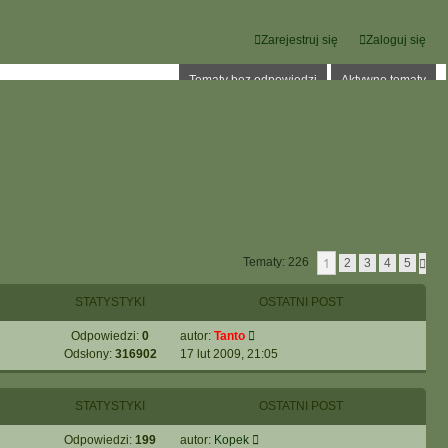
Zarejestruj się
Zaloguj się
Tematy bez odpowiedzi
Aktywne tematy
1
Tematy: 226
N
2
3
4
5
A
S
STATYSTYKI
OSTATNI POST
T
Ę
P
Odpowiedzi:
0
autor:
Tanto
N
Odsłony:
316902
17 lut 2009, 21:05
A
STATYSTYKI
OSTATNI POST
Odpowiedzi:
199
autor:
Kopek