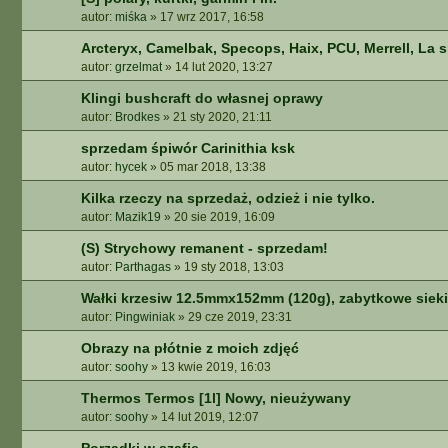
autor:
miśka
»
17 wrz 2017, 16:58
Arcteryx, Camelbak, Specops, Haix, PCU, Merrell, La s
autor:
grzelmat
»
14 lut 2020, 13:27
Klingi bushcraft do własnej oprawy
autor:
Brodkes
»
21 sty 2020, 21:11
sprzedam śpiwór Carinithia ksk
autor:
hycek
»
05 mar 2018, 13:38
Kilka rzeczy na sprzedaż, odzież i nie tylko.
autor:
Mazik19
»
20 sie 2019, 16:09
(S) Strychowy remanent - sprzedam!
autor:
Parthagas
»
19 sty 2018, 13:03
Wałki krzesiw 12.5mmx152mm (120g), zabytkowe siekie
autor:
Pingwiniak
»
29 cze 2019, 23:31
Obrazy na płótnie z moich zdjęć
autor:
soohy
»
13 kwie 2019, 16:03
Thermos Termos [1l] Nowy, nieużywany
autor:
soohy
»
14 lut 2019, 12:07