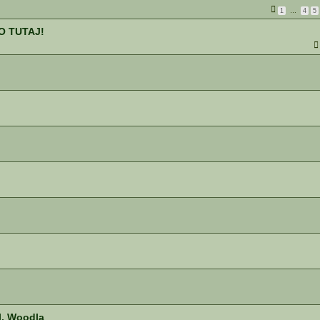
1
…
4
5
KO TUTAJ!
l, Woodla