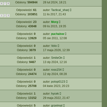
Odsłony:
594944
28 lut 2024, 18:21
6
7
8
Odpowiedzi:
61
autor:
Tactical_sharj
Odsłony:
103851
11 lis 2017, 21:43
1
2
3
Odpowiedzi:
23
autor:
Morg
Odsłony:
43048
09 lis 2015, 19:35
Odpowiedzi:
0
autor:
puchalsw
Odsłony:
13929
05 sie 2011, 12:08
Odpowiedzi:
0
autor:
Volo
Odsłony:
3079
17 maja 2026, 12:39
Odpowiedzi:
1
autor:
SmileOn
Odsłony:
9467
13 sty 2024, 12:16
Odpowiedzi:
0
autor:
ross154
Odsłony:
24474
12 sty 2024, 08:28
Odpowiedzi:
0
autor:
polop0123
Odsłony:
25708
04 kwie 2023, 20:23
Odpowiedzi:
1
autor:
hycek
Odsłony:
13152
29 maja 2022, 21:47
Odpowiedzi:
5
autor:
grzelmat