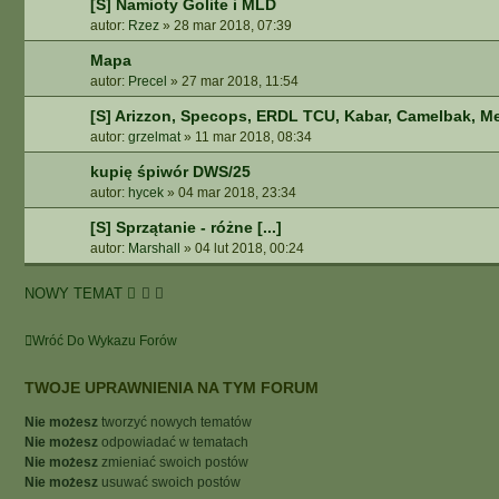
[S] Namioty Golite i MLD
autor:
Rzez
»
28 mar 2018, 07:39
Mapa
autor:
Precel
»
27 mar 2018, 11:54
[S] Arizzon, Specops, ERDL TCU, Kabar, Camelbak, Mer
autor:
grzelmat
»
11 mar 2018, 08:34
kupię śpiwór DWS/25
autor:
hycek
»
04 mar 2018, 23:34
[S] Sprzątanie - różne [...]
autor:
Marshall
»
04 lut 2018, 00:24
NOWY TEMAT
Wróć Do Wykazu Forów
TWOJE UPRAWNIENIA NA TYM FORUM
Nie możesz
tworzyć nowych tematów
Nie możesz
odpowiadać w tematach
Nie możesz
zmieniać swoich postów
Nie możesz
usuwać swoich postów