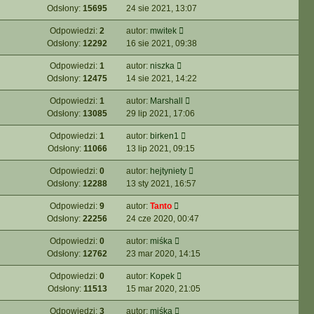
Odsłony:
15695
24 sie 2021, 13:07
Odpowiedzi:
2
autor:
mwitek
Odsłony:
12292
16 sie 2021, 09:38
Odpowiedzi:
1
autor:
niszka
Odsłony:
12475
14 sie 2021, 14:22
Odpowiedzi:
1
autor:
Marshall
Odsłony:
13085
29 lip 2021, 17:06
Odpowiedzi:
1
autor:
birken1
Odsłony:
11066
13 lip 2021, 09:15
Odpowiedzi:
0
autor:
hejtyniety
Odsłony:
12288
13 sty 2021, 16:57
Odpowiedzi:
9
autor:
Tanto
Odsłony:
22256
24 cze 2020, 00:47
Odpowiedzi:
0
autor:
miśka
Odsłony:
12762
23 mar 2020, 14:15
Odpowiedzi:
0
autor:
Kopek
Odsłony:
11513
15 mar 2020, 21:05
Odpowiedzi:
3
autor:
miśka