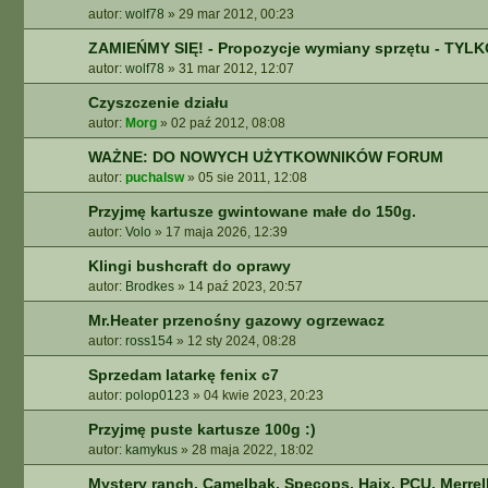
autor:
wolf78
»
29 mar 2012, 00:23
A
A
ZAMIEŃMY SIĘ! - Propozycje wymiany sprzętu - TYL
W
autor:
wolf78
»
31 mar 2012, 12:07
A
N
Czyszczenie działu
S
autor:
Morg
»
02 paź 2012, 08:08
O
W
WAŻNE: DO NOWYCH UŻYTKOWNIKÓW FORUM
A
autor:
puchalsw
»
05 sie 2011, 12:08
N
Przyjmę kartusze gwintowane małe do 150g.
E
autor:
Volo
»
17 maja 2026, 12:39
Klingi bushcraft do oprawy
autor:
Brodkes
»
14 paź 2023, 20:57
Mr.Heater przenośny gazowy ogrzewacz
autor:
ross154
»
12 sty 2024, 08:28
Sprzedam latarkę fenix c7
autor:
polop0123
»
04 kwie 2023, 20:23
Przyjmę puste kartusze 100g :)
autor:
kamykus
»
28 maja 2022, 18:02
Mystery ranch, Camelbak, Specops, Haix, PCU, Merrel