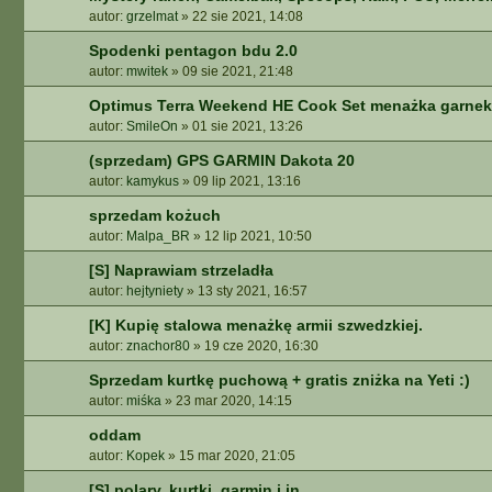
autor:
grzelmat
»
22 sie 2021, 14:08
Spodenki pentagon bdu 2.0
autor:
mwitek
»
09 sie 2021, 21:48
Optimus Terra Weekend HE Cook Set menażka garnek
autor:
SmileOn
»
01 sie 2021, 13:26
(sprzedam) GPS GARMIN Dakota 20
autor:
kamykus
»
09 lip 2021, 13:16
sprzedam kożuch
autor:
Malpa_BR
»
12 lip 2021, 10:50
[S] Naprawiam strzeladła
autor:
hejtyniety
»
13 sty 2021, 16:57
[K] Kupię stalowa menażkę armii szwedzkiej.
autor:
znachor80
»
19 cze 2020, 16:30
Sprzedam kurtkę puchową + gratis zniżka na Yeti :)
autor:
miśka
»
23 mar 2020, 14:15
oddam
autor:
Kopek
»
15 mar 2020, 21:05
[S] polary, kurtki, garmin i in.