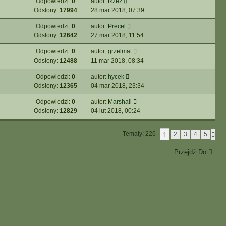
Odpowiedzi:
0
autor:
Rzez
Odsłony:
17994
28 mar 2018, 07:39
Odpowiedzi:
0
autor:
Precel
Odsłony:
12642
27 mar 2018, 11:54
Odpowiedzi:
0
autor:
grzelmat
Odsłony:
12488
11 mar 2018, 08:34
Odpowiedzi:
0
autor:
hycek
Odsłony:
12365
04 mar 2018, 23:34
Odpowiedzi:
0
autor:
Marshall
Odsłony:
12829
04 lut 2018, 00:24
1
Tematy: 226
N
2
3
4
5
A
S
Przejdź Do
T
Ę
P
N
A