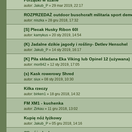
Porządki w szafie
autor:
Jakub_P
»
29 mar 2019, 22:17
ROZPRZEDAŻ outdoor buschcraft militaria sport demo
autor:
niszka
»
28 gru 2018, 17:32
[S] Plecak Husky Ribon 60l
autor:
kamykus
»
20 sty 2019, 14:54
(K) Jadalne dzikie jagody i rośliny- Detlev Henschel
autor:
Jakub_P
»
14 sty 2019, 16:17
[K] Piła składana Eka Viking lub Opinel 12 (używana)
autor:
mor842
»
12 sty 2019, 17:05
(s) Kask rowerowy Shred
autor:
siux
»
08 sty 2019, 10:30
Kilka rzeczy
autor:
birken1
»
18 gru 2018, 14:32
FM XM1 - kuchenka
autor:
Zirkau
»
11 gru 2018, 13:02
Kupię nóż łyżkowy
autor:
Jakub_P
»
05 gru 2018, 14:16