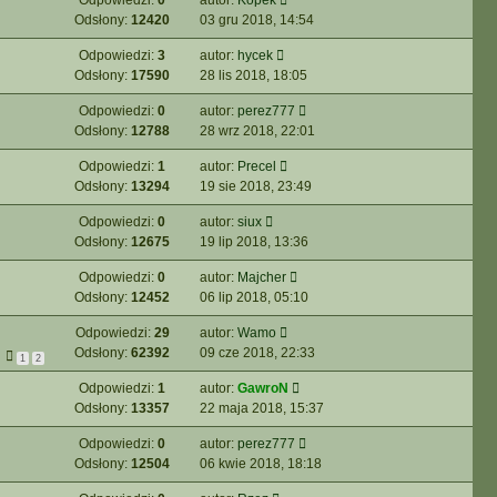
Odpowiedzi:
0
autor:
Kopek
Odsłony:
12420
03 gru 2018, 14:54
Odpowiedzi:
3
autor:
hycek
Odsłony:
17590
28 lis 2018, 18:05
Odpowiedzi:
0
autor:
perez777
Odsłony:
12788
28 wrz 2018, 22:01
Odpowiedzi:
1
autor:
Precel
Odsłony:
13294
19 sie 2018, 23:49
Odpowiedzi:
0
autor:
siux
Odsłony:
12675
19 lip 2018, 13:36
Odpowiedzi:
0
autor:
Majcher
Odsłony:
12452
06 lip 2018, 05:10
Odpowiedzi:
29
autor:
Wamo
Odsłony:
62392
09 cze 2018, 22:33
1
2
Odpowiedzi:
1
autor:
GawroN
Odsłony:
13357
22 maja 2018, 15:37
Odpowiedzi:
0
autor:
perez777
Odsłony:
12504
06 kwie 2018, 18:18