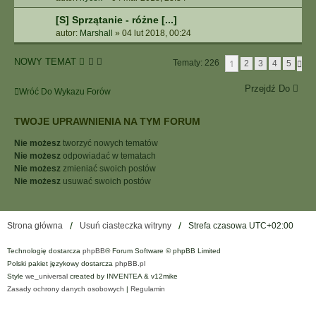
[S] Sprzątanie - różne [...]
autor:
Marshall
»
04 lut 2018, 00:24
NOWY TEMAT
1
Tematy: 226
N
2
3
4
5
A
S
Przejdź Do
Wróć Do Wykazu Forów
T
Ę
P
TWOJE UPRAWNIENIA NA TYM FORUM
N
A
Nie możesz
tworzyć nowych tematów
Nie możesz
odpowiadać w tematach
Nie możesz
zmieniać swoich postów
Nie możesz
usuwać swoich postów
Strona główna
Usuń ciasteczka witryny
Strefa czasowa
UTC+02:00
Technologię dostarcza
phpBB
® Forum Software © phpBB Limited
Polski pakiet językowy dostarcza
phpBB.pl
Style
we_universal
created by INVENTEA & v12mike
Zasady ochrony danych osobowych
|
Regulamin