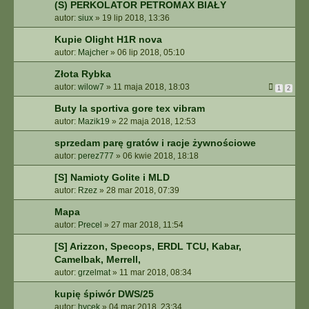
(S) PERKOLATOR PETROMAX BIAŁY
autor:
siux
»
19 lip 2018, 13:36
Kupie Olight H1R nova
autor:
Majcher
»
06 lip 2018, 05:10
Złota Rybka
autor:
wilow7
»
11 maja 2018, 18:03
1
2
Buty la sportiva gore tex vibram
autor:
Mazik19
»
22 maja 2018, 12:53
sprzedam parę gratów i racje żywnościowe
autor:
perez777
»
06 kwie 2018, 18:18
[S] Namioty Golite i MLD
autor:
Rzez
»
28 mar 2018, 07:39
Mapa
autor:
Precel
»
27 mar 2018, 11:54
[S] Arizzon, Specops, ERDL TCU, Kabar,
Camelbak, Merrell,
autor:
grzelmat
»
11 mar 2018, 08:34
kupię śpiwór DWS/25
autor:
hycek
»
04 mar 2018, 23:34