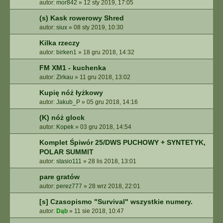
autor:
mor842
»
12 sty 2019, 17:05
(s) Kask rowerowy Shred
autor:
siux
»
08 sty 2019, 10:30
Kilka rzeczy
autor:
birken1
»
18 gru 2018, 14:32
FM XM1 - kuchenka
autor:
Zirkau
»
11 gru 2018, 13:02
Kupię nóż łyżkowy
autor:
Jakub_P
»
05 gru 2018, 14:16
(K) nóż glock
autor:
Kopek
»
03 gru 2018, 14:54
Komplet Śpiwór 25/DWS PUCHOWY + SYNTETYK,
POLAR SUMMIT
autor:
stasio111
»
28 lis 2018, 13:01
pare gratów
autor:
perez777
»
28 wrz 2018, 22:01
[s] Czasopismo "Survival" wszystkie numery.
autor:
Dąb
»
11 sie 2018, 10:47