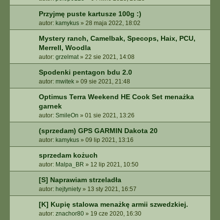
Przyjmę puste kartusze 100g :)
autor:
kamykus
»
28 maja 2022, 18:02
Mystery ranch, Camelbak, Specops, Haix, PCU,
Merrell, Woodla
autor:
grzelmat
»
22 sie 2021, 14:08
Spodenki pentagon bdu 2.0
autor:
mwitek
»
09 sie 2021, 21:48
Optimus Terra Weekend HE Cook Set menażka
garnek
autor:
SmileOn
»
01 sie 2021, 13:26
(sprzedam) GPS GARMIN Dakota 20
autor:
kamykus
»
09 lip 2021, 13:16
sprzedam kożuch
autor:
Malpa_BR
»
12 lip 2021, 10:50
[S] Naprawiam strzeladła
autor:
hejtyniety
»
13 sty 2021, 16:57
[K] Kupię stalowa menażkę armii szwedzkiej.
autor:
znachor80
»
19 cze 2020, 16:30