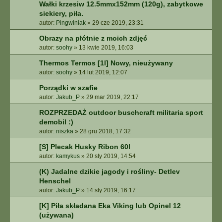
Wałki krzesiw 12.5mmx152mm (120g), zabytkowe
siekiery, piła.
autor:
Pingwiniak
»
29 cze 2019, 23:31
Obrazy na płótnie z moich zdjęć
autor:
soohy
»
13 kwie 2019, 16:03
Thermos Termos [1l] Nowy, nieużywany
autor:
soohy
»
14 lut 2019, 12:07
Porządki w szafie
autor:
Jakub_P
»
29 mar 2019, 22:17
ROZPRZEDAŻ outdoor buschcraft militaria sport
demobil :)
autor:
niszka
»
28 gru 2018, 17:32
[S] Plecak Husky Ribon 60l
autor:
kamykus
»
20 sty 2019, 14:54
(K) Jadalne dzikie jagody i rośliny- Detlev
Henschel
autor:
Jakub_P
»
14 sty 2019, 16:17
[K] Piła składana Eka Viking lub Opinel 12
(używana)