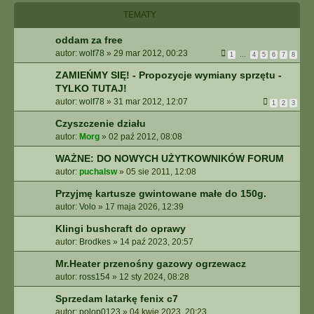
I
TEMATY
E
Z
oddam za free
A
autor:
wolf78
»
29 mar 2012, 00:23
A
1
…
4
5
6
7
8
W
ZAMIEŃMY SIĘ! - Propozycje wymiany sprzętu -
A
TYLKO TUTAJ!
N
autor:
wolf78
»
31 mar 2012, 12:07
1
2
3
S
O
Czyszczenie działu
W
autor:
Morg
»
02 paź 2012, 08:08
A
N
WAŻNE: DO NOWYCH UŻYTKOWNIKÓW FORUM
E
autor:
puchalsw
»
05 sie 2011, 12:08
Przyjmę kartusze gwintowane małe do 150g.
autor:
Volo
»
17 maja 2026, 12:39
Klingi bushcraft do oprawy
autor:
Brodkes
»
14 paź 2023, 20:57
Mr.Heater przenośny gazowy ogrzewacz
autor:
ross154
»
12 sty 2024, 08:28
Sprzedam latarkę fenix c7
autor:
polop0123
»
04 kwie 2023, 20:23