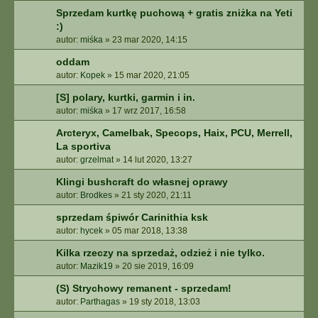
Sprzedam kurtkę puchową + gratis zniżka na Yeti
:)
autor:
miśka
»
23 mar 2020, 14:15
oddam
autor:
Kopek
»
15 mar 2020, 21:05
[S] polary, kurtki, garmin i in.
autor:
miśka
»
17 wrz 2017, 16:58
Arcteryx, Camelbak, Specops, Haix, PCU, Merrell,
La sportiva
autor:
grzelmat
»
14 lut 2020, 13:27
Klingi bushcraft do własnej oprawy
autor:
Brodkes
»
21 sty 2020, 21:11
sprzedam śpiwór Carinithia ksk
autor:
hycek
»
05 mar 2018, 13:38
Kilka rzeczy na sprzedaż, odzież i nie tylko.
autor:
Mazik19
»
20 sie 2019, 16:09
(S) Strychowy remanent - sprzedam!
autor:
Parthagas
»
19 sty 2018, 13:03