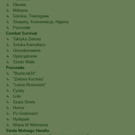
↳ Obuwie
↳ Militarne
↳ Górskie, Trekingowe
↳ Skarpety, Konserwacja, Higiena
↳ Pozostałe
Combat Survival
↳ Taktyka Zielona
↳ Sztuka Kamuflażu
↳ Umundurowanie
↳ Oporządzenie
↳ Sztuki Walki
Pozostałe
↳ "Bushcraf24"
↳ "Zielona Kuchnia"
↳ "Leśne Rzemiosło"
↳ Cytaty
↳ Linki
↳ Szara Strefa
↳ Humor
↳ Po Godzinach
↳ Hydepark
↳ Wojna W Wietnamie
Strefa Wolnego Handlu