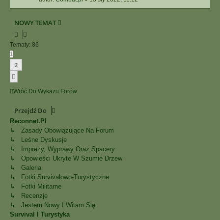
NOWY TEMAT
Tematy: 86
1
2
Następna
Wróć Do Wykazu Forów
Przejdź Do
Reconnet.pl
↳ Zasady Obowiązujące Na Forum
↳ Leśne Dyskusje
↳ Imprezy, Wyprawy Oraz Spacery
↳ Opowieści Ukryte W Szumie Drzew
↳ Galeria
↳ Fotki Survivalowo-Turystyczne
↳ Fotki Militarne
↳ Recenzje
↳ Jestem Nowy I Witam Się
Survival I Turystyka