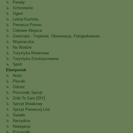
↳ Porady
↳ Schronienie
↳ Ogień
↳ Leśna Kuchnia
↳ Pierwsza Pomoc
↳ Ciekawe Miejsca
↳ Zwierzęta - Tropienie, Obserwacja, Fotografowanie
↳ Wspinaczka
↳ Na Wodzie
↳ Turystyka Rowerowa
↳ Turystyka Zmotoryzowana
↳ Sport
Ekwipunek
↳ Noże
↳ Plecaki
↳ Odzież
↳ Pozostały Sprzęt
↳ Zrób To Sam [DIY]
↳ Sprzęt Biwakowy
↳ Sprzęt Pierwszej Linii
↳ Światło
↳ Narzędzia
↳ Nawigacja
↳ Pozostałe