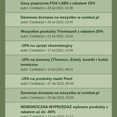
Gazy pieprzowe FOX LABS z rabatem 15%
autor:
Combat.pl
»
28 lut 2022, 11:39
Darmowa dostawa na wszystko w combat.pl
autor:
Combat.pl
»
25 lut 2022, 10:45
Wszystkie produkty Thermacell z rabatem 20%
autor:
Combat.pl
»
21 lut 2022, 15:10
-10% na sprzęt obserwacyjny
autor:
Combat.pl
»
17 lut 2022, 13:06
-15% na termosy (Thermos, Esbit), butelki i kubki
termiczne
autor:
Combat.pl
»
14 lut 2022, 09:41
-15% na produkty marki Petzl
autor:
Combat.pl
»
27 sty 2022, 08:44
Darmowa dostawa na wszystko w combat.pl
autor:
Combat.pl
»
20 sty 2022, 10:20
NOWOROCZNA WYPRZEDAŻ wybrane produkty z
rabatem aż do -60%
autor:
Combat.pl
»
13 sty 2022, 11:12