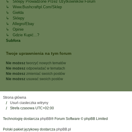
↳ Sklepy Prowadzone Przez Użytkowników Forum
↳ Www.bushcraftpl.com/sklep
↳ Giełda
↳ Sklepy
↳ Allegro/Ebay
↳ Opinie
↳ Gdzie Kupić...?
Subfora
Twoje uprawnienia na tym forum
Nie możesz
tworzyć nowych tematów
Nie możesz
odpowiadać w tematach
Nie możesz
zmieniać swoich postów
Nie możesz
usuwać swoich postów
Strona główna
Usuń ciasteczka witryny
Strefa czasowa
UTC+02:00
Technologię dostarcza
phpBB
® Forum Software © phpBB Limited
Polski pakiet językowy dostarcza
phpBB.pl