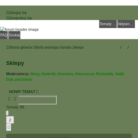
Zaloguj się
Zarejestruj się
Tematy bez odpowiedzi
Aktywne tematy
FAQ
Szukaj
Strona główna
Strefa wolnego handlu
Sklepy
Sklepy
Moderatorzy:
Morg
,
GawroN
,
thrackan
,
Abscessus Perianalis
,
Valdi
,
Dąb
,
puchalsw
NOWY TEMAT
Szukaj
Wyszukiwanie Zaawansowane
Tematy: 86
1
2
Następna