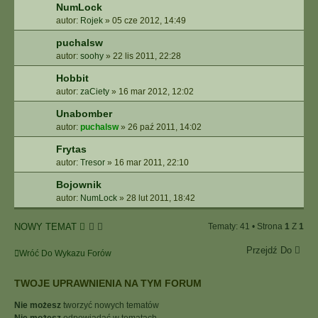
NumLock
autor:
Rojek
»
05 cze 2012, 14:49
puchalsw
autor:
soohy
»
22 lis 2011, 22:28
Hobbit
autor:
zaCiety
»
16 mar 2012, 12:02
Unabomber
autor:
puchalsw
»
26 paź 2011, 14:02
Frytas
autor:
Tresor
»
16 mar 2011, 22:10
Bojownik
autor:
NumLock
»
28 lut 2011, 18:42
NOWY TEMAT
Tematy: 41 • Strona
1
Z
1
Przejdź Do
Wróć Do Wykazu Forów
TWOJE UPRAWNIENIA NA TYM FORUM
Nie możesz
tworzyć nowych tematów