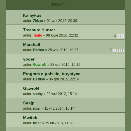
I
TEMATY
E
Z
Kamykus
A
autor:
Zirkau
»
01 wrz 2012, 20:39
A
W
Treasure Hunter
A
autor:
Tanto
»
08 kwie 2010, 22:32
1
2
N
S
Marshall
O
autor:
Blizbor
»
25 wrz 2012, 19:27
1
2
3
W
yoger
A
autor:
GawroN
»
28 gru 2015, 15:16
N
E
Program o polskiej turystyce
autor:
Bastion
»
06 gru 2015, 22:14
GawroN
autor:
soohy
»
20 wrz 2012, 15:14
Snajp
autor:
rossi
»
11 wrz 2014, 16:14
Mwitek
autor:
tre33
»
25 lut 2015, 11:28