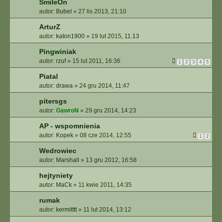
SmileOn
autor:
Bubel
»
27 lis 2013, 21:10
ArturZ
autor:
katon1900
»
19 lut 2015, 11:13
Pingwiniak
autor:
rzuf
»
15 lut 2011, 16:36
1
2
3
4
5
Piatal
autor:
drawa
»
24 gru 2014, 11:47
pitersgs
autor:
GawroN
»
29 gru 2014, 14:23
AP - wspomnienia
autor:
Kopek
»
08 cze 2014, 12:55
1
2
Wedrowiec
autor:
Marshall
»
13 gru 2012, 16:58
hejtyniety
autor:
MaCk
»
11 kwie 2011, 14:35
rumak
autor:
kermitttt
»
11 lut 2014, 13:12