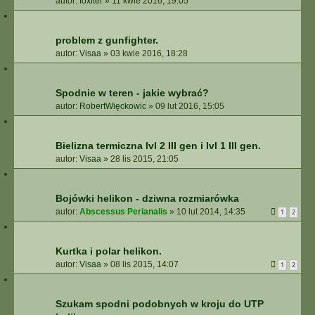
autor:
foxiter
»
11 kwie 2016, 19:05
problem z gunfighter.
autor:
Visaa
»
03 kwie 2016, 18:28
Spodnie w teren - jakie wybrać?
autor:
RobertWięckowic
»
09 lut 2016, 15:05
Bielizna termiczna lvl 2 III gen i lvl 1 III gen.
autor:
Visaa
»
28 lis 2015, 21:05
Bojówki helikon - dziwna rozmiarówka
autor:
Abscessus Perianalis
»
10 lut 2014, 14:35
1
2
Kurtka i polar helikon.
autor:
Visaa
»
08 lis 2015, 14:07
1
2
Szukam spodni podobnych w kroju do UTP