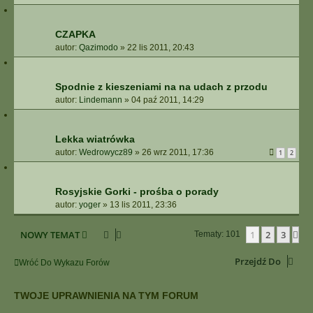
CZAPKA
autor:
Qazimodo
»
22 lis 2011, 20:43
Spodnie z kieszeniami na na udach z przodu
autor:
Lindemann
»
04 paź 2011, 14:29
Lekka wiatrówka
autor:
Wedrowycz89
»
26 wrz 2011, 17:36
1
2
Rosyjskie Gorki - prośba o porady
autor:
yoger
»
13 lis 2011, 23:36
NOWY TEMAT
1
2
3
Na
Tematy: 101
Przejdź Do
Wróć Do Wykazu Forów
TWOJE UPRAWNIENIA NA TYM FORUM