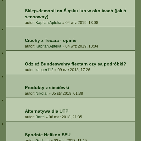
Sklep-demobil na Śląsku lub w okolicach (jakiś
sensowny)
autor:
Kapitan Apteka
»
04 wrz 2019, 13:08
Ciuchy z Texara - opinie
autor:
Kapitan Apteka
»
04 wrz 2019, 13:04
Odzież Bundeswehry flectarn czy są podróbki?
autor:
kacper112
»
09 cze 2018, 17:26
Produkty z sieciówki
autor:
Nikolaj
»
05 sty 2019, 01:38
Alternatywa dla UTP
autor:
Bartri
»
06 mar 2018, 21:35
Spodnie Helikon SFU
autor:
Godzilla
»
02 mar 2018, 11:45