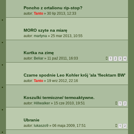
Poncho z ortalionu rip-stop?
autor:
Tanto
»
30 lip 2013, 12:33
MORO szyte na miarę
autor:
martyna
»
25 mar 2013, 10:55
Kurtka na zimę
autor:
Beliar
»
11 paź 2011, 16:03
1
2
3
4
Czarne spodnie Leo Kohler krój 'ala 'flecktarn BW'
autor:
Tanto
»
19 wrz 2012, 22:16
Koszulki termiczne/ termoaktywne.
autor:
Hillwalker
»
15 cze 2010, 19:51
1
2
Ubranie
autor:
lukaszo9
»
06 maja 2009, 17:51
1
2