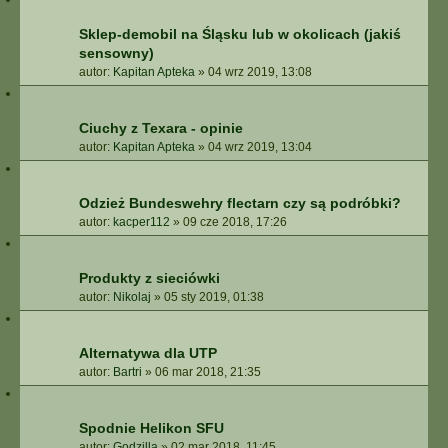
Sklep-demobil na Śląsku lub w okolicach (jakiś
sensowny)
autor:
Kapitan Apteka
»
04 wrz 2019, 13:08
Ciuchy z Texara - opinie
autor:
Kapitan Apteka
»
04 wrz 2019, 13:04
Odzież Bundeswehry flectarn czy są podróbki?
autor:
kacper112
»
09 cze 2018, 17:26
Produkty z sieciówki
autor:
Nikolaj
»
05 sty 2019, 01:38
Alternatywa dla UTP
autor:
Bartri
»
06 mar 2018, 21:35
Spodnie Helikon SFU
autor:
Godzilla
»
02 mar 2018, 11:45