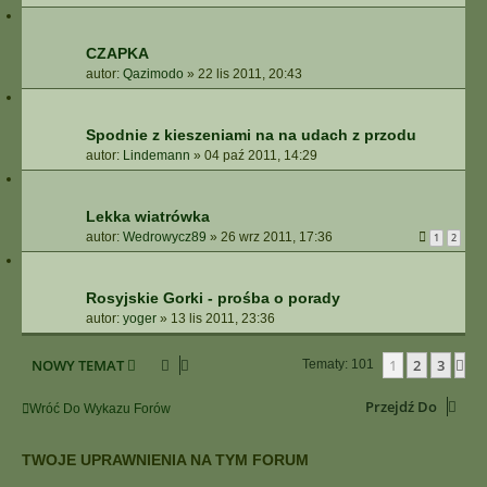
CZAPKA
autor:
Qazimodo
»
22 lis 2011, 20:43
Spodnie z kieszeniami na na udach z przodu
autor:
Lindemann
»
04 paź 2011, 14:29
Lekka wiatrówka
autor:
Wedrowycz89
»
26 wrz 2011, 17:36
1
2
Rosyjskie Gorki - prośba o porady
autor:
yoger
»
13 lis 2011, 23:36
NOWY TEMAT
1
2
3
Na
Tematy: 101
Przejdź Do
Wróć Do Wykazu Forów
TWOJE UPRAWNIENIA NA TYM FORUM