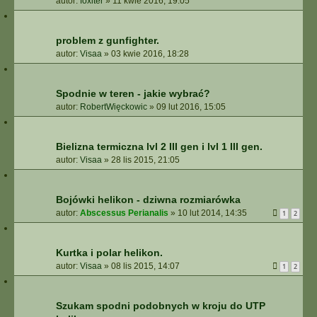
autor:
foxiter
»
11 kwie 2016, 19:05
problem z gunfighter.
autor:
Visaa
»
03 kwie 2016, 18:28
Spodnie w teren - jakie wybrać?
autor:
RobertWięckowic
»
09 lut 2016, 15:05
Bielizna termiczna lvl 2 III gen i lvl 1 III gen.
autor:
Visaa
»
28 lis 2015, 21:05
Bojówki helikon - dziwna rozmiarówka
autor:
Abscessus Perianalis
»
10 lut 2014, 14:35
1
2
Kurtka i polar helikon.
autor:
Visaa
»
08 lis 2015, 14:07
1
2
Szukam spodni podobnych w kroju do UTP