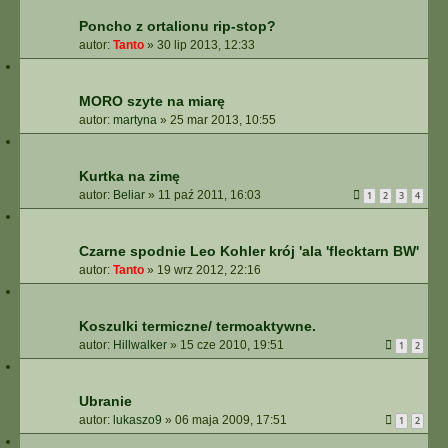
Poncho z ortalionu rip-stop?
autor:
Tanto
»
30 lip 2013, 12:33
MORO szyte na miarę
autor:
martyna
»
25 mar 2013, 10:55
Kurtka na zimę
autor:
Beliar
»
11 paź 2011, 16:03
1
2
3
4
Czarne spodnie Leo Kohler krój 'ala 'flecktarn BW'
autor:
Tanto
»
19 wrz 2012, 22:16
Koszulki termiczne/ termoaktywne.
autor:
Hillwalker
»
15 cze 2010, 19:51
1
2
Ubranie
autor:
lukaszo9
»
06 maja 2009, 17:51
1
2