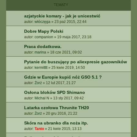
I
TEMATY
E
Z
azjatyckie komary - jak je unicestwić
A
autor:
włóczęga
»
23 paź 2015, 22:44
A
W
Dobre Mapy Polski
A
autor:
companion
»
19 maja 2017, 23:18
N
S
Praca dodatkowa.
O
autor:
marina
»
18 cze 2021, 09:02
W
Pytanie do buszujący po aliexpresie gazowników
A
autor:
kermitttt
»
25 kwie 2019, 14:50
N
E
Gdzie w Europie kupić nóż GSO 5.1 ?
autor:
Żorż
»
12 lut 2017, 21:27
Osłona bloków SPD Shimano
autor:
Michal N
»
13 sty 2017, 09:42
Latarka czołowa Thrunite TH20
autor:
Żorż
»
20 gru 2016, 21:22
Skóra na ubranko dla noża itp.
autor:
Tanto
»
21 kwie 2015, 13:13