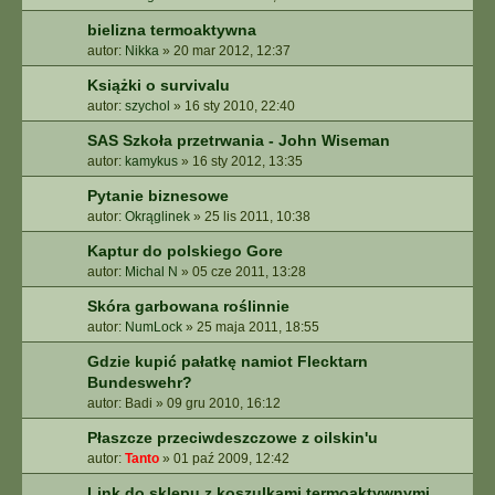
bielizna termoaktywna
autor:
Nikka
»
20 mar 2012, 12:37
Książki o survivalu
autor:
szychol
»
16 sty 2010, 22:40
SAS Szkoła przetrwania - John Wiseman
autor:
kamykus
»
16 sty 2012, 13:35
Pytanie biznesowe
autor:
Okrąglinek
»
25 lis 2011, 10:38
Kaptur do polskiego Gore
autor:
Michal N
»
05 cze 2011, 13:28
Skóra garbowana roślinnie
autor:
NumLock
»
25 maja 2011, 18:55
Gdzie kupić pałatkę namiot Flecktarn
Bundeswehr?
autor:
Badi
»
09 gru 2010, 16:12
Płaszcze przeciwdeszczowe z oilskin'u
autor:
Tanto
»
01 paź 2009, 12:42
Link do sklepu z koszulkami termoaktywnymi.