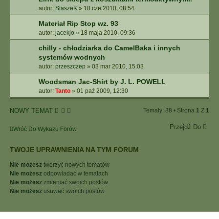
autor:
StaszeK
»
18 cze 2010, 08:54
Materiał Rip Stop wz. 93
autor:
jacekjo
»
18 maja 2010, 09:36
chilly - chłodziarka do CamelBaka i innych
systemów wodnych
autor:
przeszczep
»
03 mar 2010, 15:03
Woodsman Jac-Shirt by J. L. POWELL
autor:
Tanto
»
01 paź 2009, 12:30
NOWY TEMAT
Tematy: 38 • Strona
1
Z
1
Przejdź Do
Wróć Do Wykazu Forów
TWOJE UPRAWNIENIA NA TYM FORUM
Nie możesz
tworzyć nowych tematów
Nie możesz
odpowiadać w tematach
Nie możesz
zmieniać swoich postów
Nie możesz
usuwać swoich postów