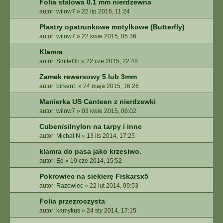
Folia stalowa 0.1 mm nierdzewna
autor:
wilow7
»
22 lip 2016, 11:24
Plastry opatrunkowe motylkowe (Butterfly)
autor:
wilow7
»
22 kwie 2015, 05:36
Klamra
autor:
SmileOn
»
22 cze 2015, 22:48
Zamek rewersowy 5 lub 3mm
autor:
birken1
»
24 maja 2015, 16:26
Manierka US Canteen z nierdzewki
autor:
wilow7
»
03 kwie 2015, 06:02
Cuben/silnylon na tarpy i inne
autor:
Michal N
»
13 lis 2014, 17:25
klamra do pasa jako krzesiwo.
autor:
Ed
»
19 cze 2014, 15:52
Pokrowiec na siekierę Fiskarsx5
autor:
Razowiec
»
22 lut 2014, 09:53
Folia przezroczysta
autor:
kamykus
»
24 sty 2014, 17:15