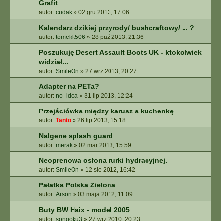
Grafit
autor:
cudak
»
02 gru 2013, 17:06
Kalendarz dzikiej przyrody/ bushcraftowy/ ... ?
autor:
tomekk506
»
28 paź 2013, 21:36
Poszukuję Desert Assault Boots UK - ktokolwiek
widział...
autor:
SmileOn
»
27 wrz 2013, 20:27
Adapter na PETa?
autor:
no_idea
»
31 lip 2013, 12:24
Przejściówka między karusz a kuchenkę
autor:
Tanto
»
26 lip 2013, 15:18
Nalgene splash guard
autor:
merak
»
02 mar 2013, 15:59
Neoprenowa osłona rurki hydracyjnej.
autor:
SmileOn
»
12 sie 2012, 16:42
Pałatka Polska Zielona
autor:
Arson
»
03 maja 2012, 11:09
Buty BW Haix - model 2005
autor:
songoku3
»
27 wrz 2010, 20:23