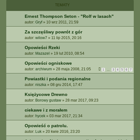
I
TEMATY
E
Z
Ernest Thompson Seton - "Rolf w lasach"
A
autor:
Gryf
»
10 wrz 2011, 21:59
A
W
Za szczęśliwy powrót z gór
A
autor:
wilow7
»
11 lip 2015, 20:16
N
S
Opowieści Rzeki
O
autor:
Mazazel
»
19 lut 2010, 08:54
W
Opowieści ogniskowe
A
autor:
archiwum
»
28 maja 2008, 21:05
N
1
…
3
4
5
6
7
E
Powiastki i podania regionalne
autor:
niszka
»
08 gru 2014, 17:47
Księżycowe Drewno
autor:
Borowy gustaw
»
28 mar 2017, 09:23
ciekawe i z morałem
autor:
hycek
»
03 mar 2017, 21:34
Opowieść o patrolu.
autor:
Luk
»
20 kwie 2016, 23:20