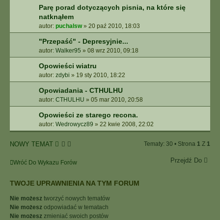
Parę porad dotyczących pisnia, na które się
natknąłem
autor:
puchalsw
»
20 paź 2010, 18:03
"Przepaść" - Depresyjnie...
autor:
Walker95
»
08 wrz 2010, 09:18
Opowieści wiatru
autor:
zdybi
»
19 sty 2010, 18:22
Opowiadania - CTHULHU
autor:
CTHULHU
»
05 mar 2010, 20:58
Opowieści ze starego recona.
autor:
Wedrowycz89
»
22 kwie 2008, 22:02
NOWY TEMAT
Tematy: 30 • Strona
1
Z
1
Przejdź Do
Wróć Do Wykazu Forów
TWOJE UPRAWNIENIA NA TYM FORUM
Nie możesz
tworzyć nowych tematów
Nie możesz
odpowiadać w tematach
Nie możesz
zmieniać swoich postów