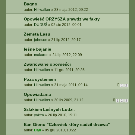
Bagno
autor:
Hillwalker
»
23 maja 2012, 09:22
Opowieść ORZYSZA prawdziwe fakty
autor:
DUDUŚ
»
02 sie 2012, 00:01
Zemsta Lasu
autor:
johnson
»
21 lip 2012, 20:17
leśne bajanie
autor:
makaron
»
24 lip 2012, 22:09
Zwariowane opowieści
autor:
Hillwalker
»
11 gru 2011, 20:36
Poza systemem
autor:
Hillwalker
»
31 maja 2011, 09:14
1
2
Opowiadania
autor:
Hillwalker
»
30 lis 2009, 21:12
1
2
3
Szlakiem Leśnych Ludzi.
autor:
yaktra
»
26 lip 2010, 19:11
Ean Giono "Człowiek który sadził drzewa"
autor:
Dąb
»
05 gru 2010, 10:22