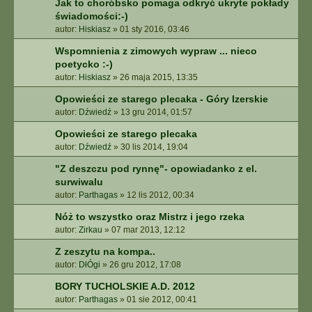
Jak to choróbsko pomaga odkryć ukryte pokłady
świadomości:-)
autor:
Hiskiasz
»
01 sty 2016, 03:46
Wspomnienia z zimowych wypraw ... nieco
poetycko :-)
autor:
Hiskiasz
»
26 maja 2015, 13:35
Opowieści ze starego plecaka - Góry Izerskie
autor:
Dźwiedź
»
13 gru 2014, 01:57
Opowieści ze starego plecaka
autor:
Dźwiedź
»
30 lis 2014, 19:04
"Z deszczu pod rynnę"- opowiadanko z el.
surwiwalu
autor:
Parthagas
»
12 lis 2012, 00:34
Nóż to wszystko oraz Mistrz i jego rzeka
autor:
Zirkau
»
07 mar 2013, 12:12
Z zeszytu na kompa..
autor:
DłÓgi
»
26 gru 2012, 17:08
BORY TUCHOLSKIE A.D. 2012
autor:
Parthagas
»
01 sie 2012, 00:41