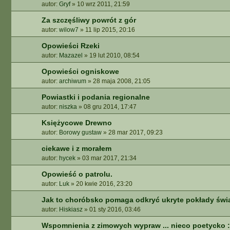
autor:
Gryf
»
10 wrz 2011, 21:59
A
A
Za szczęśliwy powrót z gór
W
autor:
wilow7
»
11 lip 2015, 20:16
A
N
Opowieści Rzeki
S
autor:
Mazazel
»
19 lut 2010, 08:54
O
Opowieści ogniskowe
W
autor:
archiwum
»
28 maja 2008, 21:05
A
N
Powiastki i podania regionalne
E
autor:
niszka
»
08 gru 2014, 17:47
Księżycowe Drewno
autor:
Borowy gustaw
»
28 mar 2017, 09:23
ciekawe i z morałem
autor:
hycek
»
03 mar 2017, 21:34
Opowieść o patrolu.
autor:
Luk
»
20 kwie 2016, 23:20
Jak to choróbsko pomaga odkryć ukryte pokłady świ
autor:
Hiskiasz
»
01 sty 2016, 03:46
Wspomnienia z zimowych wypraw ... nieco poetycko :