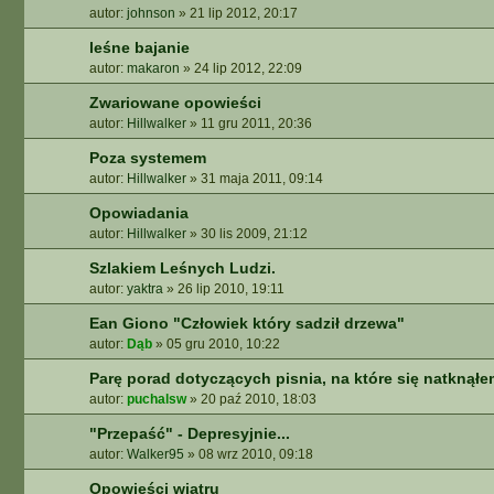
autor:
johnson
»
21 lip 2012, 20:17
leśne bajanie
autor:
makaron
»
24 lip 2012, 22:09
Zwariowane opowieści
autor:
Hillwalker
»
11 gru 2011, 20:36
Poza systemem
autor:
Hillwalker
»
31 maja 2011, 09:14
Opowiadania
autor:
Hillwalker
»
30 lis 2009, 21:12
Szlakiem Leśnych Ludzi.
autor:
yaktra
»
26 lip 2010, 19:11
Ean Giono "Człowiek który sadził drzewa"
autor:
Dąb
»
05 gru 2010, 10:22
Parę porad dotyczących pisnia, na które się natknąłe
autor:
puchalsw
»
20 paź 2010, 18:03
"Przepaść" - Depresyjnie...
autor:
Walker95
»
08 wrz 2010, 09:18
Opowieści wiatru