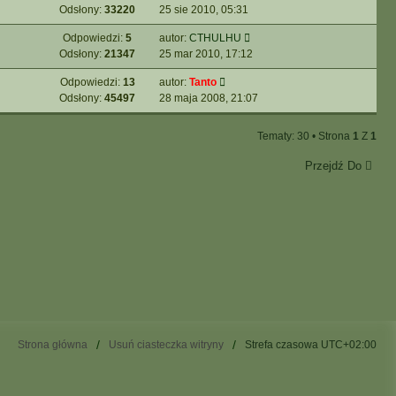
Odsłony:
33220
25 sie 2010, 05:31
Odpowiedzi:
5
autor:
CTHULHU
Odsłony:
21347
25 mar 2010, 17:12
Odpowiedzi:
13
autor:
Tanto
Odsłony:
45497
28 maja 2008, 21:07
Tematy: 30 • Strona
1
Z
1
Przejdź Do
Strona główna
Usuń ciasteczka witryny
Strefa czasowa
UTC+02:00