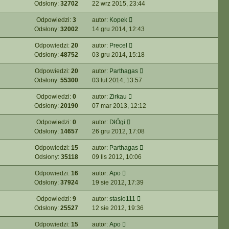
Odsłony:
32702
22 wrz 2015, 23:44
Odpowiedzi:
3
autor:
Kopek
Odsłony:
32002
14 gru 2014, 12:43
Odpowiedzi:
20
autor:
Precel
Odsłony:
48752
03 gru 2014, 15:18
Odpowiedzi:
20
autor:
Parthagas
Odsłony:
55300
03 lut 2014, 13:57
Odpowiedzi:
0
autor:
Zirkau
Odsłony:
20190
07 mar 2013, 12:12
Odpowiedzi:
0
autor:
DłÓgi
Odsłony:
14657
26 gru 2012, 17:08
Odpowiedzi:
15
autor:
Parthagas
Odsłony:
35118
09 lis 2012, 10:06
Odpowiedzi:
16
autor:
Apo
Odsłony:
37924
19 sie 2012, 17:39
Odpowiedzi:
9
autor:
stasio111
Odsłony:
25527
12 sie 2012, 19:36
Odpowiedzi:
15
autor:
Apo