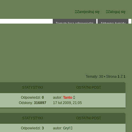
Zarejestruj się
Zaloguj się
Tematy bez odpowiedzi
Aktywne tematy
Tematy: 30 • Strona
1
Z
1
STATYSTYKI
OSTATNI POST
Odpowiedzi:
0
autor:
Tanto
Odsłony:
316897
17 lut 2009, 21:05
STATYSTYKI
OSTATNI POST
Odpowiedzi:
3
autor:
Gryf