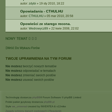
autor:
zdybi
»
19 sty 2010, 18:22
Opowiadania - CTHULHU
autor:
CTHULHU
»
05 mar 2010, 20:58
Opowieści ze starego recona.
autor:
Wedrowycz89
»
22 kwie 2008, 22:02
NOWY TEMAT
Wróć Do Wykazu Forów
TWOJE UPRAWNIENIA NA TYM FORUM
Nie możesz
tworzyć nowych tematów
Nie możesz
odpowiadać w tematach
Nie możesz
zmieniać swoich postów
Nie możesz
usuwać swoich postów
Technologię dostarcza
phpBB
® Forum Software © phpBB Limited
Polski pakiet językowy dostarcza
phpBB.pl
Style
we_universal
created by INVENTEA & v12mike
Zasady ochrony danych osobowych
|
Regulamin