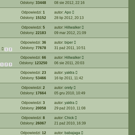
Odsłony:
33448
08 sie 2012, 22:16
Odpowiedzi:
1
autor:
Apo
Odsłony:
15152
28 lip 2012, 20:13
Odpowiedzi:
5
autor:
Hillwalker
Odsłony:
22183
09 mar 2012, 21:09
Odpowiedzi:
36
autor:
biper
Odsłony:
77678
31 paź 2011, 10:51
1
2
Odpowiedzi:
66
autor:
Hillwalker
Odsłony:
123250
06 sie 2011, 20:03
1
2
3
Odpowiedzi:
23
autor:
yaktra
Odsłony:
53466
16 lip 2011, 11:42
Odpowiedzi:
2
autor:
orety
Odsłony:
17664
05 gru 2010, 10:49
Odpowiedzi:
3
autor:
yaktra
Odsłony:
20058
29 paź 2010, 11:08
Odpowiedzi:
8
autor:
Chick
Odsłony:
26067
21 paź 2010, 16:39
Odpowiedzi:
12
autor:
babajaga