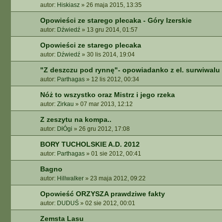
autor:
Hiskiasz
»
26 maja 2015, 13:35
Opowieści ze starego plecaka - Góry Izerskie
autor:
Dźwiedź
»
13 gru 2014, 01:57
Opowieści ze starego plecaka
autor:
Dźwiedź
»
30 lis 2014, 19:04
"Z deszczu pod rynnę"- opowiadanko z el. surwiwalu
autor:
Parthagas
»
12 lis 2012, 00:34
Nóż to wszystko oraz Mistrz i jego rzeka
autor:
Zirkau
»
07 mar 2013, 12:12
Z zeszytu na kompa..
autor:
DłÓgi
»
26 gru 2012, 17:08
BORY TUCHOLSKIE A.D. 2012
autor:
Parthagas
»
01 sie 2012, 00:41
Bagno
autor:
Hillwalker
»
23 maja 2012, 09:22
Opowieść ORZYSZA prawdziwe fakty
autor:
DUDUŚ
»
02 sie 2012, 00:01
Zemsta Lasu