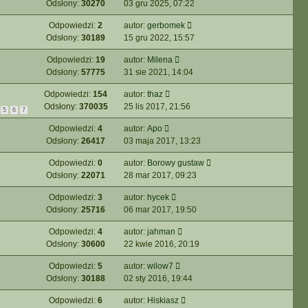
Odsłony:
30270
03 gru 2025, 07:22
Odpowiedzi:
2
autor:
gerbomek
Odsłony:
30189
15 gru 2022, 15:57
Odpowiedzi:
19
autor:
Milena
Odsłony:
57775
31 sie 2021, 14:04
Odpowiedzi:
154
autor:
thaz
Odsłony:
370035
25 lis 2017, 21:56
5
6
7
Odpowiedzi:
4
autor:
Apo
Odsłony:
26417
03 maja 2017, 13:23
Odpowiedzi:
0
autor:
Borowy gustaw
Odsłony:
22071
28 mar 2017, 09:23
Odpowiedzi:
3
autor:
hycek
Odsłony:
25716
06 mar 2017, 19:50
Odpowiedzi:
4
autor:
jahman
Odsłony:
30600
22 kwie 2016, 20:19
Odpowiedzi:
5
autor:
wilow7
Odsłony:
30188
02 sty 2016, 19:44
Odpowiedzi:
6
autor:
Hiskiasz