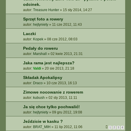
odcinek.
autor:
Treasure Hunter
»
15 sty 2014, 14:27
Sprzęt foto a rowery
autor:
hejtyniety
»
11 cze 2012, 11:43
Laczki
autor:
Kopek
»
08 cze 2012, 08:03
Pedały do roweru
autor:
Marshall
»
02 kwie 2013, 21:31
Jaka rama jest najlepsza?
autor:
Valdi
»
20 sie 2013, 21:18
Składak Apokalipsy
autor:
Draco
»
10 cze 2013, 16:13
Zimowe nocowanie z rowerem
autor:
kubush
»
02 sty 2013, 11:11
Ja się chce tylko pochwalić!
autor:
hejtyniety
»
09 gru 2012, 19:08
Jeździcie w kasku ?
autor:
BRAT_MIH
»
11 lip 2012, 11:06
1
2
3
4