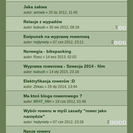
Jaka sakwa
autor:
arrowb
»
25 lip 2012, 11:40
Relacje z wypadów
autor:
kubush
»
30 sie 2012, 08:18
1
2
Ewipunek na wyprawę rowerową
autor:
hejtyniety
»
07 cze 2012, 23:21
1
2
3
Norwegia - bikepacking
autor:
Rzez
»
14 wrz 2013, 02:02
Wyprawa rowerowa - Szwecja 2014 - film
autor:
kubush
»
14 sty 2015, 23:18
Elektryfikacja rowerów :D
autor:
Zirkau
»
29 sty 2014, 13:44
Ma ktoś bloga rowerowego ?
autor:
BRAT_MIH
»
19 cze 2012, 01:46
Wybór roweru w myśl zasady "rower jako
narzędzie"
autor:
hejtyniety
»
07 cze 2012, 23:26
1
2
3
4
Nasze rowery