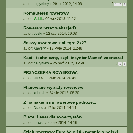
autor:
hejtyniety
»
29 lip 2012, 14:08
1
2
3
Komputerek rowerowy
autor:
Valdi
»
05 wrz 2013, 11:12
Rowerem przez wakacje:D
autor:
boski
»
12 cze 2014, 19:03
Sakwy rowerowe z allegro 2x27
autor:
Xawery
»
12 kwie 2014, 21:48
Kącik techniczny, czyli inżynier Mamoń zaprasza!
autor:
hejtyniety
»
25 paź 2012, 06:59
1
2
PRZYCZEPKA ROWEROWA
autor:
siux
»
11 kwie 2014, 20:49
Planowane wypady rowerowe
autor:
kubush
»
24 sie 2012, 08:30
Z hamakiem na rowerowe podroze...
autor:
Draco
»
17 lut 2014, 14:14
Blaze. Laser dla rowerzystów
autor:
drawa
»
29 sty 2014, 14:16
Szlak rowerowy Euro Velo 10 - pytanie o polski