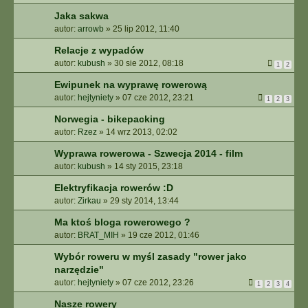
Jaka sakwa
autor:
arrowb
»
25 lip 2012, 11:40
Relacje z wypadów
autor:
kubush
»
30 sie 2012, 08:18
1
2
Ewipunek na wyprawę rowerową
autor:
hejtyniety
»
07 cze 2012, 23:21
1
2
3
Norwegia - bikepacking
autor:
Rzez
»
14 wrz 2013, 02:02
Wyprawa rowerowa - Szwecja 2014 - film
autor:
kubush
»
14 sty 2015, 23:18
Elektryfikacja rowerów :D
autor:
Zirkau
»
29 sty 2014, 13:44
Ma ktoś bloga rowerowego ?
autor:
BRAT_MIH
»
19 cze 2012, 01:46
Wybór roweru w myśl zasady "rower jako
narzędzie"
autor:
hejtyniety
»
07 cze 2012, 23:26
1
2
3
4
Nasze rowery