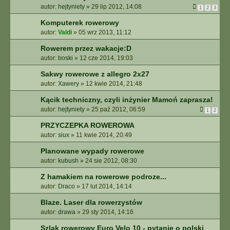
autor:
hejtyniety
»
29 lip 2012, 14:08
1
2
3
Komputerek rowerowy
autor:
Valdi
»
05 wrz 2013, 11:12
Rowerem przez wakacje:D
autor:
boski
»
12 cze 2014, 19:03
Sakwy rowerowe z allegro 2x27
autor:
Xawery
»
12 kwie 2014, 21:48
Kącik techniczny, czyli inżynier Mamoń zaprasza!
autor:
hejtyniety
»
25 paź 2012, 06:59
1
2
PRZYCZEPKA ROWEROWA
autor:
siux
»
11 kwie 2014, 20:49
Planowane wypady rowerowe
autor:
kubush
»
24 sie 2012, 08:30
Z hamakiem na rowerowe podroze...
autor:
Draco
»
17 lut 2014, 14:14
Blaze. Laser dla rowerzystów
autor:
drawa
»
29 sty 2014, 14:16
Szlak rowerowy Euro Velo 10 - pytanie o polski