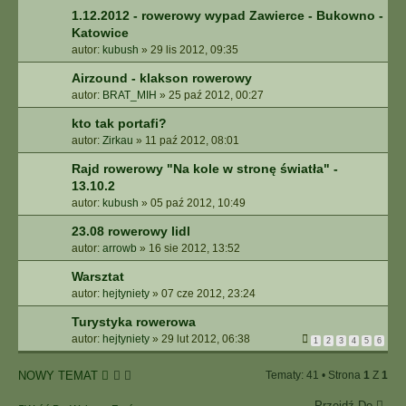
1.12.2012 - rowerowy wypad Zawierce - Bukowno -
Katowice
autor:
kubush
»
29 lis 2012, 09:35
Airzound - klakson rowerowy
autor:
BRAT_MIH
»
25 paź 2012, 00:27
kto tak portafi?
autor:
Zirkau
»
11 paź 2012, 08:01
Rajd rowerowy "Na kole w stronę światła" -
13.10.2
autor:
kubush
»
05 paź 2012, 10:49
23.08 rowerowy lidl
autor:
arrowb
»
16 sie 2012, 13:52
Warsztat
autor:
hejtyniety
»
07 cze 2012, 23:24
Turystyka rowerowa
autor:
hejtyniety
»
29 lut 2012, 06:38
1
2
3
4
5
6
NOWY TEMAT
Tematy: 41 • Strona
1
Z
1
Przejdź Do