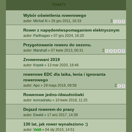
I
TEMATY
E
Z
Wybór oświetlenia rowerowego
A
autor:
Michal N
»
26 gru 2011, 16:33
1
2
3
A
W
Rower z napędem/wspomaganiem elektrycznym
A
autor:
Parthagas
»
07 gru 2024, 16:20
N
S
Przygotowanie roweru do sezonu.
O
autor:
Marshall
»
07 kwie 2013, 00:31
1
2
3
4
5
W
Zrowerowani 2019
A
autor:
Kopek
»
13 mar 2020, 18:46
N
E
rowerowe EDC dla laika, lenia i ignoranta
rowerowego
autor:
Apo
»
29 maja 2018, 09:58
1
2
Rowerowe jedno-/dwudniówki
autor:
konradraku
»
10 kwie 2018, 11:25
Dojazd rowerem do pracy
autor:
Ewald
»
17 wrz 2017, 14:39
130 lat, jak rower wynaleziono :)
autor:
Valdi
»
04 sty 2015, 14:51